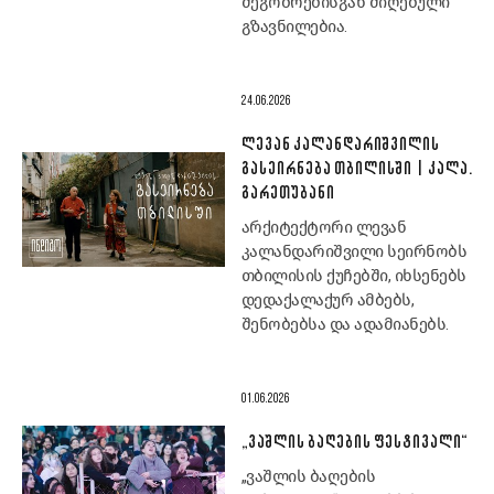
მეგობრებისგან მიღებული
გზავნილებია.
24.06.2026
ᲚᲔᲕᲐᲜ ᲙᲐᲚᲐᲜᲓᲐᲠᲘᲨᲕᲘᲚᲘᲡ
ᲒᲐᲡᲔᲘᲠᲜᲔᲑᲐ ᲗᲑᲘᲚᲘᲡᲨᲘ | ᲙᲐᲚᲐ.
ᲒᲐᲠᲔᲗᲣᲑᲐᲜᲘ
არქიტექტორი ლევან
კალანდარიშვილი სეირნობს
თბილისის ქუჩებში, იხსენებს
დედაქალაქურ ამბებს,
შენობებსა და ადამიანებს.
01.06.2026
„ᲕᲐᲨᲚᲘᲡ ᲑᲐᲦᲔᲑᲘᲡ ᲤᲔᲡᲢᲘᲕᲐᲚᲘ“
„ვაშლის ბაღების