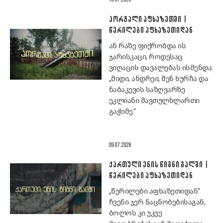
13.07.2026
ᲞᲝᲠᲢᲐᲚᲘ ᲐᲤᲮᲐᲖᲔᲗᲨᲘ |
ᲬᲔᲠᲘᲚᲔᲑᲘ ᲐᲤᲮᲐᲖᲔᲗᲘᲓᲐᲜ
ან რაზე ფიქრობდა ის
ჯარისკაცი, როდესაც
ვიღაცის დავალებას ისმენდა:
„მიდი, ანდრეი, შენ ხურჩა და
ნაბაკევის საზღვარზე
ეკლიანი მავთულხლართი
გაჭიმე.“
09.07.2026
ᲥᲐᲠᲗᲣᲚᲘ ᲔᲜᲘᲡ ᲬᲘᲒᲜᲘ ᲒᲐᲚᲨᲘ |
ᲬᲔᲠᲘᲚᲔᲑᲘ ᲐᲤᲮᲐᲖᲔᲗᲘᲓᲐᲜ
„წერილები აფხაზეთიდან“
ჩვენი ჯერ ნაცნობებისაგან,
ბოლოს კი უკვე