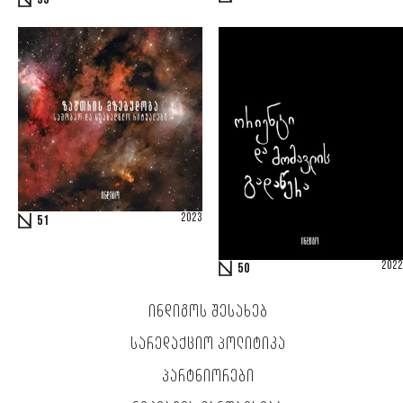
53
2023
51
2022
50
ᲘᲜᲓᲘᲒᲝᲡ ᲨᲔᲡᲐᲮᲔᲑ
ᲡᲐᲠᲔᲓᲐᲥᲪᲘᲝ ᲞᲝᲚᲘᲢᲘᲙᲐ
ᲞᲐᲠᲢᲜᲘᲝᲠᲔᲑᲘ