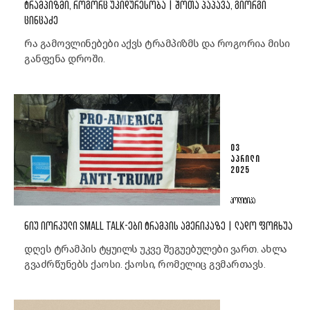
ᲢᲠᲐᲛᲞᲘᲖᲛᲘ, ᲠᲝᲒᲝᲠᲪ ᲣᲙᲘᲓᲣᲠᲔᲡᲝᲑᲐ | ᲨᲝᲗᲐ ᲞᲐᲞᲐᲕᲐ, ᲒᲘᲝᲠᲒᲘ
ᲪᲘᲜᲪᲐᲫᲔ
რა გამოვლინებები აქვს ტრამპიზმს და როგორია მისი
განფენა დროში.
03
ᲐᲞᲠᲘᲚᲘ
2025
ᲞᲝᲚᲘᲢᲘᲙᲐ
ᲜᲘᲣ ᲘᲝᲠᲙᲣᲚᲘ SMALL TALK-ᲔᲑᲘ ᲢᲠᲐᲛᲞᲘᲡ ᲐᲛᲔᲠᲘᲙᲐᲖᲔ | ᲚᲐᲓᲝ ᲤᲝᲩᲮᲣᲐ
დღეს ტრამპის ტყუილს უკვე შეგუებულები ვართ. ახლა
გვაძრწუნებს ქაოსი. ქაოსი, რომელიც გვმართავს.