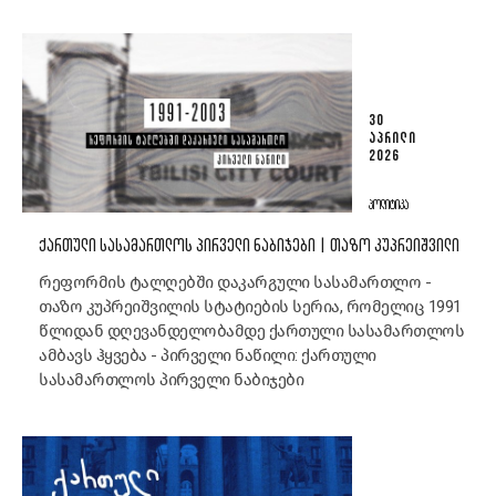
30
ᲐᲞᲠᲘᲚᲘ
2026
ᲞᲝᲚᲘᲢᲘᲙᲐ
ᲥᲐᲠᲗᲣᲚᲘ ᲡᲐᲡᲐᲛᲐᲠᲗᲚᲝᲡ ᲞᲘᲠᲕᲔᲚᲘ ᲜᲐᲑᲘᲯᲔᲑᲘ | ᲗᲐᲖᲝ ᲙᲣᲞᲠᲔᲘᲨᲕᲘᲚᲘ
რეფორმის ტალღებში დაკარგული სასამართლო -
თაზო კუპრეიშვილის სტატიების სერია, რომელიც 1991
წლიდან დღევანდელობამდე ქართული სასამართლოს
ამბავს ჰყვება - პირველი ნაწილი: ქართული
სასამართლოს პირველი ნაბიჯები