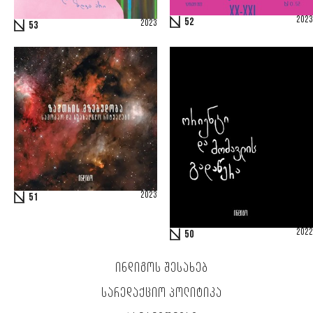
2023
52
2023
53
2023
51
2022
50
ᲘᲜᲓᲘᲒᲝᲡ ᲨᲔᲡᲐᲮᲔᲑ
ᲡᲐᲠᲔᲓᲐᲥᲪᲘᲝ ᲞᲝᲚᲘᲢᲘᲙᲐ