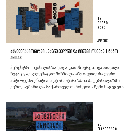
17
ᲛᲐᲠᲢᲘ
2025
ᲞᲝᲚᲘᲢᲘᲙᲐ
ᲐᲥᲡᲔᲚᲔᲠᲐᲪᲘᲝᲜᲘᲖᲛᲘ ᲡᲐᲥᲐᲠᲗᲕᲔᲚᲝᲨᲘ ᲓᲐ ᲩᲘᲜᲣᲠᲘ ᲝᲪᲜᲔᲑᲐ | ᲢᲐᲢᲝ
ᲐᲜᲗᲐᲫᲔ
პერესტროიკის ლინზა უნდა დაიმსხვრეს; ივანიშვილი -
ზეკაცი; აქსელერაციონიზმი და ანტი-ლიბერალური
ანტი-დემოკრატია; ავტორიტარიზმის პატერნალიზმი;
ევროკავშირი და საქართველო; ჩინეთის ჩუმი საცეცები.
25
ᲗᲔᲑᲔᲠᲕᲐᲚᲘ