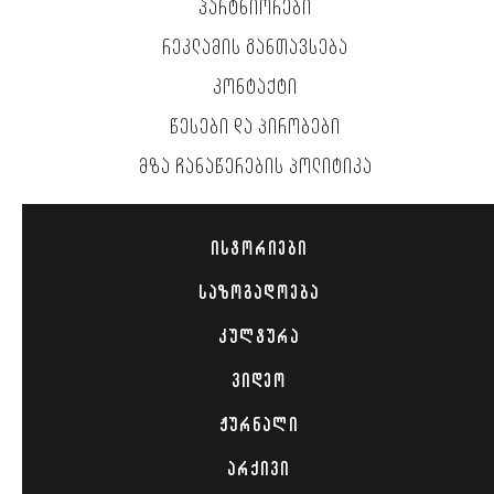
ᲞᲐᲠᲢᲜᲘᲝᲠᲔᲑᲘ
ᲠᲔᲙᲚᲐᲛᲘᲡ ᲒᲐᲜᲗᲐᲕᲡᲔᲑᲐ
ᲙᲝᲜᲢᲐᲥᲢᲘ
ᲬᲔᲡᲔᲑᲘ ᲓᲐ ᲞᲘᲠᲝᲑᲔᲑᲘ
ᲛᲖᲐ ᲩᲐᲜᲐᲬᲔᲠᲔᲑᲘᲡ ᲞᲝᲚᲘᲢᲘᲙᲐ
ᲘᲡᲢᲝᲠᲘᲔᲑᲘ
ᲡᲐᲖᲝᲒᲐᲓᲝᲔᲑᲐ
ᲙᲣᲚᲢᲣᲠᲐ
ᲕᲘᲓᲔᲝ
ᲟᲣᲠᲜᲐᲚᲘ
ᲐᲠᲥᲘᲕᲘ