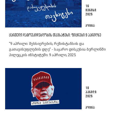
16
ᲘᲕᲜᲘᲡᲘ
2025
ᲞᲝᲚᲘᲢᲘᲙᲐ
ᲥᲐᲠᲗᲣᲚᲘ ᲓᲐᲛᲝᲣᲙᲘᲓᲔᲑᲚᲝᲑᲘᲡ ᲗᲐᲕᲡᲐᲢᲔᲮᲘ: ᲤᲘᲥᲠᲔᲑᲘ 9 ᲐᲞᲠᲘᲚᲖᲔ
“9 აპრილი: მეხსიერების, რეზისტანსის და
გათავისუფლების დღე” - საჯარო დისკუსია ბერლინში
პილეცკის ინსტიტუში. 9 აპრილი, 2025.
10
ᲐᲞᲠᲘᲚᲘ
2025
ᲞᲝᲚᲘᲢᲘᲙᲐ