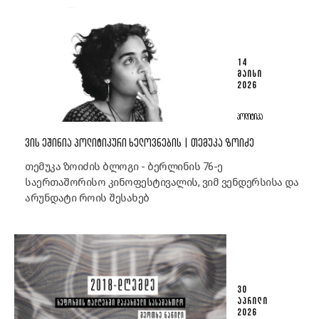
14
ᲛᲐᲘᲡᲘ
2026
ᲞᲝᲚᲘᲢᲘᲙᲐ
ᲕᲘᲡ ᲔᲨᲘᲜᲘᲐ ᲞᲝᲚᲘᲢᲘᲙᲣᲠᲘ ᲮᲔᲚᲝᲕᲜᲔᲑᲘᲡ | ᲗᲔᲛᲣᲙᲐ ᲖᲝᲘᲫᲔ
თემუკა ზოიძის ბლოგი - ბერლინის 76-ე
საერთაშორისო კინოფესტივალის, ვიმ ვენდერსისა და
არუნდატი როის შესახებ
30
ᲐᲞᲠᲘᲚᲘ
2026