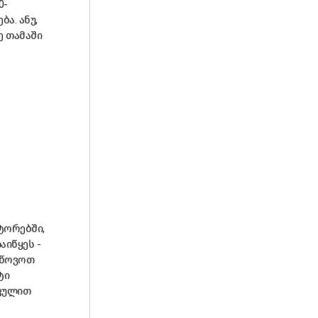
0-
ა. ანუ,
ე თამაში
ტორებში,
აიწყეს -
გწოვოთ
ტი
 ფულით