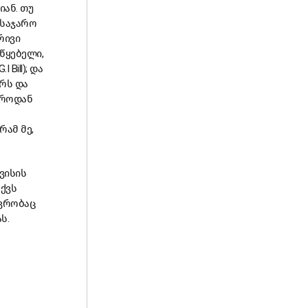
ან. თუ
 საჯარო
რივი
წყებელი,
ill); და
ორს და
აროდან
რამ მე,
ვისის
აქვს
ავრობაც
ას.