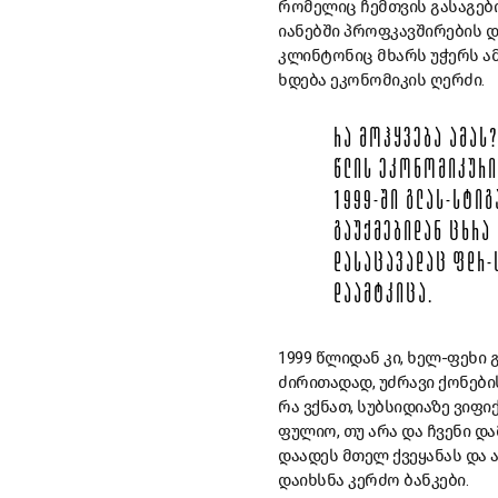
რომელიც ჩემთვის გასაგები
იანებში პროფკავშირების დ
კლინტონიც მხარს უჭერს ამ
ხდება ეკონომიკის ღერძი.
ᲠᲐ ᲛᲝᲰᲧᲕᲔᲑᲐ ᲐᲛᲐᲡ
ᲬᲚᲘᲡ ᲔᲙᲝᲜᲝᲛᲘᲙᲣᲠᲘ
1999-ᲨᲘ ᲒᲚᲐᲡ-ᲡᲢᲘᲒ
ᲒᲐᲣᲥᲛᲔᲑᲘᲓᲐᲜ ᲪᲮᲠᲐ 
ᲓᲐᲡᲐᲪᲐᲕᲐᲓᲐᲪ ᲤᲓᲠ-
ᲓᲐᲐᲛᲢᲙᲘᲪᲐ.
1999 წლიდან კი, ხელ-ფეხი
ძირითადად, უძრავი ქონები
რა ვქნათ, სუბსიდიაზე ვი
ფულიო, თუ არა და ჩვენი დ
დაადეს მთელ ქვეყანას და 
დაიხსნა კერძო ბანკები.