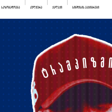
ᲡᲐᲖᲝᲒᲐᲓᲝᲔᲑᲐ
ᲙᲣᲚᲢᲣᲠᲐ
ᲥᲐᲚᲐᲥᲘ
ᲡᲘᲜᲓᲘᲡᲘᲡ ᲞᲐᲢᲘᲛᲠᲔᲑᲘ