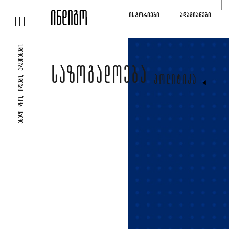
ᲘᲡᲢᲝᲠᲘᲔᲑᲘ
ᲐᲓᲐᲛᲘᲐᲜᲔᲑᲘ
ᲐᲮᲐᲚᲘ ᲓᲠᲝ, ᲘᲓᲔᲔᲑᲘ, ᲐᲓᲐᲛᲘᲐᲜᲔᲑᲘ.
ᲡᲐᲖᲝᲒᲐᲓᲝᲔᲑᲐ
ᲞᲝᲚᲘᲢᲘᲙᲐ