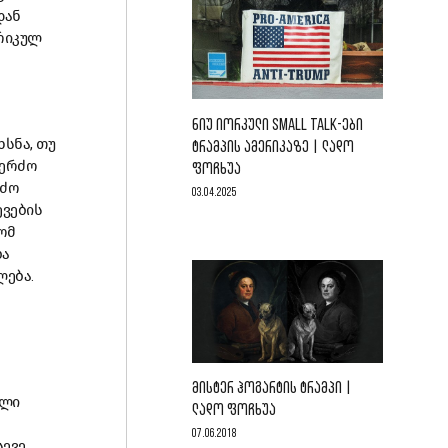
დან
ერიკულ
ᲜᲘᲣ ᲘᲝᲠᲙᲣᲚᲘ SMALL TALK-ᲔᲑᲘ
ხსნა, თუ
ᲢᲠᲐᲛᲞᲘᲡ ᲐᲛᲔᲠᲘᲙᲐᲖᲔ | ᲚᲐᲓᲝ
კერძო
ᲤᲝᲩᲮᲣᲐ
რძო
03.04.2025
ევების
ომ
ბა
ლება.
ᲛᲘᲡᲢᲔᲠ ᲰᲝᲒᲐᲠᲢᲘᲡ ᲢᲠᲐᲛᲞᲘ |
ული
ᲚᲐᲓᲝ ᲤᲝᲩᲮᲣᲐ
07.06.2018
სევე