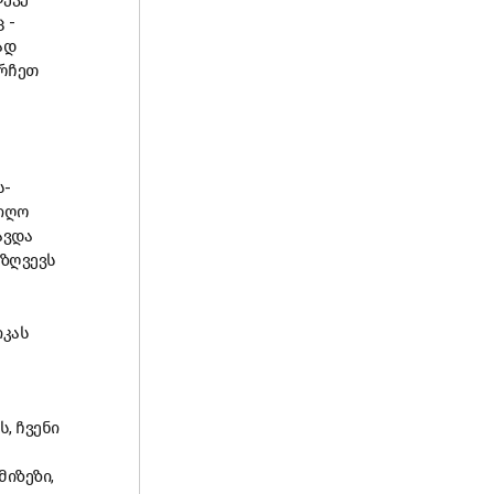
ც -
ად
ვრჩეთ
ს-
იიღო
ავდა
აზღვევს
იკას
, ჩვენი
მიზეზი,