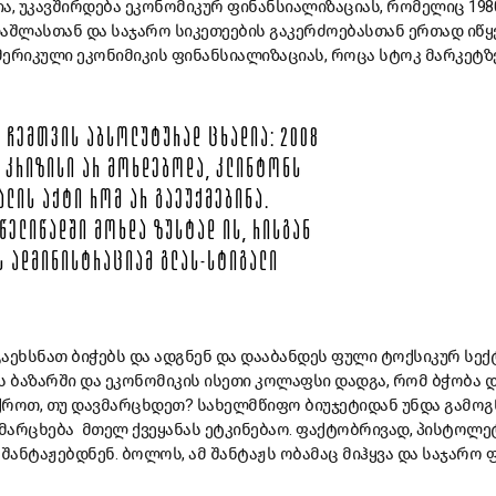
ა, უკავშირდება ეკონომიკურ ფინანსიალიზაციას, რომელიც 198
აშლასთან და საჯარო სიკეთეების გაკერძოებასთან ერთად იწყებ
ერიკული ეკონიმიკის ფინანსიალიზაციას, როცა სტოკ მარკეტზ
? ᲩᲔᲛᲗᲕᲘᲡ ᲐᲑᲡᲝᲚᲣᲢᲣᲠᲐᲓ ᲪᲮᲐᲓᲘᲐ: 2008
 ᲙᲠᲘᲖᲘᲡᲘ ᲐᲠ ᲛᲝᲮᲓᲔᲑᲝᲓᲐ, ᲙᲚᲘᲜᲢᲝᲜᲡ
ᲐᲚᲘᲡ ᲐᲥᲢᲘ ᲠᲝᲛ ᲐᲠ ᲒᲐᲔᲣᲥᲛᲔᲑᲘᲜᲐ.
ᲬᲔᲚᲘᲬᲐᲓᲨᲘ ᲛᲝᲮᲓᲐ ᲖᲣᲡᲢᲐᲓ ᲘᲡ, ᲠᲘᲡᲒᲐᲜ
Ს ᲐᲓᲛᲘᲜᲘᲡᲢᲠᲐᲪᲘᲐᲛ ᲒᲚᲐᲡ-ᲡᲢᲘᲒᲐᲚᲘ
 გაეხსნათ ბიჭებს და ადგნენ და დააბანდეს ფული ტოქსიკურ სექ
ს ბაზარში და ეკონომიკის ისეთი კოლაფსი დადგა, რომ ბჭობა დ
ფიქროთ, თუ დავმარცხდეთ? სახელმწიფო ბიუჯეტიდან უნდა გამო
ამარცხება მთელ ქვეყანას ეტკინებაო. ფაქტობრივად, პისტოლე
აშანტაჟებდნენ. ბოლოს, ამ შანტაჟს ობამაც მიჰყვა და საჯარო