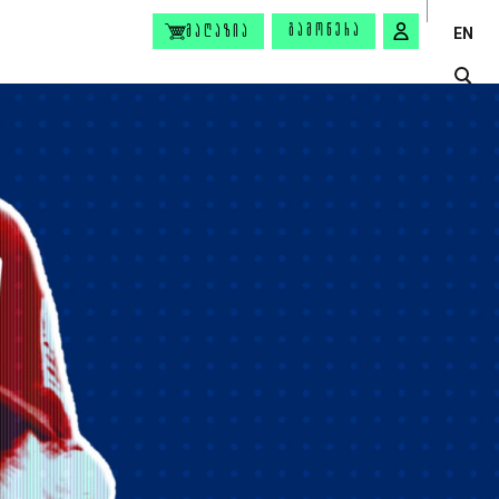
ᲒᲐᲛᲝᲬᲔᲠᲐ
ᲛᲐᲦᲐᲖᲘᲐ
EN