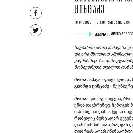
ᲪᲘᲜᲪᲐᲫᲔ
10.04.2025 | 15 ᲬᲣᲗᲘᲐᲜᲘ ᲡᲐᲙᲘᲗᲮᲐᲕᲘ
ᲐᲕᲢᲝᲠᲘ:
ᲨᲝᲗᲐ ᲞᲐᲞᲐᲕ
საუბარში შოთა პაპავასა დ
და არა მხოლოდ ამერიკულ
კავშირშიც. რა გამოვლინებ
მოსაუბრეთა თვალით დანა
შოთა პაპავა
- ფილოლოგი, 
გიორგი ცინცაძე
- მეცნიერ
შოთა:
გიორგი, თუ ვსაუბრობ
უნდა დავბრუნდე. ჩემთვის 
იანი წლებიდან. აქედან ი
რომელიც მერე აღარ ექვემ
დაპირისპირებას, რადგან 
თეორიას აღარ ეწინააღმდეგ