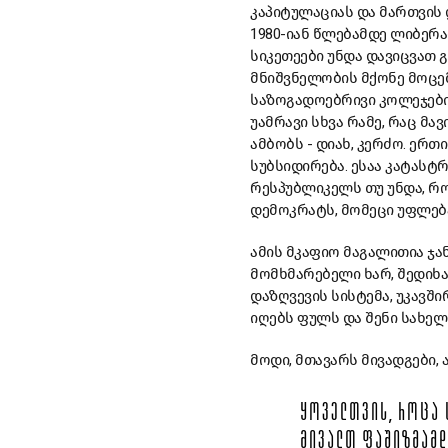
კაპიტულაციას და მართვის
1980-იან წლებამდე ლიბერ
სიკეთეები უნდა დავიცვათ 
მნიშვნელობის მქონე მოცემ
საზოგადოებრივი კოლეჯები, 
უამრავი სხვა რამე, რაც მა
ამბობს - დიახ, კერძო. ერ
სუბსიდირება. ესაა კატასტ
რესპუბლიკელს თუ უნდა, რომ
დემოკრატს, მომეცი უფლებ
ამის მკაფიო მაგალითია ჯა
მომხმარებელი ხარ, შედიხა
დაზღვევის სისტემა, უკავში
იღებს ფულს და შენი სახელი
მოდი, მთავარს მივადგები,
ᲧᲝᲕᲔᲚᲗᲕᲘᲡ, ᲠᲝᲪᲐ 
ᲛᲘᲕᲐᲚᲗ ᲤᲐᲨᲘᲖᲛᲐᲛᲓᲔ