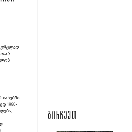
ი ვრცლად
სთან
ოლოს,
0-იანებში
ედ 1980-
ლება,
ᲒᲘᲠᲩᲔᲕᲗ
ალ
ც