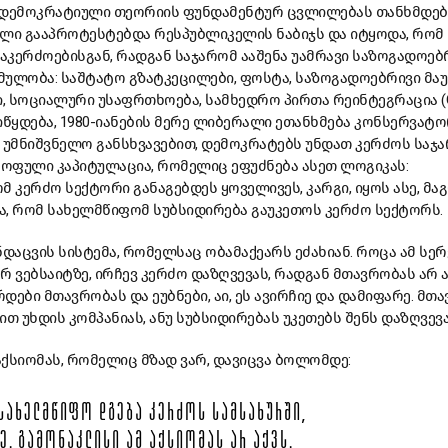
 დემოკრატიული თეორიის ფუნდამენტურ ცვლილებას თანხმდები
ალი გააპროტესტებდა რესპუბლიკელის ნაბიჯს და იტყოდა, რომ
გაკერძოებისგან, რადგან საჯარომ ააშენა უამრავი საზოგადოებ
ულობა: საშტატო გზატკეცილები, ფოსტა, საზოგადოებრივი მაუ
სოციალური უსაფრთხოება, სამხედრო პირთა რეინტეგრაცია (G.I B
ვიწყდება, 1980-იანების მერე ლიბერალი ეთანხმება კონსერვატ
თი უმნიშვნელო განსხვავებით, დემოკრატებს უნდათ კერძოს საჯ
როფული კაპიტულაცია, რომელიც ეფუძნება ასეთ ლოგიკას:
 კერძო სექტორი განაგებდეს ყოველივეს, კარგი, იყოს ასე, მაგ
ა, რომ სახელმწიფომ სუბსიდირება გაუკეთოს კერძო სექტორს.
ნდაცვის სისტემა, რომელსაც ობამაქეარს ეძახიან. როცა ამ სერ
რ ვებსაიტზე, ირჩევ კერძო დაზღვევას, რადგან მთავრობას არ 
რდები მთავრობას და ეუბნები, აი, ეს ავირჩიე და დამიფარე. მთ
თ უხდის კომპანიას, ანუ სუბსიდირებას უკეთებს შენს დაზღვევ
 აქსიომას, რომელიც მზად ვარ, დავიცვა ბოლომდე:
ᲡᲐᲮᲔᲚᲛᲬᲘᲤᲝ ᲓᲒᲔᲑᲐ ᲙᲔᲠᲫᲝᲡ ᲡᲐᲛᲡᲐᲮᲣᲠᲨᲘ,
. ᲒᲐᲛᲝᲜᲐᲙᲚᲘᲡᲘ ᲐᲛ ᲐᲥᲡᲘᲝᲛᲐᲡ ᲐᲠ ᲐᲥᲕᲡ.