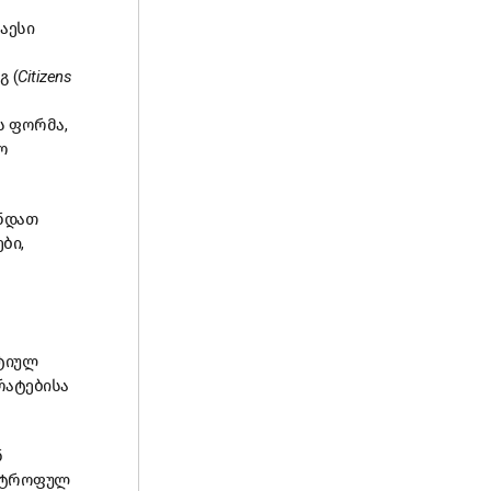
ნაესი
 (
Citizens
ს ფორმა,
ო
ონდათ
ბი,
ატიულ
რატებისა
ნ
ასტროფულ