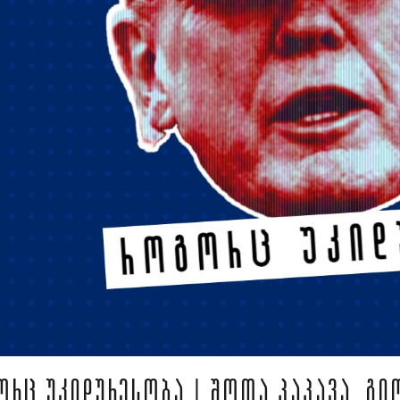
ᲝᲠᲪ ᲣᲙᲘᲓᲣᲠᲔᲡᲝᲑᲐ | ᲨᲝᲗᲐ ᲞᲐᲞᲐᲕᲐ, ᲒᲘ