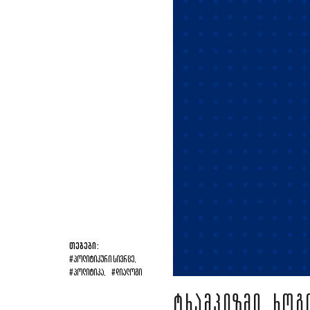
ᲗᲔᲒᲔᲑᲘ:
#ᲞᲝᲚᲘᲢᲘᲙᲣᲠᲘ ᲡᲘᲕᲠᲪᲔ,
#ᲞᲝᲚᲘᲢᲘᲙᲐ,
#ᲓᲘᲐᲚᲝᲒᲘ
ᲢᲠᲐᲛᲞᲘᲖᲛᲘ, ᲠᲝᲒ