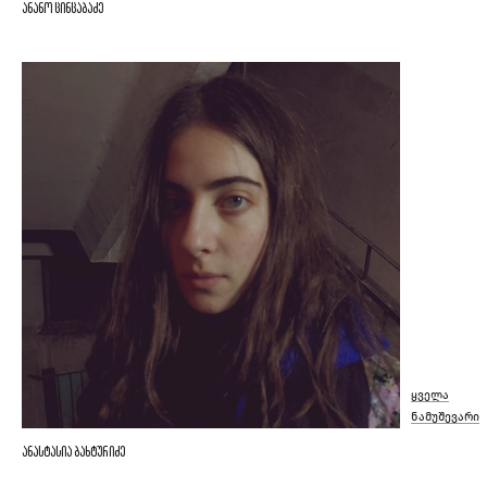
ანანო ცინცაბაძე
ყველა
ნამუშევარი
ანასტასია ბახტურიძე