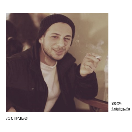
ყველა
ნამუშევარი
ალექს ჩიღვინაძე