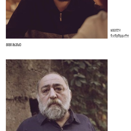
ყველა
ნამუშევარი
გიგი მხეიძე