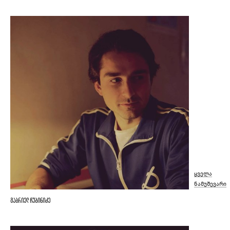
ყველა
ნამუშევარი
გაბრიელ ჩუბინიძე