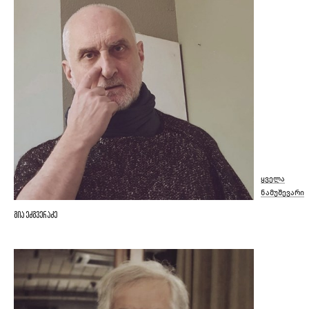
ყველა
ნამუშევარი
გია ეძგვერაძე