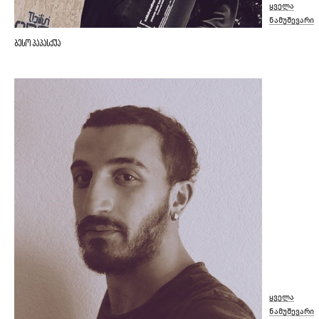
ყველა
ნამუშევარი
ბესო პაპასქუა
ყველა
ნამუშევარი