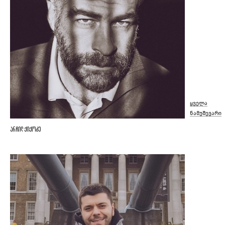
ყველა
ნამუშევარი
არჩილ ქიქოძე