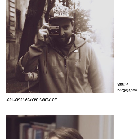
ყველა
ნამუშევარი
ალექსანდრე ბაგრატიონ-დავითაშვილი