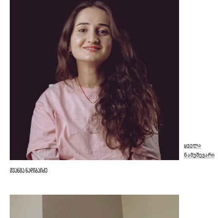
ყველა
ნამუშევარი
გვანცა ნადიბაიძე