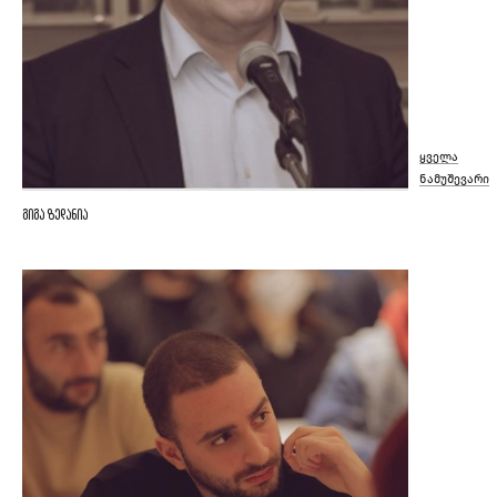
ყველა
ნამუშევარი
გიგა ზედანია