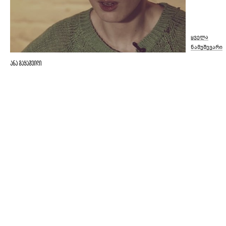
ყველა
ნამუშევარი
ანა მაყაშვილი