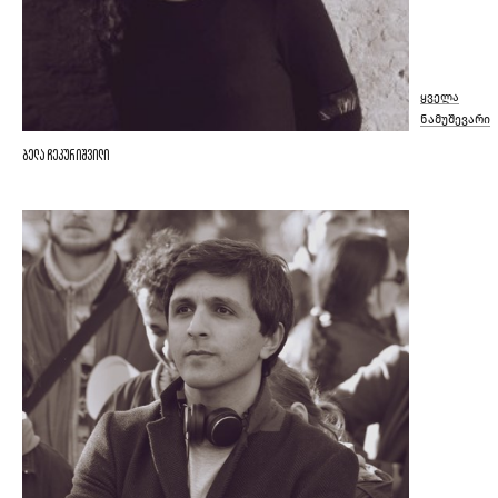
ყველა
ნამუშევარი
ბელა ჩეკურიშვილი