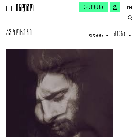
ᲒᲐᲛᲝᲬᲔᲠᲐ
EN
ᲐᲕᲢᲝᲠᲔᲑᲘ
ᲫᲘᲔᲑᲐ
ᲓᲐᲚᲐᲒᲔᲑᲐ