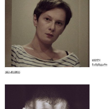
ყველა
ნამუშევარი
ანნა ძიაპშიპა