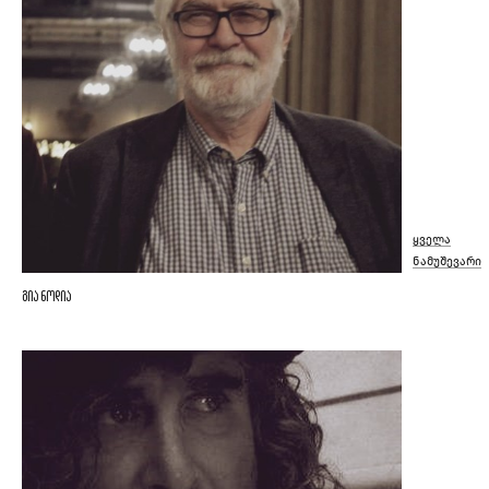
ყველა
ნამუშევარი
გია ნოდია