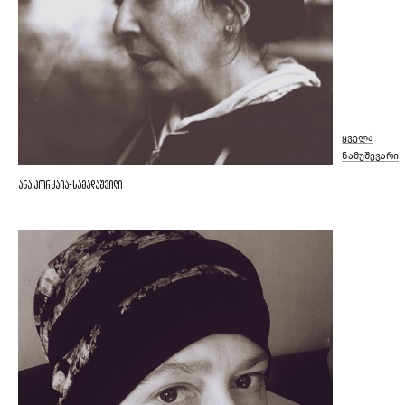
ყველა
ნამუშევარი
ანა კორძაია-სამადაშვილი