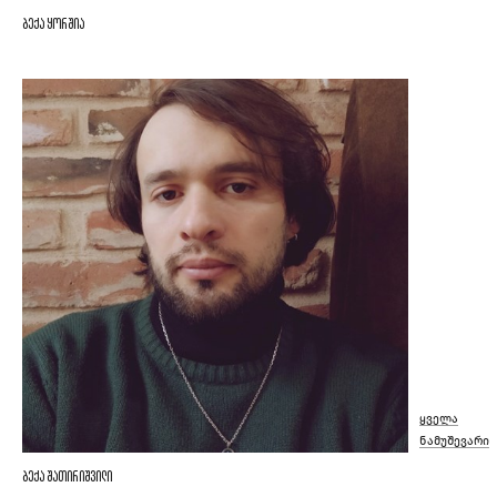
ბექა ყორშია
ყველა
ნამუშევარი
ბექა შათირიშვილი