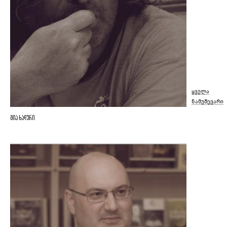
ყველა
ნამუშევარი
გია ხადური