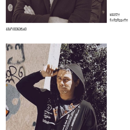
ყველა
ნამუშევარი
ბესო გვენეტაძე