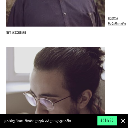
ყველა
ნამუშევარი
გიო ახვლედიანი
გახსენით მობილურ აპლიკაციაში
ᲒᲐᲮᲡᲜᲐ