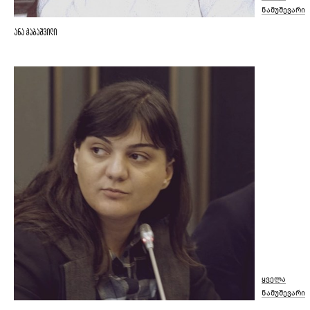
ნამუშევარი
ანა ჭაბაშვილი
ყველა
ნამუშევარი