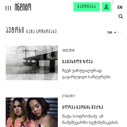
ᲒᲐᲛᲝᲬᲔᲠᲐ
EN
ᲐᲕᲢᲝᲠᲘ
ᲜᲐᲢᲐ ᲡᲝᲤᲠᲝᲛᲐᲫᲔ
ᲣᲙᲐᲜ
19.02.2018
ᲒᲐᲢᲔᲮᲘᲚᲘ ᲖᲦᲕᲐ
ჩვენ ვირტუალურად
გავარღვიეთ საზღვრები.
27.04.2017
ᲒᲚᲝᲕᲐ ᲜᲔᲝᲜᲘᲡ ᲨᲣᲥᲖᲔ
ნატა სოფრომაძე: ამ
ნამუშევარში სექსმუშაკების