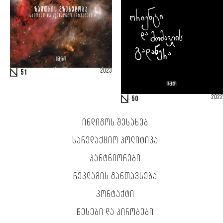
2023
51
2022
50
ᲘᲜᲓᲘᲒᲝᲡ ᲨᲔᲡᲐᲮᲔᲑ
ᲡᲐᲠᲔᲓᲐᲥᲪᲘᲝ ᲞᲝᲚᲘᲢᲘᲙᲐ
ᲞᲐᲠᲢᲜᲘᲝᲠᲔᲑᲘ
ᲠᲔᲙᲚᲐᲛᲘᲡ ᲒᲐᲜᲗᲐᲕᲡᲔᲑᲐ
ᲙᲝᲜᲢᲐᲥᲢᲘ
ᲬᲔᲡᲔᲑᲘ ᲓᲐ ᲞᲘᲠᲝᲑᲔᲑᲘ