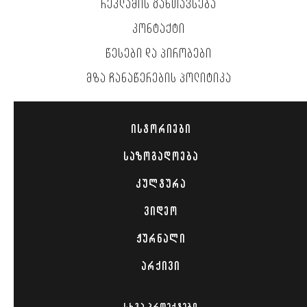
ᲠᲔᲙᲚᲐᲛᲘᲡ ᲒᲐᲜᲗᲐᲕᲡᲔᲑᲐ
ᲙᲝᲜᲢᲐᲥᲢᲘ
ᲬᲔᲡᲔᲑᲘ ᲓᲐ ᲞᲘᲠᲝᲑᲔᲑᲘ
ᲛᲖᲐ ᲩᲐᲜᲐᲬᲔᲠᲔᲑᲘᲡ ᲞᲝᲚᲘᲢᲘᲙᲐ
ᲘᲡᲢᲝᲠᲘᲔᲑᲘ
ᲡᲐᲖᲝᲒᲐᲓᲝᲔᲑᲐ
ᲙᲣᲚᲢᲣᲠᲐ
ᲕᲘᲓᲔᲝ
ᲟᲣᲠᲜᲐᲚᲘ
ᲐᲠᲥᲘᲕᲘ
ᲡᲮᲕᲐ ᲞᲠᲝᲔᲥᲢᲔᲑᲘ