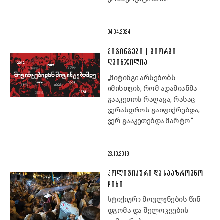
04.04.2024
ᲛᲘᲢᲘᲜᲒᲔᲑᲘ | ᲒᲘᲝᲠᲒᲘ
ᲦᲕᲘᲜᲯᲘᲚᲘᲐ
„მიტინგი არსებობს
იმისთვის, რომ ადამიანმა
გააკეთოს რაღაცა, რასაც
ვერასდროს გაიფიქრებდა,
ვერ გააკეთებდა მარტო.“
23.10.2019
ᲞᲝᲚᲘᲢᲘᲙᲣᲠᲘ ᲓᲐ ᲡᲐᲐᲖᲠᲝᲕᲜᲝ
ᲩᲘᲮᲘ
სტიქიური მოვლენების წინ
დგომა და შელოცვების