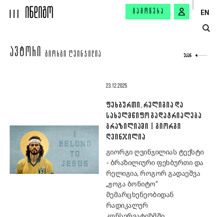
ᲒᲐᲛᲝᲬᲔᲠᲐ
EN
ᲐᲕᲢᲝᲠᲘ
ᲒᲘᲝᲠᲒᲘ ᲦᲕᲘᲜᲯᲘᲚᲘᲐ
ᲣᲙᲐᲜ
23.12.2025
ᲤᲔᲮᲑᲣᲠᲗᲘ, ᲠᲔᲚᲘᲒᲘᲐ ᲓᲐ
ᲡᲐᲮᲔᲚᲛᲬᲘᲤᲝ ᲒᲐᲓᲐᲢᲠᲘᲐᲚᲔᲑᲐ
ᲑᲠᲐᲖᲘᲚᲘᲐᲨᲘ | ᲒᲘᲝᲠᲒᲘ
ᲦᲕᲘᲜᲯᲘᲚᲘᲐ
გიორგი ღვინჯილიას ტექსტი
- ბრაზილიური ფეხბურთი და
რელიგია, როგორ გადაეშვა
„ჟოგა ბონიტო“
მემარცხენეობიდან
რადიკალურ
კონსერვატიზმში.