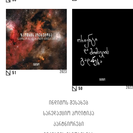
53
2023
51
2022
50
ᲘᲜᲓᲘᲒᲝᲡ ᲨᲔᲡᲐᲮᲔᲑ
ᲡᲐᲠᲔᲓᲐᲥᲪᲘᲝ ᲞᲝᲚᲘᲢᲘᲙᲐ
ᲞᲐᲠᲢᲜᲘᲝᲠᲔᲑᲘ