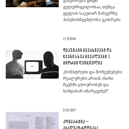
გამეორება დიდი
გულუბრყვილობაა, თუმცა
ყველას საკუთარ მანევრზე
პასუხისმგებლობა ეკისრება
11.12.2018
ᲓᲔᲞᲣᲢᲐᲢᲘ ᲛᲔᲕᲐᲮᲨᲔᲔᲑᲘ ᲓᲐ
ᲩᲕᲔᲜᲘ ᲡᲮᲕᲐ ᲛᲔᲕᲐᲚᲔᲔᲑᲘ |
ᲒᲘᲝᲠᲒᲘ ᲦᲕᲘᲜᲯᲘᲚᲘᲐ
„მონსტრები და მოჩვენებები
რეალურები არიან, ისინი
ჩვენში ცხოვრობენ და
ხანდახან იმარჯვებენ“.
31.07.2017
ᲙᲝᲛᲞᲐᲠᲢᲘᲐ –
ᲐᲮᲐᲚᲒᲐᲖᲠᲓᲝᲑᲐᲡ!