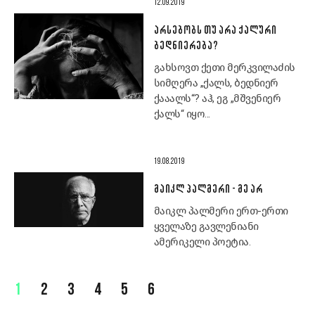
12.09.2019
ᲐᲠᲡᲔᲑᲝᲑᲡ ᲗᲣ ᲐᲠᲐ ᲥᲐᲚᲣᲠᲘ
ᲑᲔᲓᲜᲘᲔᲠᲔᲑᲐ?
გახსოვთ ქეთი მერკვილაძის
სიმღერა „ქალს, ბედნიერ
ქააალს“? აჰ, ეგ „მშვენიერ
ქალს“ იყო...
19.08.2019
ᲛᲐᲘᲙᲚ ᲞᲐᲚᲛᲔᲠᲘ - ᲛᲔ ᲐᲠ
მაიკლ პალმერი ერთ-ერთი
ყველაზე გავლენიანი
ამერიკელი პოეტია.
1
2
3
4
5
6