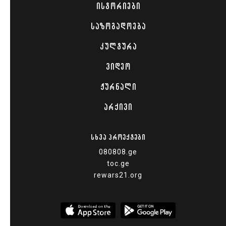
ᲘᲡᲢᲝᲠᲘᲔᲑᲘ
ᲡᲐᲖᲝᲒᲐᲓᲝᲔᲑᲐ
ᲙᲣᲚᲢᲣᲠᲐ
ᲕᲘᲓᲔᲝ
ᲟᲣᲠᲜᲐᲚᲘ
ᲐᲠᲥᲘᲕᲘ
ᲡᲮᲕᲐ ᲞᲠᲝᲔᲥᲢᲔᲑᲘ
080808.ge
toc.ge
rewars21.org