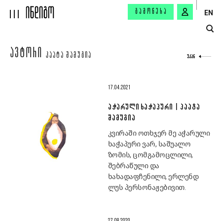
ᲒᲐᲛᲝᲬᲔᲠᲐ
EN
ᲐᲕᲢᲝᲠᲘ
ᲞᲐᲐᲢᲐ ᲨᲐᲛᲣᲒᲘᲐ
ᲣᲙᲐᲜ
17.04.2021
ᲐᲭᲐᲠᲣᲚᲘ ᲮᲐᲭᲐᲞᲣᲠᲘ | ᲞᲐᲐᲢᲐ
ᲨᲐᲛᲣᲒᲘᲐ
კვირაში ოთხჯერ მე აჭარული
ხაჭაპური ვარ, საშუალო
ზომის, ცომგამოცლილი,
შებრაწული და
ხახადაფჩენილი, ერლენდ
ლუს პერსონაჟებივით.