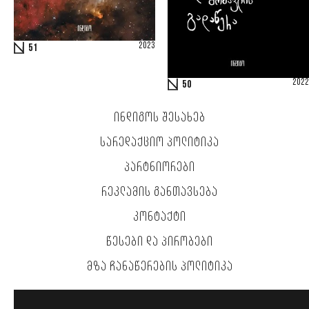
2023
51
2022
50
ᲘᲜᲓᲘᲒᲝᲡ ᲨᲔᲡᲐᲮᲔᲑ
ᲡᲐᲠᲔᲓᲐᲥᲪᲘᲝ ᲞᲝᲚᲘᲢᲘᲙᲐ
ᲞᲐᲠᲢᲜᲘᲝᲠᲔᲑᲘ
ᲠᲔᲙᲚᲐᲛᲘᲡ ᲒᲐᲜᲗᲐᲕᲡᲔᲑᲐ
ᲙᲝᲜᲢᲐᲥᲢᲘ
ᲬᲔᲡᲔᲑᲘ ᲓᲐ ᲞᲘᲠᲝᲑᲔᲑᲘ
ᲛᲖᲐ ᲩᲐᲜᲐᲬᲔᲠᲔᲑᲘᲡ ᲞᲝᲚᲘᲢᲘᲙᲐ