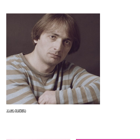
პაატა შამუგია