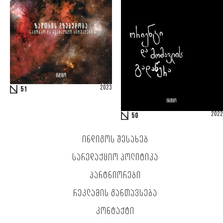
2023
51
2022
50
ᲘᲜᲓᲘᲒᲝᲡ ᲨᲔᲡᲐᲮᲔᲑ
ᲡᲐᲠᲔᲓᲐᲥᲪᲘᲝ ᲞᲝᲚᲘᲢᲘᲙᲐ
ᲞᲐᲠᲢᲜᲘᲝᲠᲔᲑᲘ
ᲠᲔᲙᲚᲐᲛᲘᲡ ᲒᲐᲜᲗᲐᲕᲡᲔᲑᲐ
ᲙᲝᲜᲢᲐᲥᲢᲘ