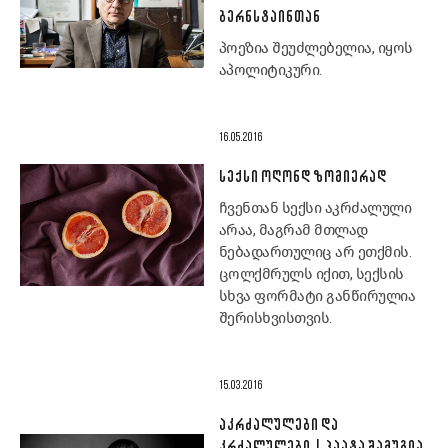
ᲑᲔᲠᲜᲡᲢᲐᲘᲜᲗᲐᲜ
პოეზია შეუძლებელია, იყოს
აპოლიტიკური.
16.05.2016
ᲡᲔᲥᲡᲘ ᲝᲦᲝᲜᲓ ᲖᲝᲛᲘᲔᲠᲐᲓ
ჩვენთან სექსი აკრძალული
არაა, მაგრამ მთლად
ნებადართულიც არ ეთქმის.
ცოლქმრულს იქით, სექსის
სხვა ფორმატი განწირულია
შერისხვისთვის.
15.03.2016
ᲐᲙᲠᲫᲐᲚᲣᲚᲔᲑᲘ ᲓᲐ
ᲙᲠᲫᲐᲚᲣᲚᲔᲑᲘ | ᲞᲐᲐᲢᲐ ᲨᲐᲛᲣᲒᲘᲐ