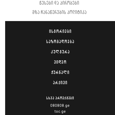
ᲬᲔᲡᲔᲑᲘ ᲓᲐ ᲞᲘᲠᲝᲑᲔᲑᲘ
ᲛᲖᲐ ᲩᲐᲜᲐᲬᲔᲠᲔᲑᲘᲡ ᲞᲝᲚᲘᲢᲘᲙᲐ
ᲘᲡᲢᲝᲠᲘᲔᲑᲘ
ᲡᲐᲖᲝᲒᲐᲓᲝᲔᲑᲐ
ᲙᲣᲚᲢᲣᲠᲐ
ᲕᲘᲓᲔᲝ
ᲟᲣᲠᲜᲐᲚᲘ
ᲐᲠᲥᲘᲕᲘ
ᲡᲮᲕᲐ ᲞᲠᲝᲔᲥᲢᲔᲑᲘ
080808.ge
toc.ge