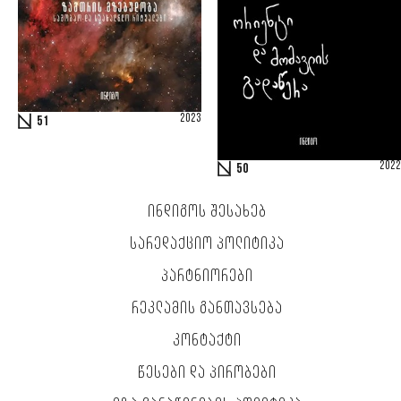
2023
51
2022
50
ᲘᲜᲓᲘᲒᲝᲡ ᲨᲔᲡᲐᲮᲔᲑ
ᲡᲐᲠᲔᲓᲐᲥᲪᲘᲝ ᲞᲝᲚᲘᲢᲘᲙᲐ
ᲞᲐᲠᲢᲜᲘᲝᲠᲔᲑᲘ
ᲠᲔᲙᲚᲐᲛᲘᲡ ᲒᲐᲜᲗᲐᲕᲡᲔᲑᲐ
ᲙᲝᲜᲢᲐᲥᲢᲘ
ᲬᲔᲡᲔᲑᲘ ᲓᲐ ᲞᲘᲠᲝᲑᲔᲑᲘ