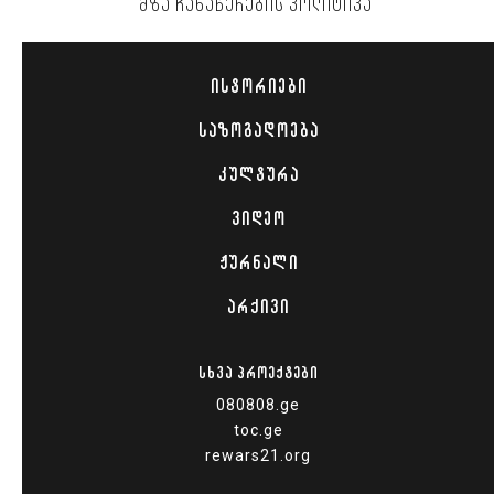
ᲛᲖᲐ ᲩᲐᲜᲐᲬᲔᲠᲔᲑᲘᲡ ᲞᲝᲚᲘᲢᲘᲙᲐ
ᲘᲡᲢᲝᲠᲘᲔᲑᲘ
ᲡᲐᲖᲝᲒᲐᲓᲝᲔᲑᲐ
ᲙᲣᲚᲢᲣᲠᲐ
ᲕᲘᲓᲔᲝ
ᲟᲣᲠᲜᲐᲚᲘ
ᲐᲠᲥᲘᲕᲘ
ᲡᲮᲕᲐ ᲞᲠᲝᲔᲥᲢᲔᲑᲘ
080808.ge
toc.ge
rewars21.org