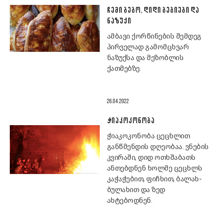
ᲩᲔᲛᲘ ᲑᲔᲑᲝ, ᲓᲘᲓᲘ ᲑᲔᲑᲘᲔᲑᲘ ᲓᲐ
ᲜᲐᲖᲣᲥᲘ
ამბავი ქორწინების შემდეგ
პირველად გამომცხვარ
ნაზუქსა და მეზობლის
ქათმებზე.
26.04.2022
ᲭᲘᲐᲙᲝᲙᲝᲜᲝᲑᲐ
ჭიაკოკონობა ცეცხლით
განწმენდის დღეობაა. ვნების
კვირაში, დიდ ოთხშაბათს
ანთებდნენ ხოლმე ცეცხლს
კაჭაჭებით, ფიჩხით, ბალახ-
ბულახით და ზედ
ახტებოდნენ.