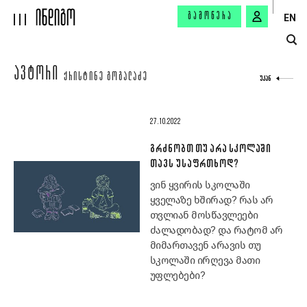
ᲒᲐᲛᲝᲬᲔᲠᲐ
EN
ᲐᲕᲢᲝᲠᲘ
ᲥᲠᲘᲡᲢᲘᲜᲔ ᲒᲝᲒᲐᲚᲐᲫᲔ
ᲣᲙᲐᲜ
27.10.2022
ᲒᲠᲫᲜᲝᲑᲗ ᲗᲣ ᲐᲠᲐ ᲡᲙᲝᲚᲐᲨᲘ
ᲗᲐᲕᲡ ᲣᲡᲐᲤᲠᲗᲮᲝᲓ?
ვინ ყვირის სკოლაში
ყველაზე ხშირად? რას არ
თვლიან მოსწავლეები
ძალადობად? და რატომ არ
მიმართავენ არავის თუ
სკოლაში ირღევა მათი
უფლებები?