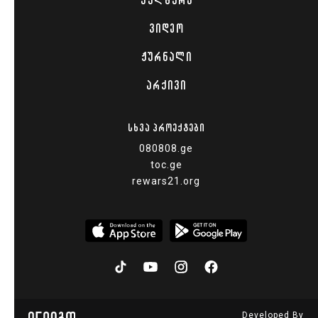
ᲙᲣᲚᲢᲣᲠᲐ
ᲕᲘᲓᲔᲝ
ᲟᲣᲠᲜᲐᲚᲘ
ᲐᲠᲥᲘᲕᲘ
ᲡᲮᲕᲐ ᲞᲠᲝᲔᲥᲢᲔᲑᲘ
080808.ge
toc.ge
rewars21.org
Developed By