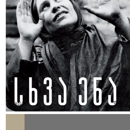
15,00 ₾
სხვა ენა