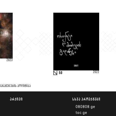
2023
2022
50
ᲩᲐᲜᲐᲬᲔᲠᲔᲑᲘᲡ ᲞᲝᲚᲘᲢᲘᲙᲐ
ᲐᲠᲥᲘᲕᲘ
ᲡᲮᲕᲐ ᲞᲠᲝᲔᲥᲢᲔᲑᲘ
080808.ge
toc.ge