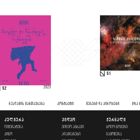
51
2023
52
ᲠᲔᲙᲚᲐᲛᲘᲡ ᲒᲐᲜᲗᲐᲕᲡᲔᲑᲐ
ᲙᲝᲜᲢᲐᲥᲢᲘ
ᲬᲔᲡᲔᲑᲘ ᲓᲐ ᲞᲘᲠᲝᲑᲔᲑᲘ
ᲛᲖᲐ 
ᲙᲣᲚᲢᲣᲠᲐ
ᲕᲘᲓᲔᲝ
ᲟᲣᲠᲜᲐᲚᲘ
ᲚᲘᲢᲔᲠᲐᲢᲣᲠᲐ
ᲕᲘᲓᲔᲝ ᲐᲛᲑᲐᲕᲘ
ᲑᲝᲚᲝ ᲜᲝᲛᲔᲠᲘ
ᲙᲘᲜᲝ
ᲐᲓᲐᲛᲘᲐᲜᲔᲑᲘ
ᲒᲐᲛᲝᲬᲔᲠᲐ