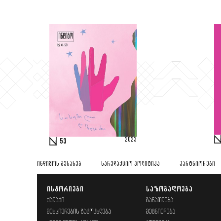
2023
53
ᲘᲜᲓᲘᲒᲝᲡ ᲨᲔᲡᲐᲮᲔᲑ
ᲡᲐᲠᲔᲓᲐᲥᲪᲘᲝ ᲞᲝᲚᲘᲢᲘᲙᲐ
ᲞᲐᲠᲢᲜᲘᲝᲠᲔᲑᲘ
ᲘᲡᲢᲝᲠᲘᲔᲑᲘ
ᲡᲐᲖᲝᲒᲐᲓᲝᲔᲑᲐ
ᲥᲐᲚᲐᲥᲘ
ᲒᲐᲜᲐᲗᲚᲔᲑᲐ
ᲛᲔᲮᲡᲘᲔᲠᲔᲑᲘᲡ ᲒᲐᲪᲝᲪᲮᲚᲔᲑᲐ
ᲛᲔᲪᲜᲘᲔᲠᲔᲑᲐ