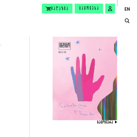
ᲒᲐᲛᲝᲬᲔᲠᲐ
ᲛᲐᲦᲐᲖᲘᲐ
EN
ᲒᲐᲛᲝᲬᲔᲠᲐ