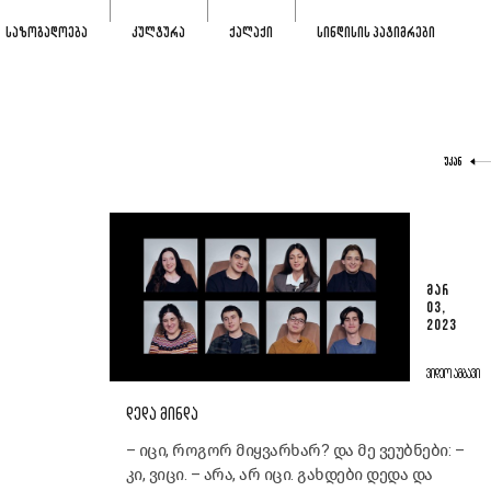
ᲡᲐᲖᲝᲒᲐᲓᲝᲔᲑᲐ
ᲙᲣᲚᲢᲣᲠᲐ
ᲥᲐᲚᲐᲥᲘ
ᲡᲘᲜᲓᲘᲡᲘᲡ ᲞᲐᲢᲘᲛᲠᲔᲑᲘ
ᲣᲙᲐᲜ
ᲛᲐᲠ
03,
2023
ᲕᲘᲓᲔᲝ ᲐᲛᲑᲐᲕᲘ
ᲓᲔᲓᲐ ᲛᲘᲜᲓᲐ
– იცი, როგორ მიყვარხარ? და მე ვეუბნები: –
კი, ვიცი. – არა, არ იცი. გახდები დედა და