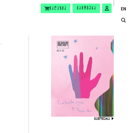
ᲒᲐᲛᲝᲬᲔᲠᲐ
ᲛᲐᲦᲐᲖᲘᲐ
EN
ᲒᲐᲛᲝᲬᲔᲠᲐ