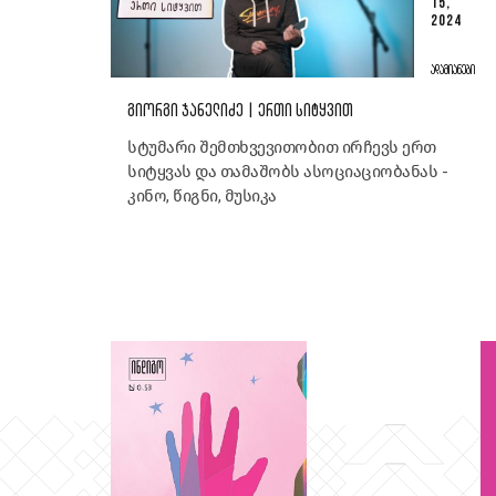
15,
2024
ᲐᲓᲐᲛᲘᲐᲜᲔᲑᲘ
ᲒᲘᲝᲠᲒᲘ ᲯᲐᲜᲔᲚᲘᲫᲔ | ᲔᲠᲗᲘ ᲡᲘᲢᲧᲕᲘᲗ
სტუმარი შემთხვევითობით ირჩევს ერთ
სიტყვას და თამაშობს ასოციაციობანას -
კინო, წიგნი, მუსიკა