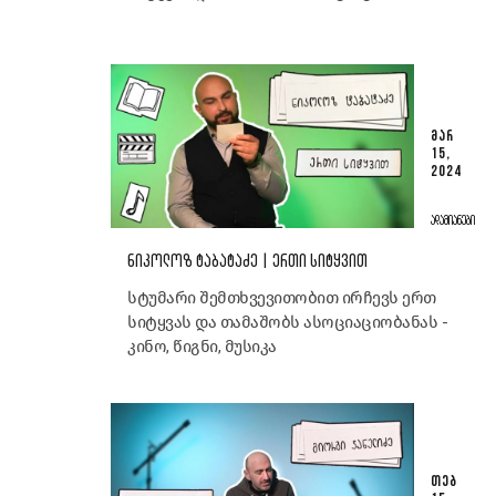
ᲛᲐᲠ
15,
2024
ᲐᲓᲐᲛᲘᲐᲜᲔᲑᲘ
ᲜᲘᲙᲝᲚᲝᲖ ᲢᲐᲑᲐᲢᲐᲫᲔ | ᲔᲠᲗᲘ ᲡᲘᲢᲧᲕᲘᲗ
სტუმარი შემთხვევითობით ირჩევს ერთ
სიტყვას და თამაშობს ასოციაციობანას -
კინო, წიგნი, მუსიკა
ᲗᲔᲑ