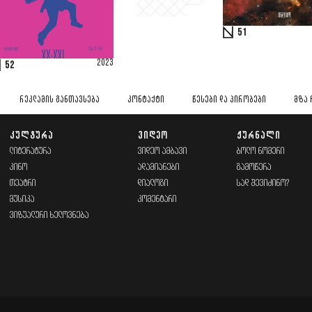
51
2023
52
ᲠᲔᲙᲚᲐᲛᲘᲡ ᲒᲐᲜᲗᲐᲕᲡᲔᲑᲐ
ᲙᲝᲜᲢᲐᲥᲢᲘ
ᲬᲔᲡᲔᲑᲘ ᲓᲐ ᲞᲘᲠᲝᲑᲔᲑᲘ
ᲛᲖᲐ 
ᲙᲣᲚᲢᲣᲠᲐ
ᲕᲘᲓᲔᲝ
ᲟᲣᲠᲜᲐᲚᲘ
ᲚᲘᲢᲔᲠᲐᲢᲣᲠᲐ
ᲕᲘᲓᲔᲝ ᲐᲛᲑᲐᲕᲘ
ᲑᲝᲚᲝ ᲜᲝᲛᲔᲠᲘ
ᲙᲘᲜᲝ
ᲐᲓᲐᲛᲘᲐᲜᲔᲑᲘ
ᲒᲐᲛᲝᲬᲔᲠᲐ
ᲗᲔᲐᲢᲠᲘ
ᲓᲘᲐᲚᲝᲒᲘ
ᲡᲐᲓ ᲨᲔᲕᲘᲫᲘᲜᲝ?
ᲛᲣᲡᲘᲙᲐ
ᲙᲝᲛᲔᲜᲢᲐᲠᲘ
ᲕᲘᲖᲣᲐᲚᲣᲠᲘ ᲮᲔᲚᲝᲕᲜᲔᲑᲐ