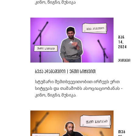
კინო, წიგნი, მუსიკა
ᲛᲐᲠ
14,
2024
ᲐᲓᲐᲛᲘᲐᲜᲔᲑᲘ
ᲑᲔᲥᲐ ᲐᲓᲐᲛᲐᲨᲕᲘᲚᲘ | ᲔᲠᲗᲘ ᲡᲘᲢᲧᲕᲘᲗ
სტუმარი შემთხვევითობით ირჩევს ერთ
სიტყვას და თამაშობს ასოციაციობანას -
კინო, წიგნი, მუსიკა.
ᲗᲔᲑ