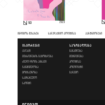
2023
53
ᲘᲜᲓᲘᲒᲝᲡ ᲨᲔᲡᲐᲮᲔᲑ
ᲡᲐᲠᲔᲓᲐᲥᲪᲘᲝ ᲞᲝᲚᲘᲢᲘᲙᲐ
ᲞᲐᲠᲢᲜᲘᲝᲠᲔᲑᲘ
ᲘᲡᲢᲝᲠᲘᲔᲑᲘ
ᲡᲐᲖᲝᲒᲐᲓᲝᲔᲑᲐ
ᲥᲐᲚᲐᲥᲘ
ᲒᲐᲜᲐᲗᲚᲔᲑᲐ
ᲛᲔᲮᲡᲘᲔᲠᲔᲑᲘᲡ ᲒᲐᲪᲝᲪᲮᲚᲔᲑᲐ
ᲛᲔᲪᲜᲘᲔᲠᲔᲑᲐ
ᲫᲕᲔᲚᲘ ᲓᲠᲝᲘᲡ ᲐᲛᲑᲐᲕᲘ
ᲞᲝᲚᲘᲢᲘᲙᲐ
ᲯᲐᲜᲛᲠᲗᲔᲚᲝᲑᲐ
ᲙᲝᲜᲤᲚᲘᲥᲢᲘ
ᲛᲝᲒᲖᲐᲣᲠᲝᲑᲐ
ᲒᲐᲠᲔᲛᲝ
ᲡᲐᲛᲖᲐᲠᲔᲣᲚᲝ
ᲡᲞᲝᲠᲢᲘ