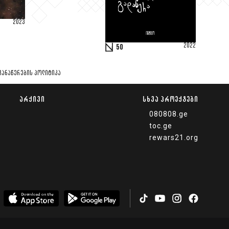
2023
2022
50
ᲩᲐᲜᲐᲬᲔᲠᲔᲑᲘᲡ ᲞᲝᲚᲘᲢᲘᲙᲐ
ᲐᲠᲥᲘᲕᲘ
ᲡᲮᲕᲐ ᲞᲠᲝᲔᲥᲢᲔᲑᲘ
080808.ge
toc.ge
rewars21.org