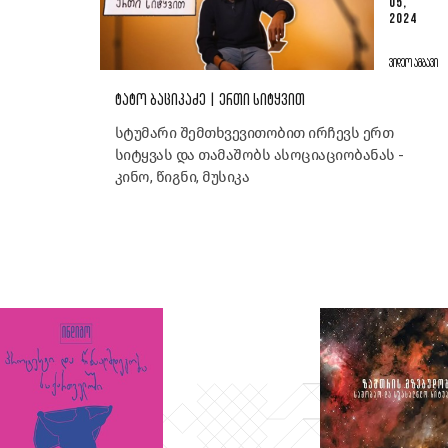
05,
2024
ᲕᲘᲓᲔᲝ ᲐᲛᲑᲐᲕᲘ
ᲢᲐᲢᲝ ᲑᲐᲪᲘᲙᲐᲫᲔ | ᲔᲠᲗᲘ ᲡᲘᲢᲧᲕᲘᲗ
სტუმარი შემთხვევითობით ირჩევს ერთ
სიტყვას და თამაშობს ასოციაციობანას -
კინო, წიგნი, მუსიკა