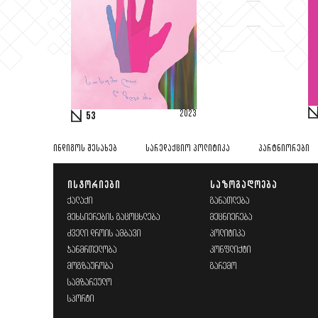
2023
53
ᲘᲜᲓᲘᲒᲝᲡ ᲨᲔᲡᲐᲮᲔᲑ
ᲡᲐᲠᲔᲓᲐᲥᲪᲘᲝ ᲞᲝᲚᲘᲢᲘᲙᲐ
ᲞᲐᲠᲢᲜᲘᲝᲠᲔᲑᲘ
ᲘᲡᲢᲝᲠᲘᲔᲑᲘ
ᲡᲐᲖᲝᲒᲐᲓᲝᲔᲑᲐ
ᲥᲐᲚᲐᲥᲘ
ᲒᲐᲜᲐᲗᲚᲔᲑᲐ
ᲛᲔᲮᲡᲘᲔᲠᲔᲑᲘᲡ ᲒᲐᲪᲝᲪᲮᲚᲔᲑᲐ
ᲛᲔᲪᲜᲘᲔᲠᲔᲑᲐ
ᲫᲕᲔᲚᲘ ᲓᲠᲝᲘᲡ ᲐᲛᲑᲐᲕᲘ
ᲞᲝᲚᲘᲢᲘᲙᲐ
ᲯᲐᲜᲛᲠᲗᲔᲚᲝᲑᲐ
ᲙᲝᲜᲤᲚᲘᲥᲢᲘ
ᲛᲝᲒᲖᲐᲣᲠᲝᲑᲐ
ᲒᲐᲠᲔᲛᲝ
ᲡᲐᲛᲖᲐᲠᲔᲣᲚᲝ
ᲡᲞᲝᲠᲢᲘ