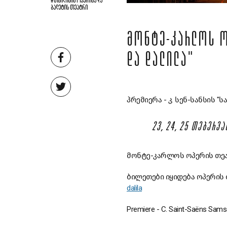
#ᲗᲑᲘᲚᲘᲡᲘᲡ ᲝᲞᲔᲠᲘᲡᲐ ᲓᲐ
ᲑᲐᲚᲔᲢᲘᲡ ᲗᲔᲐᲢᲠᲘ
ᲛᲝᲜᲢᲔ-ᲙᲐᲠᲚᲝᲡ Ო
ᲓᲐ ᲓᲐᲚᲘᲚᲐ"
პრემიერა - კ. სენ-სანსის 
23, 24, 25 ᲗᲔᲑᲔᲠᲕᲐᲚ
მონტე-კარლოს ოპერის თე
ბილეთები იყიდება ოპერის
dalila
Premiere - C. Saint-Saëns Samso