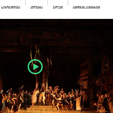
ᲡᲐᲖᲝᲒᲐᲓᲝᲔᲑᲐ
ᲙᲣᲚᲢᲣᲠᲐ
ᲥᲐᲚᲐᲥᲘ
ᲡᲘᲜᲓᲘᲡᲘᲡ ᲞᲐᲢᲘᲛᲠᲔᲑᲘ