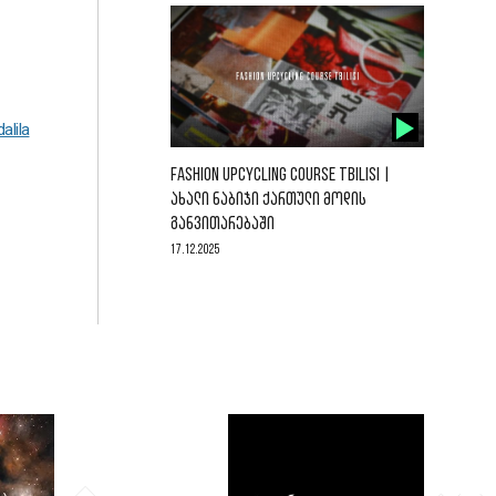
alila
FASHION UPCYCLING COURSE TBILISI |
ᲐᲮᲐᲚᲘ ᲜᲐᲑᲘᲯᲘ ᲥᲐᲠᲗᲣᲚᲘ ᲛᲝᲓᲘᲡ
ᲒᲐᲜᲕᲘᲗᲐᲠᲔᲑᲐᲨᲘ
17.12.2025