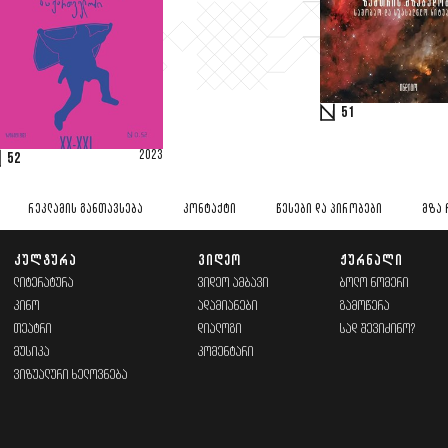
51
2023
52
ᲠᲔᲙᲚᲐᲛᲘᲡ ᲒᲐᲜᲗᲐᲕᲡᲔᲑᲐ
ᲙᲝᲜᲢᲐᲥᲢᲘ
ᲬᲔᲡᲔᲑᲘ ᲓᲐ ᲞᲘᲠᲝᲑᲔᲑᲘ
ᲛᲖᲐ 
ᲙᲣᲚᲢᲣᲠᲐ
ᲕᲘᲓᲔᲝ
ᲟᲣᲠᲜᲐᲚᲘ
ᲚᲘᲢᲔᲠᲐᲢᲣᲠᲐ
ᲕᲘᲓᲔᲝ ᲐᲛᲑᲐᲕᲘ
ᲑᲝᲚᲝ ᲜᲝᲛᲔᲠᲘ
ᲙᲘᲜᲝ
ᲐᲓᲐᲛᲘᲐᲜᲔᲑᲘ
ᲒᲐᲛᲝᲬᲔᲠᲐ
ᲗᲔᲐᲢᲠᲘ
ᲓᲘᲐᲚᲝᲒᲘ
ᲡᲐᲓ ᲨᲔᲕᲘᲫᲘᲜᲝ?
ᲛᲣᲡᲘᲙᲐ
ᲙᲝᲛᲔᲜᲢᲐᲠᲘ
ᲕᲘᲖᲣᲐᲚᲣᲠᲘ ᲮᲔᲚᲝᲕᲜᲔᲑᲐ