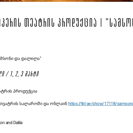
ᲞᲔᲠᲘᲡ ᲗᲔᲐᲢᲠᲘᲡ ᲞᲠᲝᲓᲣᲥᲪᲘᲐ | "ᲡᲐᲛᲡᲝ
"სამსონი და დალილა"
Ი / 1, 2, 3 ᲛᲐᲠᲢᲘ
ატრის პროდუქცია
 თეატრის სალაროში და ონლაინ
https://tkt.ge/show/17118/samsoni
n and Dalila