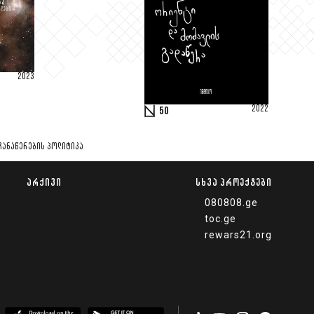
2023
2022
50
ᲩᲐᲜᲐᲬᲔᲠᲔᲑᲘᲡ ᲞᲝᲚᲘᲢᲘᲙᲐ
ᲐᲠᲥᲘᲕᲘ
ᲡᲮᲕᲐ ᲞᲠᲝᲔᲥᲢᲔᲑᲘ
080808.ge
toc.ge
rewars21.org