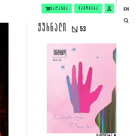
ᲒᲐᲛᲝᲬᲔᲠᲐ
ᲛᲐᲦᲐᲖᲘᲐ
EN
ᲟᲣᲠᲜᲐᲚᲘ
53
ᲒᲐᲛᲝᲬᲔᲠᲐ