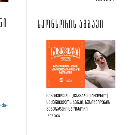
ᲜᲘ
ᲡᲞᲝᲜᲡᲝᲠᲘᲡ ᲐᲛᲑᲐᲕᲘ
ᲡᲣᲮᲘᲨᲕᲘᲚᲔᲑᲘ, „ᲪᲔᲙᲕᲐᲨᲘ ᲗᲥᲛᲣᲚᲜᲘ“ |
ᲡᲐᲥᲐᲠᲗᲕᲔᲚᲝᲡ ᲑᲐᲜᲙᲘ, ᲡᲣᲮᲘᲨᲕᲘᲚᲔᲑᲘᲡ
-da-
ᲒᲔᲜᲔᲠᲐᲚᲣᲠᲘ ᲡᲞᲝᲜᲡᲝᲠᲘ
15.07.2026