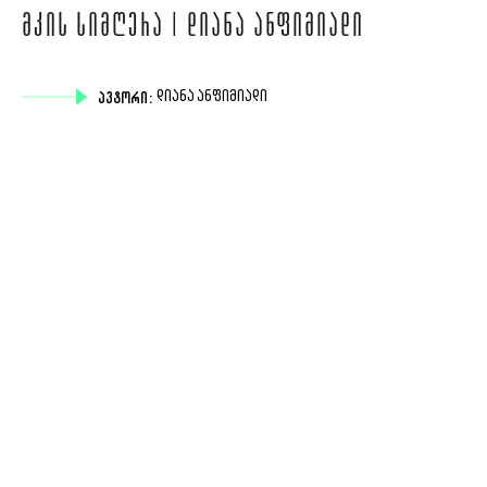
ᲛᲙᲘᲡ ᲡᲘᲛᲦᲔᲠᲐ | ᲓᲘᲐᲜᲐ ᲐᲜᲤᲘᲛᲘᲐᲓᲘ
ᲐᲕᲢᲝᲠᲘ:
ᲓᲘᲐᲜᲐ ᲐᲜᲤᲘᲛᲘᲐᲓᲘ