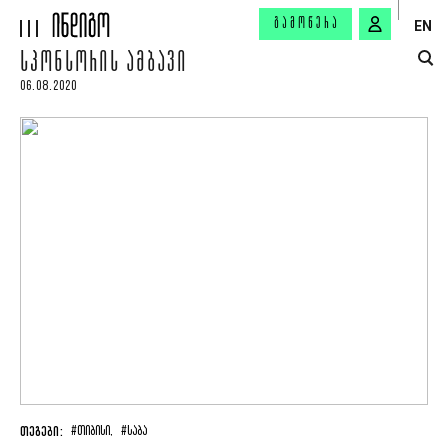
ᲒᲐᲛᲝᲬᲔᲠᲐ
EN
ᲡᲞᲝᲜᲡᲝᲠᲘᲡ ᲐᲛᲑᲐᲕᲘ
06.08.2020
ᲗᲔᲒᲔᲑᲘ:
#ᲗᲘᲑᲘᲡᲘ,
#ᲡᲐᲑᲐ