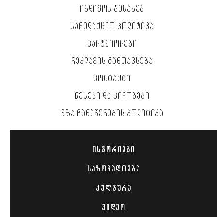
ᲘᲜᲓᲘᲒᲝᲡ ᲨᲔᲡᲐᲮᲔᲑ
ᲡᲐᲠᲔᲓᲐᲥᲪᲘᲝ ᲞᲝᲚᲘᲢᲘᲙᲐ
ᲞᲐᲠᲢᲜᲘᲝᲠᲔᲑᲘ
ᲠᲔᲙᲚᲐᲛᲘᲡ ᲒᲐᲜᲗᲐᲕᲡᲔᲑᲐ
ᲙᲝᲜᲢᲐᲥᲢᲘ
ᲬᲔᲡᲔᲑᲘ ᲓᲐ ᲞᲘᲠᲝᲑᲔᲑᲘ
ᲛᲖᲐ ᲩᲐᲜᲐᲬᲔᲠᲔᲑᲘᲡ ᲞᲝᲚᲘᲢᲘᲙᲐ
ᲘᲡᲢᲝᲠᲘᲔᲑᲘ
ᲡᲐᲖᲝᲒᲐᲓᲝᲔᲑᲐ
ᲙᲣᲚᲢᲣᲠᲐ
ᲕᲘᲓᲔᲝ