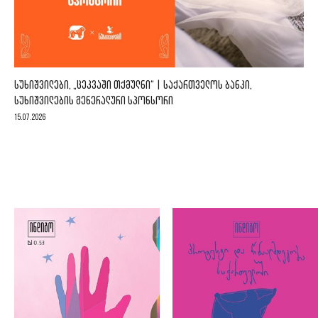
ᲡᲣᲮᲘᲨᲕᲘᲚᲔᲑᲘ, „ᲪᲔᲙᲕᲐᲨᲘ ᲗᲥᲛᲣᲚᲜᲘ“ | ᲡᲐᲥᲐᲠᲗᲕᲔᲚᲝᲡ ᲑᲐᲜᲙᲘ,
ᲡᲣᲮᲘᲨᲕᲘᲚᲔᲑᲘᲡ ᲒᲔᲜᲔᲠᲐᲚᲣᲠᲘ ᲡᲞᲝᲜᲡᲝᲠᲘ
15.07.2026