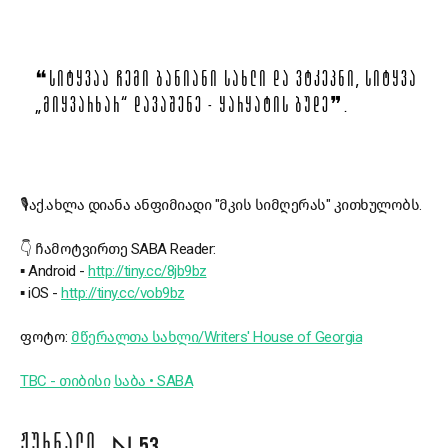
❝ᲡᲘᲢᲧᲕᲐᲐ ᲩᲔᲛᲘ ᲑᲐᲜᲘᲐᲜᲘ ᲡᲐᲮᲚᲘ ᲓᲐ ᲕᲢᲙᲔᲞᲜᲘ, ᲡᲘᲢᲧᲕᲐ
„ᲛᲘᲧᲕᲐᲠᲮᲐᲠ“ ᲓᲐᲕᲐᲨᲔᲜᲔ - ᲧᲐᲠᲧᲐᲢᲘᲡ ᲑᲣᲓᲔ❞.
🎙
აქ.ახლა დიანა ანფიმიადი "მკის სიმღერას" კითხულობს.
👇
ჩამოტვირთე SABA Reader:
▪
Android -
http://tiny.cc/8jb9bz
▪
iOS -
http://tiny.cc/vob9bz
ფოტო:
მწერალთა სახლი/Writers' House of Georgia
TBC - თიბისი
საბა • SABA
ᲟᲣᲠᲜᲐᲚᲘ