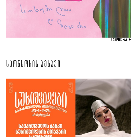
ᲒᲐᲛᲝᲬᲔᲠᲐ
ᲡᲞᲝᲜᲡᲝᲠᲘᲡ ᲐᲛᲑᲐᲕᲘ