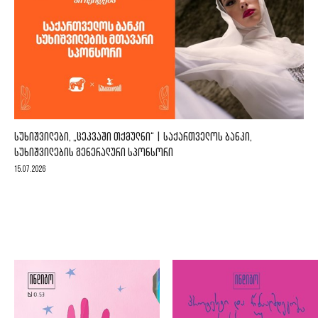
ᲡᲣᲮᲘᲨᲕᲘᲚᲔᲑᲘ, „ᲪᲔᲙᲕᲐᲨᲘ ᲗᲥᲛᲣᲚᲜᲘ“ | ᲡᲐᲥᲐᲠᲗᲕᲔᲚᲝᲡ ᲑᲐᲜᲙᲘ,
ᲡᲣᲮᲘᲨᲕᲘᲚᲔᲑᲘᲡ ᲒᲔᲜᲔᲠᲐᲚᲣᲠᲘ ᲡᲞᲝᲜᲡᲝᲠᲘ
15.07.2026