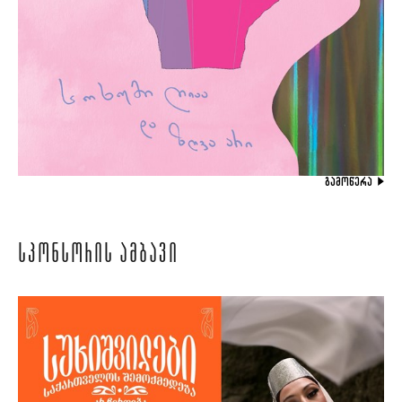
ᲒᲐᲛᲝᲬᲔᲠᲐ
ᲡᲞᲝᲜᲡᲝᲠᲘᲡ ᲐᲛᲑᲐᲕᲘ