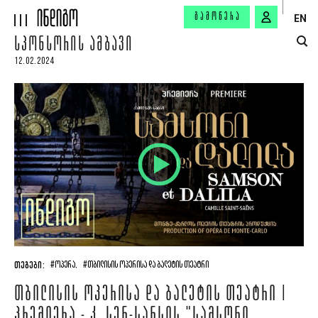
ᲒᲐᲛᲝᲬᲔᲠᲐ
EN
ᲡᲞᲝᲜᲡᲝᲠᲘᲡ ᲐᲛᲑᲐᲕᲘ
12.02.2024
ᲗᲔᲒᲔᲑᲘ:
#ᲝᲞᲔᲠᲐ,
#ᲗᲑᲘᲚᲘᲡᲘᲡ ᲝᲞᲔᲠᲘᲡᲐ ᲓᲐ ᲑᲐᲚᲔᲢᲘᲡ ᲗᲔᲐᲢᲠᲘ
ᲗᲑᲘᲚᲘᲡᲘᲡ ᲝᲞᲔᲠᲘᲡᲐ ᲓᲐ ᲑᲐᲚᲔᲢᲘᲡ ᲗᲔᲐᲢᲠᲘ |
ᲞᲠᲔᲛᲘᲔᲠᲐ - Კ. ᲡᲔᲜ-ᲡᲐᲜᲡᲘᲡ "ᲡᲐᲛᲡᲝᲜᲘ