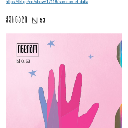
https://tkt.ge/en/show/17118/samson-et-dalila
ᲟᲣᲠᲜᲐᲚᲘ
53