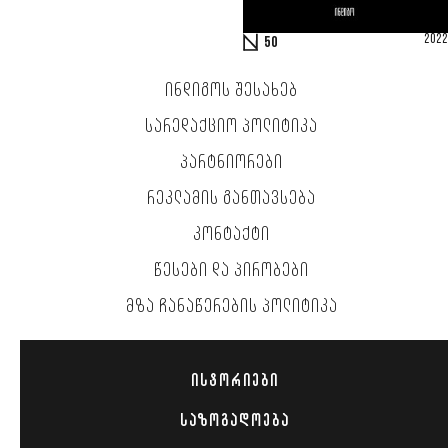
2022
50
ᲘᲜᲓᲘᲒᲝᲡ ᲨᲔᲡᲐᲮᲔᲑ
ᲡᲐᲠᲔᲓᲐᲥᲪᲘᲝ ᲞᲝᲚᲘᲢᲘᲙᲐ
ᲞᲐᲠᲢᲜᲘᲝᲠᲔᲑᲘ
ᲠᲔᲙᲚᲐᲛᲘᲡ ᲒᲐᲜᲗᲐᲕᲡᲔᲑᲐ
ᲙᲝᲜᲢᲐᲥᲢᲘ
ᲬᲔᲡᲔᲑᲘ ᲓᲐ ᲞᲘᲠᲝᲑᲔᲑᲘ
ᲛᲖᲐ ᲩᲐᲜᲐᲬᲔᲠᲔᲑᲘᲡ ᲞᲝᲚᲘᲢᲘᲙᲐ
ᲘᲡᲢᲝᲠᲘᲔᲑᲘ
ᲡᲐᲖᲝᲒᲐᲓᲝᲔᲑᲐ