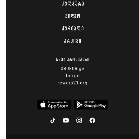
ᲙᲣᲚᲢᲣᲠᲐ
ᲕᲘᲓᲔᲝ
ᲟᲣᲠᲜᲐᲚᲘ
ᲐᲠᲥᲘᲕᲘ
ᲡᲮᲕᲐ ᲞᲠᲝᲔᲥᲢᲔᲑᲘ
080808.ge
toc.ge
rewars21.org