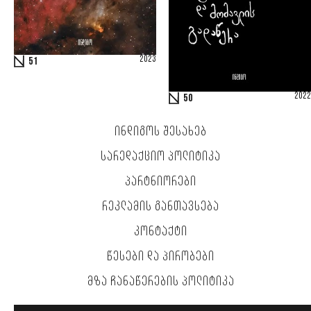
2023
51
2022
50
ᲘᲜᲓᲘᲒᲝᲡ ᲨᲔᲡᲐᲮᲔᲑ
ᲡᲐᲠᲔᲓᲐᲥᲪᲘᲝ ᲞᲝᲚᲘᲢᲘᲙᲐ
ᲞᲐᲠᲢᲜᲘᲝᲠᲔᲑᲘ
ᲠᲔᲙᲚᲐᲛᲘᲡ ᲒᲐᲜᲗᲐᲕᲡᲔᲑᲐ
ᲙᲝᲜᲢᲐᲥᲢᲘ
ᲬᲔᲡᲔᲑᲘ ᲓᲐ ᲞᲘᲠᲝᲑᲔᲑᲘ
ᲛᲖᲐ ᲩᲐᲜᲐᲬᲔᲠᲔᲑᲘᲡ ᲞᲝᲚᲘᲢᲘᲙᲐ