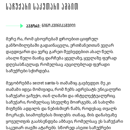
ᲡᲐᲩᲣᲥᲐᲠᲘ ᲡᲐᲙᲣᲗᲐᲠᲘ ᲐᲛᲑᲘᲗ
ᲐᲕᲢᲝᲠᲘ:
ᲜᲘᲜᲝ ᲙᲕᲘᲠᲘᲙᲐᲨᲕᲘᲚᲘ
მერე რა, რომ ცხოვრებამ დროებით ციფრულ
განზომილებაში გადაინაცვლა, ერთმანეთთან ვეღარ
დავდივართ და ვერც გარეთ შევხვდებით ახალ წელს.
ახალი წელი მაინც დარჩება ყველაზე, ყველაზე ფერად
დღესასწაულად, რომელსაც აუცილებლად ფერადი
საჩუქრები სჭირდება.
მეგობრებმა secret santa-ს თამაშიც გავბედეთ. მე კი
თამამი იდეა მომივიდა, რომ ჩემს ადრესატს უნიკალური
საჩუქარი ვაჩუქო, თან ლამაზი და ინტელექტუალურიც.
საჩუქარი, რომელსაც სხეულზე მოირგებს, ან სახლში
მიუჩენს ადგილს და ნებისმიერ წამს, როდესაც თვალს
მოკრავს, სიამოვნებას მიიღებს. თანაც, მის დანახვაზე
ყოველთვის გაახსენდება ამბავი, რომელსაც ეს საჩუქარი
საკუთარ თავში ატარებს. სწორედ ასეთი საჩუქრები