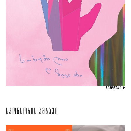
ᲒᲐᲛᲝᲬᲔᲠᲐ
ᲡᲞᲝᲜᲡᲝᲠᲘᲡ ᲐᲛᲑᲐᲕᲘ