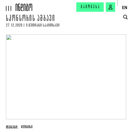
ᲒᲐᲛᲝᲬᲔᲠᲐ
EN
ᲡᲞᲝᲜᲡᲝᲠᲘᲡ ᲐᲛᲑᲐᲕᲘ
27.12.2020 | 5 ᲬᲣᲗᲘᲐᲜᲘ ᲡᲐᲙᲘᲗᲮᲐᲕᲘ
ᲗᲔᲒᲔᲑᲘ:
#ᲗᲘᲑᲘᲡᲘ