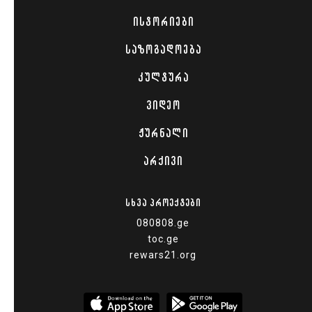
ᲘᲡᲢᲝᲠᲘᲔᲑᲘ
ᲡᲐᲖᲝᲒᲐᲓᲝᲔᲑᲐ
ᲙᲣᲚᲢᲣᲠᲐ
ᲕᲘᲓᲔᲝ
ᲟᲣᲠᲜᲐᲚᲘ
ᲐᲠᲥᲘᲕᲘ
ᲡᲮᲕᲐ ᲞᲠᲝᲔᲥᲢᲔᲑᲘ
080808.ge
toc.ge
rewars21.org