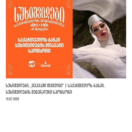
ᲡᲣᲮᲘᲨᲕᲘᲚᲔᲑᲘ, „ᲪᲔᲙᲕᲐᲨᲘ ᲗᲥᲛᲣᲚᲜᲘ“ | ᲡᲐᲥᲐᲠᲗᲕᲔᲚᲝᲡ ᲑᲐᲜᲙᲘ,
ᲡᲣᲮᲘᲨᲕᲘᲚᲔᲑᲘᲡ ᲒᲔᲜᲔᲠᲐᲚᲣᲠᲘ ᲡᲞᲝᲜᲡᲝᲠᲘ
15.07.2026