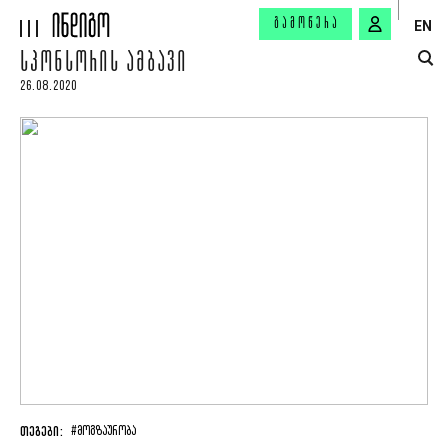
ᲒᲐᲛᲝᲬᲔᲠᲐ
EN
ᲡᲞᲝᲜᲡᲝᲠᲘᲡ ᲐᲛᲑᲐᲕᲘ
26.08.2020
ᲗᲔᲒᲔᲑᲘ:
#ᲛᲝᲒᲖᲐᲣᲠᲝᲑᲐ