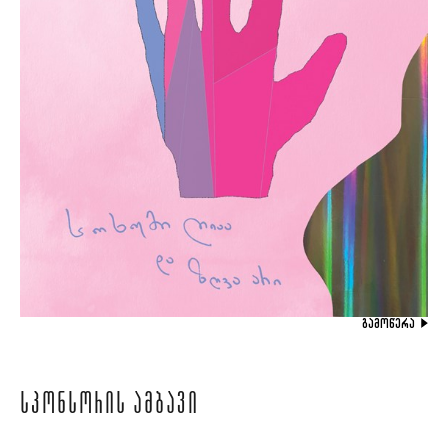
ᲒᲐᲛᲝᲬᲔᲠᲐ
ᲡᲞᲝᲜᲡᲝᲠᲘᲡ ᲐᲛᲑᲐᲕᲘ