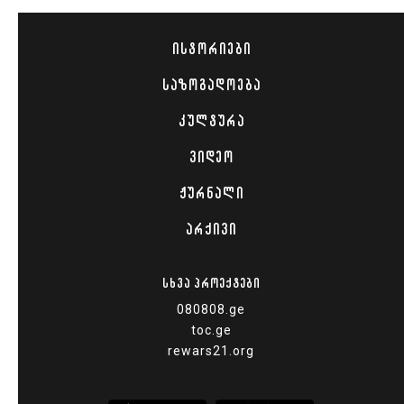
ᲘᲡᲢᲝᲠᲘᲔᲑᲘ
ᲡᲐᲖᲝᲒᲐᲓᲝᲔᲑᲐ
ᲙᲣᲚᲢᲣᲠᲐ
ᲕᲘᲓᲔᲝ
ᲟᲣᲠᲜᲐᲚᲘ
ᲐᲠᲥᲘᲕᲘ
ᲡᲮᲕᲐ ᲞᲠᲝᲔᲥᲢᲔᲑᲘ
080808.ge
toc.ge
rewars21.org