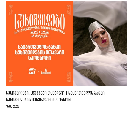
ᲡᲣᲮᲘᲨᲕᲘᲚᲔᲑᲘ, „ᲪᲔᲙᲕᲐᲨᲘ ᲗᲥᲛᲣᲚᲜᲘ“ | ᲡᲐᲥᲐᲠᲗᲕᲔᲚᲝᲡ ᲑᲐᲜᲙᲘ,
ᲡᲣᲮᲘᲨᲕᲘᲚᲔᲑᲘᲡ ᲒᲔᲜᲔᲠᲐᲚᲣᲠᲘ ᲡᲞᲝᲜᲡᲝᲠᲘ
15.07.2026