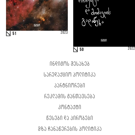
2023
51
2022
50
ᲘᲜᲓᲘᲒᲝᲡ ᲨᲔᲡᲐᲮᲔᲑ
ᲡᲐᲠᲔᲓᲐᲥᲪᲘᲝ ᲞᲝᲚᲘᲢᲘᲙᲐ
ᲞᲐᲠᲢᲜᲘᲝᲠᲔᲑᲘ
ᲠᲔᲙᲚᲐᲛᲘᲡ ᲒᲐᲜᲗᲐᲕᲡᲔᲑᲐ
ᲙᲝᲜᲢᲐᲥᲢᲘ
ᲬᲔᲡᲔᲑᲘ ᲓᲐ ᲞᲘᲠᲝᲑᲔᲑᲘ
ᲛᲖᲐ ᲩᲐᲜᲐᲬᲔᲠᲔᲑᲘᲡ ᲞᲝᲚᲘᲢᲘᲙᲐ