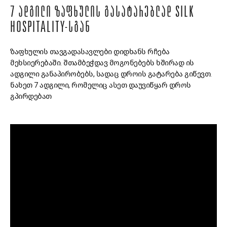
7 ᲐᲓᲒᲘᲚᲘ ᲖᲐᲤᲮᲣᲚᲘᲡ ᲒᲐᲡᲐᲢᲐᲠᲔᲑᲚᲐᲓ SILK
HOSPITALITY-ᲡᲒᲐᲜ
ზაფხულის თავგადასავლები დიდხანს რჩება
მეხსიერებაში. შთამბეჭდავ მოგონებებს ხშირად ის
ადგილი განაპირობებს, სადაც დროის გატარება გიწევთ.
ნახეთ 7 ადგილი, რომელიც ასეთ დაუვიწყარ დროს
გპირდებათ