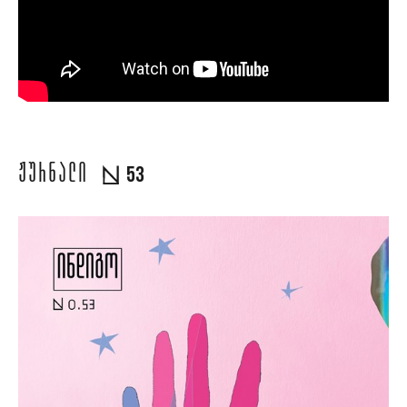
ᲟᲣᲠᲜᲐᲚᲘ
53