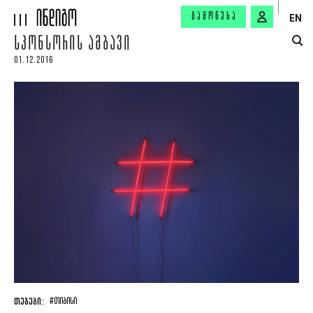
ᲒᲐᲛᲝᲬᲔᲠᲐ
EN
ᲡᲞᲝᲜᲡᲝᲠᲘᲡ ᲐᲛᲑᲐᲕᲘ
01.12.2016
ᲗᲔᲒᲔᲑᲘ:
#ᲗᲘᲑᲘᲡᲘ