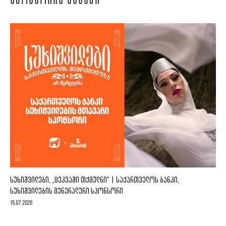
ᲡᲞᲝᲜᲡᲝᲠᲘᲡ ᲐᲛᲑᲐᲕᲘ
ᲡᲣᲮᲘᲨᲕᲘᲚᲔᲑᲘ, „ᲪᲔᲙᲕᲐᲨᲘ ᲗᲥᲛᲣᲚᲜᲘ“ | ᲡᲐᲥᲐᲠᲗᲕᲔᲚᲝᲡ ᲑᲐᲜᲙᲘ,
ᲡᲣᲮᲘᲨᲕᲘᲚᲔᲑᲘᲡ ᲒᲔᲜᲔᲠᲐᲚᲣᲠᲘ ᲡᲞᲝᲜᲡᲝᲠᲘ
15.07.2026