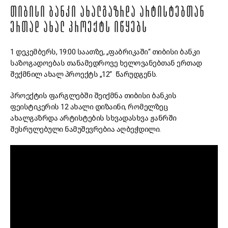
ᲗᲘᲑᲘᲡᲘ ᲑᲐᲜᲙᲘ ᲐᲮᲐᲚᲒᲐᲖᲠᲓᲐ ᲐᲠᲢᲘᲡᲢᲔᲑᲗᲐᲜ
ᲔᲠᲗᲐᲓ ᲐᲮᲐᲚ ᲞᲠᲝᲔᲥᲢᲡ ᲘᲬᲧᲔᲑᲡ
1 დეკემბერს, 19:00 საათზე, „ფაბრიკაში“ თიბისი ბანკი
საზოგადოებას თანამედროვე ხელოვანებთან ერთად
შექმნილ ახალ პროექტს „12“ წარუდგენს.
პროექტის ფარგლებში შეიქმნა თიბისი ბანკის
ფეისტიკერის 12 ახალი დიზაინი, რომელზეც
ახალგაზრდა არტისტების სხვადასხვა ჟანრში
შესრულებული ნამუშევრებია აღბეჭდილი.