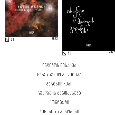
2023
51
2022
50
ᲘᲜᲓᲘᲒᲝᲡ ᲨᲔᲡᲐᲮᲔᲑ
ᲡᲐᲠᲔᲓᲐᲥᲪᲘᲝ ᲞᲝᲚᲘᲢᲘᲙᲐ
ᲞᲐᲠᲢᲜᲘᲝᲠᲔᲑᲘ
ᲠᲔᲙᲚᲐᲛᲘᲡ ᲒᲐᲜᲗᲐᲕᲡᲔᲑᲐ
ᲙᲝᲜᲢᲐᲥᲢᲘ
ᲬᲔᲡᲔᲑᲘ ᲓᲐ ᲞᲘᲠᲝᲑᲔᲑᲘ