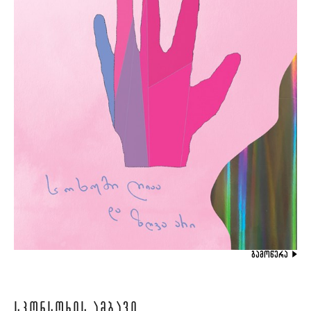
ᲒᲐᲛᲝᲬᲔᲠᲐ