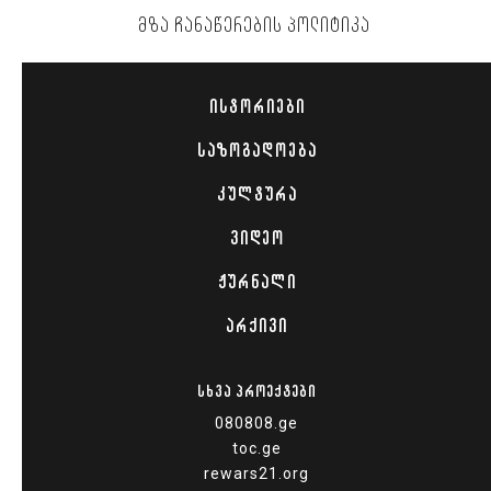
ᲛᲖᲐ ᲩᲐᲜᲐᲬᲔᲠᲔᲑᲘᲡ ᲞᲝᲚᲘᲢᲘᲙᲐ
ᲘᲡᲢᲝᲠᲘᲔᲑᲘ
ᲡᲐᲖᲝᲒᲐᲓᲝᲔᲑᲐ
ᲙᲣᲚᲢᲣᲠᲐ
ᲕᲘᲓᲔᲝ
ᲟᲣᲠᲜᲐᲚᲘ
ᲐᲠᲥᲘᲕᲘ
ᲡᲮᲕᲐ ᲞᲠᲝᲔᲥᲢᲔᲑᲘ
080808.ge
toc.ge
rewars21.org