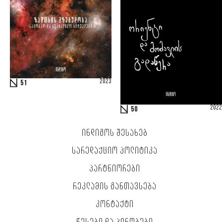
2023
51
2022
50
ᲘᲜᲓᲘᲒᲝᲡ ᲨᲔᲡᲐᲮᲔᲑ
ᲡᲐᲠᲔᲓᲐᲥᲪᲘᲝ ᲞᲝᲚᲘᲢᲘᲙᲐ
ᲞᲐᲠᲢᲜᲘᲝᲠᲔᲑᲘ
ᲠᲔᲙᲚᲐᲛᲘᲡ ᲒᲐᲜᲗᲐᲕᲡᲔᲑᲐ
ᲙᲝᲜᲢᲐᲥᲢᲘ