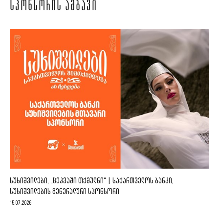
ᲡᲞᲝᲜᲡᲝᲠᲘᲡ ᲐᲛᲑᲐᲕᲘ
ᲡᲣᲮᲘᲨᲕᲘᲚᲔᲑᲘ, „ᲪᲔᲙᲕᲐᲨᲘ ᲗᲥᲛᲣᲚᲜᲘ“ | ᲡᲐᲥᲐᲠᲗᲕᲔᲚᲝᲡ ᲑᲐᲜᲙᲘ,
ᲡᲣᲮᲘᲨᲕᲘᲚᲔᲑᲘᲡ ᲒᲔᲜᲔᲠᲐᲚᲣᲠᲘ ᲡᲞᲝᲜᲡᲝᲠᲘ
15.07.2026