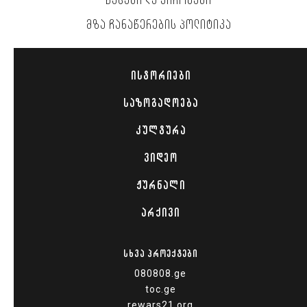
ᲬᲔᲡᲔᲑᲘ ᲓᲐ ᲞᲘᲠᲝᲑᲔᲑᲘ
ᲛᲖᲐ ᲩᲐᲜᲐᲬᲔᲠᲔᲑᲘᲡ ᲞᲝᲚᲘᲢᲘᲙᲐ
ᲘᲡᲢᲝᲠᲘᲔᲑᲘ
ᲡᲐᲖᲝᲒᲐᲓᲝᲔᲑᲐ
ᲙᲣᲚᲢᲣᲠᲐ
ᲕᲘᲓᲔᲝ
ᲟᲣᲠᲜᲐᲚᲘ
ᲐᲠᲥᲘᲕᲘ
ᲡᲮᲕᲐ ᲞᲠᲝᲔᲥᲢᲔᲑᲘ
080808.ge
toc.ge
rewars21.org