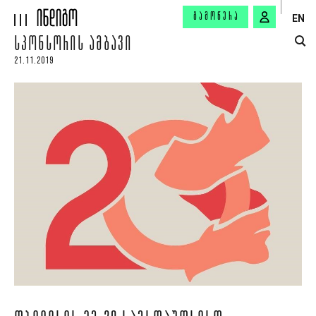
ᲒᲐᲛᲝᲬᲔᲠᲐ
EN
ᲡᲞᲝᲜᲡᲝᲠᲘᲡ ᲐᲛᲑᲐᲕᲘ
21.11.2019