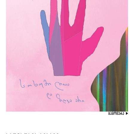
ᲒᲐᲛᲝᲬᲔᲠᲐ