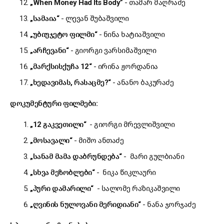
„When Money Had Its Body”
- თამარ მაღრაძე
„
სამაია
“
- ლევან შუბაშვილი
„
უბიუჯეტო
ფილმი
“
- ნინა ხატიაშვილი
„
არჩევანი
“
- გიორგი ვარსიმაშვილი
„
მარქსის
ქუჩა
12“
- ირინა ჟორდანია
„
ხედავ
იმას
,
რასაც
მე
?“
- ანანო ბაკურაძე
დოკუმენტური
ფილმები
:
„12
გაკვეთილი
“
- გიორგი მრევლიშვილი
„
მოსავალი
“
- მიშო ანთაძე
„
სანამ
მამა
დაბრუნდება
“
- მარი გულბიანი
„
სხვა
მეზობლები
“
- ნიკა წიკლაური
„
პური
და
მარილი
“
- სალომე რაზიკაშვილი
„
ღვინის
ნულოვანი
მერიდიანი
“
- ნანა ჯორჯაძე