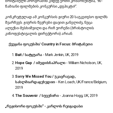
ბრიტანული პროგრამის კიდევ ერთი კომპონენტია, 90-
წამიანი ფილმების კონკურსი „დეპიკტი!“.
კონკრეტულად ამ კონკურსის ჟიური 20 საუკეთესო ფილმს
შეარჩევს. ჟიურის წევრები დავით ჯანელიძე, ნუცა
ალექსი-მესხიშვილი და რიჩ უორენი (ბრისტოლის
კინოფესტივალის დირექტორი) არიან.
ქვეყანა
ფოკუსში
/ Country in Focus:
ბრიტანეთი
Bait /
სატყუარა
- Mark Jenkin, UK, 2019
Hope Gap /
იმედის
ნაპრალი
- William Nicholson, UK,
2019
Sorry We Missed You /
უკაცრავად
,
სახლში
არ
დაგვხვდით
- Ken Loach, UK/France/Belgium,
2019
The Souvenir /
სუვენირი
- Joanna Hogg, UK, 2019
„
რეჟისორი
ფოკუსში
“ -
კარლოს
რეიგადასი