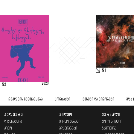
51
2023
52
ᲠᲔᲙᲚᲐᲛᲘᲡ ᲒᲐᲜᲗᲐᲕᲡᲔᲑᲐ
ᲙᲝᲜᲢᲐᲥᲢᲘ
ᲬᲔᲡᲔᲑᲘ ᲓᲐ ᲞᲘᲠᲝᲑᲔᲑᲘ
ᲛᲖᲐ 
ᲙᲣᲚᲢᲣᲠᲐ
ᲕᲘᲓᲔᲝ
ᲟᲣᲠᲜᲐᲚᲘ
ᲚᲘᲢᲔᲠᲐᲢᲣᲠᲐ
ᲕᲘᲓᲔᲝ ᲐᲛᲑᲐᲕᲘ
ᲑᲝᲚᲝ ᲜᲝᲛᲔᲠᲘ
ᲙᲘᲜᲝ
ᲐᲓᲐᲛᲘᲐᲜᲔᲑᲘ
ᲒᲐᲛᲝᲬᲔᲠᲐ