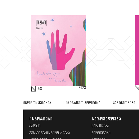
2023
53
ᲘᲜᲓᲘᲒᲝᲡ ᲨᲔᲡᲐᲮᲔᲑ
ᲡᲐᲠᲔᲓᲐᲥᲪᲘᲝ ᲞᲝᲚᲘᲢᲘᲙᲐ
ᲞᲐᲠᲢᲜᲘᲝᲠᲔᲑᲘ
ᲘᲡᲢᲝᲠᲘᲔᲑᲘ
ᲡᲐᲖᲝᲒᲐᲓᲝᲔᲑᲐ
ᲥᲐᲚᲐᲥᲘ
ᲒᲐᲜᲐᲗᲚᲔᲑᲐ
ᲛᲔᲮᲡᲘᲔᲠᲔᲑᲘᲡ ᲒᲐᲪᲝᲪᲮᲚᲔᲑᲐ
ᲛᲔᲪᲜᲘᲔᲠᲔᲑᲐ