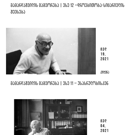
ᲛᲐᲛᲐᲠᲓᲐᲨᲕᲘᲚᲘᲡ ᲒᲐᲛᲔᲝᲠᲔᲑᲐ | ᲔᲡᲔ 12 –ᲓᲠᲝᲔᲑᲘᲗᲝᲑᲐ-ᲡᲘᲪᲐᲠᲘᲔᲚᲘᲡ
ᲨᲔᲕᲡᲔᲑᲐ
ᲘᲕᲚ
19,
2021
ᲙᲣᲚᲢᲣᲠᲐ
ᲛᲐᲛᲐᲠᲓᲐᲨᲕᲘᲚᲘᲡ ᲒᲐᲛᲔᲝᲠᲔᲑᲐ | ᲔᲡᲔ 11 – ᲣᲡᲐᲡᲠᲣᲚᲝᲑᲘᲡᲙᲔᲜ
ᲘᲕᲚ
04,
2021