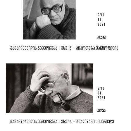
ᲜᲝᲔ
17,
2021
ᲙᲣᲚᲢᲣᲠᲐ
ᲛᲐᲛᲐᲠᲓᲐᲨᲕᲘᲚᲘᲡ ᲒᲐᲛᲔᲝᲠᲔᲑᲐ | ᲔᲡᲔ 15 – ᲰᲘᲞᲝᲗᲔᲖᲐ ᲣᲐᲠᲧᲝᲤᲘᲚᲘᲐ
ᲜᲝᲔ
01,
2021
ᲙᲣᲚᲢᲣᲠᲐ
ᲛᲐᲛᲐᲠᲓᲐᲨᲕᲘᲚᲘᲡ ᲒᲐᲛᲔᲝᲠᲔᲑᲐ | ᲔᲡᲔ 14 – ᲨᲣᲐᲚᲔᲓᲣᲠᲘ ᲡᲘᲪᲐᲠᲘᲔᲚᲔ