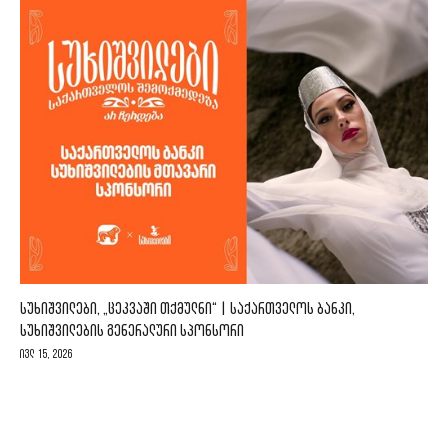
ᲡᲣᲮᲘᲨᲕᲘᲚᲔᲑᲘ, „ᲪᲔᲙᲕᲐᲨᲘ ᲗᲥᲛᲣᲚᲜᲘ“ | ᲡᲐᲥᲐᲠᲗᲕᲔᲚᲝᲡ ᲑᲐᲜᲙᲘ,
ᲡᲣᲮᲘᲨᲕᲘᲚᲔᲑᲘᲡ ᲒᲔᲜᲔᲠᲐᲚᲣᲠᲘ ᲡᲞᲝᲜᲡᲝᲠᲘ
ივლ 15, 2026