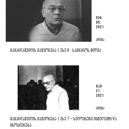
ᲘᲕᲜ
05,
2021
ᲙᲣᲚᲢᲣᲠᲐ
ᲛᲐᲛᲐᲠᲓᲐᲨᲕᲘᲚᲘᲡ ᲒᲐᲛᲔᲝᲠᲔᲑᲐ | ᲔᲡᲔ 8 - ᲡᲐᲛᲧᲐᲠᲝᲡ ᲛᲘᲦᲛᲐ
ᲛᲐᲘ
21,
2021
ᲙᲣᲚᲢᲣᲠᲐ
ᲛᲐᲛᲐᲠᲓᲐᲨᲕᲘᲚᲘᲡ ᲒᲐᲛᲔᲝᲠᲔᲑᲐ | ᲔᲡᲔ 7 – ᲮᲔᲚᲝᲕᲜᲣᲠᲘ ᲘᲜᲢᲔᲚᲔᲥᲢᲘ ᲓᲐ
ᲪᲜᲝᲑᲘᲔᲠᲔᲑᲐ