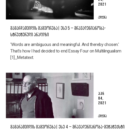
2021
ᲙᲣᲚᲢᲣᲠᲐ
ᲛᲐᲛᲐᲠᲓᲐᲨᲕᲘᲚᲘᲡ ᲒᲐᲛᲔᲝᲠᲔᲑᲐ| ᲔᲡᲔ 5 – ᲛᲠᲐᲕᲐᲚᲔᲜᲘᲐᲜᲝᲑᲐ-
ᲡᲢᲠᲣᲥᲢᲣᲠᲣᲚᲘ ᲐᲜᲐᲚᲘᲖᲘ
'Words are ambiguous and meaningful. And thereby chosen.'
That's how I had decided to end Essay Four on Multilingualism
[1]_Metatext.
ᲐᲞᲠ
04,
2021
ᲙᲣᲚᲢᲣᲠᲐ
ᲛᲐᲛᲐᲠᲐᲨᲕᲘᲚᲘᲡ ᲒᲐᲛᲔᲝᲠᲔᲑᲐ| ᲔᲡᲔ 4 – ᲛᲠᲐᲕᲐᲚᲔᲜᲘᲐᲜᲝᲑᲐ-ᲛᲔᲢᲐᲢᲔᲥᲡᲢᲘ