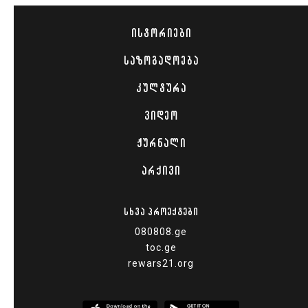
ᲘᲡᲢᲝᲠᲘᲔᲑᲘ
ᲡᲐᲖᲝᲒᲐᲓᲝᲔᲑᲐ
ᲙᲣᲚᲢᲣᲠᲐ
ᲕᲘᲓᲔᲝ
ᲟᲣᲠᲜᲐᲚᲘ
ᲐᲠᲥᲘᲕᲘ
ᲡᲮᲕᲐ ᲞᲠᲝᲔᲥᲢᲔᲑᲘ
080808.ge
toc.ge
rewars21.org