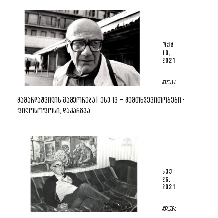
ᲝᲥᲢ
10,
2021
ᲙᲣᲚᲢᲣᲠᲐ
ᲛᲐᲛᲐᲠᲓᲐᲨᲕᲘᲚᲘᲡ ᲒᲐᲛᲔᲝᲠᲔᲑᲐ| ᲔᲡᲔ 13 – ᲨᲔᲛᲗᲮᲕᲔᲕᲘᲗᲝᲑᲔᲑᲘ -
ᲤᲘᲚᲝᲡᲝᲤᲝᲡᲘ, ᲓᲐᲙᲐᲠᲒᲕᲐ
ᲡᲔᲥ
26,
2021
ᲙᲣᲚᲢᲣᲠᲐ