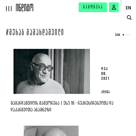
ᲒᲐᲛᲝᲬᲔᲠᲐ
EN
#ᲛᲔᲠᲐᲑ ᲛᲐᲛᲐᲠᲓᲐᲨᲕᲘᲚᲘ
ᲣᲙᲐᲜ
ᲓᲔᲙ
08,
2021
ᲙᲣᲚᲢᲣᲠᲐ
ᲛᲐᲛᲐᲠᲓᲐᲨᲕᲘᲚᲘᲡ ᲒᲐᲛᲔᲝᲠᲔᲑᲐ | ᲔᲡᲔ 16 - ᲠᲔᲞᲠᲔᲡᲘᲠᲔᲑᲣᲚᲗᲐ ᲓᲐ
ᲓᲐᲙᲐᲠᲒᲣᲚᲗᲐ ᲐᲜᲐᲛᲜᲔᲖᲘ