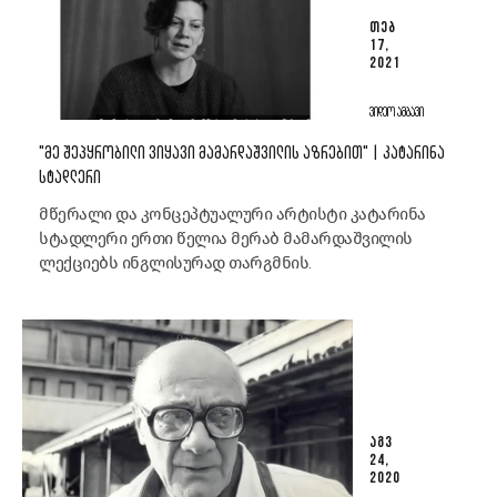
ᲗᲔᲑ
17,
2021
ᲕᲘᲓᲔᲝ ᲐᲛᲑᲐᲕᲘ
"ᲛᲔ ᲨᲔᲞᲧᲠᲝᲑᲘᲚᲘ ᲕᲘᲧᲐᲕᲘ ᲛᲐᲛᲐᲠᲓᲐᲨᲕᲘᲚᲘᲡ ᲐᲖᲠᲔᲑᲘᲗ" | ᲙᲐᲢᲐᲠᲘᲜᲐ
ᲡᲢᲐᲓᲚᲔᲠᲘ
მწერალი და კონცეპტუალური არტისტი კატარინა
სტადლერი ერთი წელია მერაბ მამარდაშვილის
ლექციებს ინგლისურად თარგმნის.
ᲐᲒᲕ
24,
2020