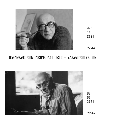
ᲛᲐᲠ
19,
2021
ᲙᲣᲚᲢᲣᲠᲐ
ᲛᲐᲛᲐᲠᲓᲐᲨᲕᲘᲚᲘᲡ ᲒᲐᲛᲔᲝᲠᲔᲑᲐ | ᲔᲡᲔ 3 – (ᲓᲐᲙᲐᲠᲒᲣᲚᲘ) ᲓᲠᲝᲘᲡ
ᲛᲐᲠ
05,
2021
ᲙᲣᲚᲢᲣᲠᲐ