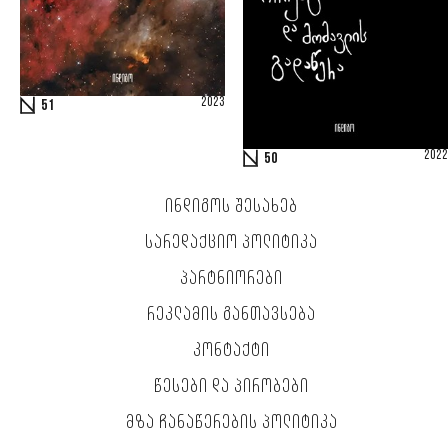
2023
51
2022
50
ᲘᲜᲓᲘᲒᲝᲡ ᲨᲔᲡᲐᲮᲔᲑ
ᲡᲐᲠᲔᲓᲐᲥᲪᲘᲝ ᲞᲝᲚᲘᲢᲘᲙᲐ
ᲞᲐᲠᲢᲜᲘᲝᲠᲔᲑᲘ
ᲠᲔᲙᲚᲐᲛᲘᲡ ᲒᲐᲜᲗᲐᲕᲡᲔᲑᲐ
ᲙᲝᲜᲢᲐᲥᲢᲘ
ᲬᲔᲡᲔᲑᲘ ᲓᲐ ᲞᲘᲠᲝᲑᲔᲑᲘ
ᲛᲖᲐ ᲩᲐᲜᲐᲬᲔᲠᲔᲑᲘᲡ ᲞᲝᲚᲘᲢᲘᲙᲐ