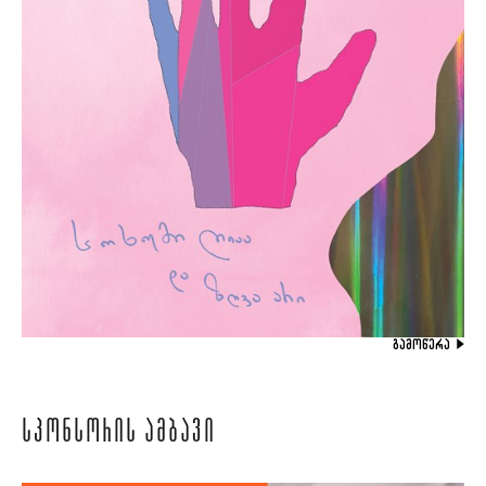
ᲒᲐᲛᲝᲬᲔᲠᲐ
ᲡᲞᲝᲜᲡᲝᲠᲘᲡ ᲐᲛᲑᲐᲕᲘ