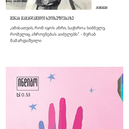
ᲐᲓᲐᲛᲘᲐᲜᲔᲑᲘ
ᲛᲔᲠᲐᲑ ᲛᲐᲛᲐᲠᲓᲐᲨᲕᲘᲚᲘ ᲮᲔᲚᲘᲡᲣᲤᲚᲔᲑᲐᲖᲔ
„იმისათვის, რომ იყოს აზრი, საჭიროა სიბნელე,
რომელიც აზროვნებას აიძულებს“. - მერაბ
მამარდაშვილი