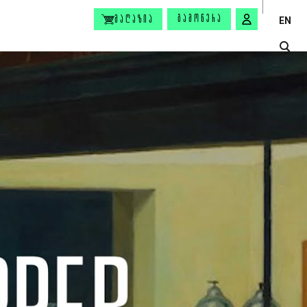
ᲒᲐᲛᲝᲬᲔᲠᲐ
ᲛᲐᲦᲐᲖᲘᲐ
EN