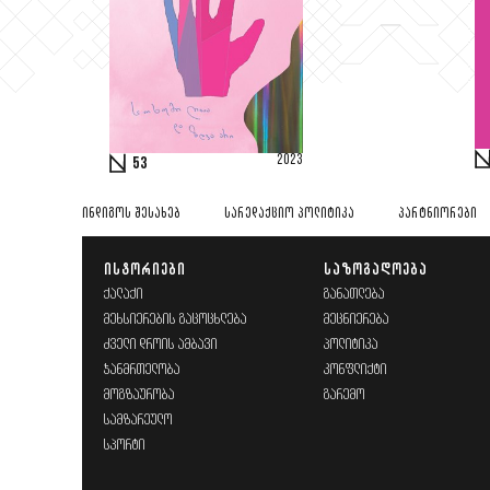
2023
53
ᲘᲜᲓᲘᲒᲝᲡ ᲨᲔᲡᲐᲮᲔᲑ
ᲡᲐᲠᲔᲓᲐᲥᲪᲘᲝ ᲞᲝᲚᲘᲢᲘᲙᲐ
ᲞᲐᲠᲢᲜᲘᲝᲠᲔᲑᲘ
ᲘᲡᲢᲝᲠᲘᲔᲑᲘ
ᲡᲐᲖᲝᲒᲐᲓᲝᲔᲑᲐ
ᲥᲐᲚᲐᲥᲘ
ᲒᲐᲜᲐᲗᲚᲔᲑᲐ
ᲛᲔᲮᲡᲘᲔᲠᲔᲑᲘᲡ ᲒᲐᲪᲝᲪᲮᲚᲔᲑᲐ
ᲛᲔᲪᲜᲘᲔᲠᲔᲑᲐ
ᲫᲕᲔᲚᲘ ᲓᲠᲝᲘᲡ ᲐᲛᲑᲐᲕᲘ
ᲞᲝᲚᲘᲢᲘᲙᲐ
ᲯᲐᲜᲛᲠᲗᲔᲚᲝᲑᲐ
ᲙᲝᲜᲤᲚᲘᲥᲢᲘ
ᲛᲝᲒᲖᲐᲣᲠᲝᲑᲐ
ᲒᲐᲠᲔᲛᲝ
ᲡᲐᲛᲖᲐᲠᲔᲣᲚᲝ
ᲡᲞᲝᲠᲢᲘ