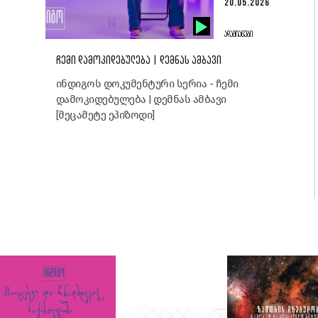
20.05.2026
ᲐᲓᲐᲛᲘᲐᲜᲔᲑᲘ
ᲩᲔᲛᲘ ᲓᲐᲛᲝᲙᲘᲓᲔᲑᲣᲚᲔᲑᲐ | ᲓᲔᲛᲜᲐᲡ ᲐᲛᲑᲐᲕᲘ
ინდიგოს დოკუმენტური სერია - ჩემი
დამოკიდებულება | დემნას ამბავი
[მეცამეტე ეპიზოდი]