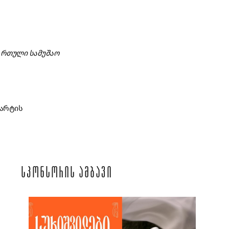
ნ რთული სამუშაო
 არტის
ᲡᲞᲝᲜᲡᲝᲠᲘᲡ ᲐᲛᲑᲐᲕᲘ