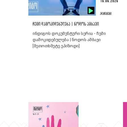
16.06.2026
ᲐᲓᲐᲛᲘᲐᲜᲔᲑᲘ
ᲩᲔᲛᲘ ᲓᲐᲛᲝᲙᲘᲓᲔᲑᲣᲚᲔᲑᲐ | ᲜᲝᲓᲝᲡ ᲐᲛᲑᲐᲕᲘ
ინდიგოს დოკუმენტური სერია - ჩემი
დამოკიდებულება | ნოდოს ამბავი
[მეთოთხმეტე ეპიზოდი]