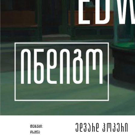
ᲔᲓᲕᲐᲠᲓ ᲰᲝᲞᲔᲠᲘ
ᲗᲔᲒᲔᲑᲘ:
#ᲮᲐᲢᲕᲐ