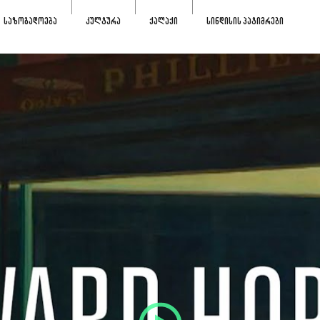
ᲡᲐᲖᲝᲒᲐᲓᲝᲔᲑᲐ
ᲙᲣᲚᲢᲣᲠᲐ
ᲥᲐᲚᲐᲥᲘ
ᲡᲘᲜᲓᲘᲡᲘᲡ ᲞᲐᲢᲘᲛᲠᲔᲑᲘ