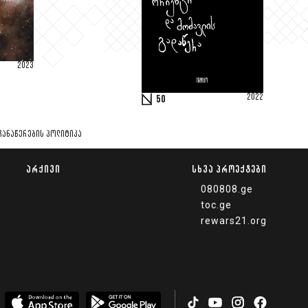
2023
2022
50
ᲩᲐᲜᲐᲬᲔᲠᲔᲑᲘᲡ ᲞᲝᲚᲘᲢᲘᲙᲐ
ᲐᲠᲥᲘᲕᲘ
ᲡᲮᲕᲐ ᲞᲠᲝᲔᲥᲢᲔᲑᲘ
080808.ge
toc.ge
rewars21.org