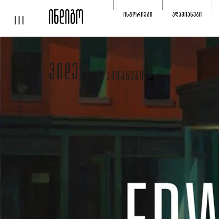
ᲘᲡᲢᲝᲠᲘᲔᲑᲘ
ᲐᲓᲐᲛᲘᲐᲜᲔᲑᲘ
ᲐᲮᲐᲚᲘ ᲓᲠᲝ, ᲘᲓᲔᲔᲑᲘ, ᲐᲓᲐᲛᲘᲐᲜᲔᲑᲘ.
ᲕᲘᲓᲔᲝ
ᲐᲓᲐᲛᲘᲐᲜᲔᲑᲘ