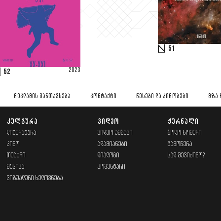
51
2023
52
ᲠᲔᲙᲚᲐᲛᲘᲡ ᲒᲐᲜᲗᲐᲕᲡᲔᲑᲐ
ᲙᲝᲜᲢᲐᲥᲢᲘ
ᲬᲔᲡᲔᲑᲘ ᲓᲐ ᲞᲘᲠᲝᲑᲔᲑᲘ
ᲛᲖᲐ 
ᲙᲣᲚᲢᲣᲠᲐ
ᲕᲘᲓᲔᲝ
ᲟᲣᲠᲜᲐᲚᲘ
ᲚᲘᲢᲔᲠᲐᲢᲣᲠᲐ
ᲕᲘᲓᲔᲝ ᲐᲛᲑᲐᲕᲘ
ᲑᲝᲚᲝ ᲜᲝᲛᲔᲠᲘ
ᲙᲘᲜᲝ
ᲐᲓᲐᲛᲘᲐᲜᲔᲑᲘ
ᲒᲐᲛᲝᲬᲔᲠᲐ
ᲗᲔᲐᲢᲠᲘ
ᲓᲘᲐᲚᲝᲒᲘ
ᲡᲐᲓ ᲨᲔᲕᲘᲫᲘᲜᲝ?
ᲛᲣᲡᲘᲙᲐ
ᲙᲝᲛᲔᲜᲢᲐᲠᲘ
ᲕᲘᲖᲣᲐᲚᲣᲠᲘ ᲮᲔᲚᲝᲕᲜᲔᲑᲐ