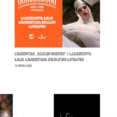
ᲡᲣᲮᲘᲨᲕᲘᲚᲔᲑᲘ, „ᲪᲔᲙᲕᲐᲨᲘ ᲗᲥᲛᲣᲚᲜᲘ“ | ᲡᲐᲥᲐᲠᲗᲕᲔᲚᲝᲡ
ᲑᲐᲜᲙᲘ, ᲡᲣᲮᲘᲨᲕᲘᲚᲔᲑᲘᲡ ᲒᲔᲜᲔᲠᲐᲚᲣᲠᲘ ᲡᲞᲝᲜᲡᲝᲠᲘ
15 ივლისი 2026