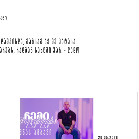
ᲘᲐᲜᲘ
 ᲓᲐᲛᲞᲘᲠᲓᲐ, ᲛᲐᲒᲠᲐᲛ ᲐᲥ ᲛᲔ ᲞᲐᲢᲐᲠᲐ
ᲐᲠᲔᲑᲡ, ᲠᲐᲓᲒᲐᲜ ᲡᲐᲮᲚᲨᲘ ᲕᲐᲠ. - ᲚᲐᲓᲝ
20.05.2026