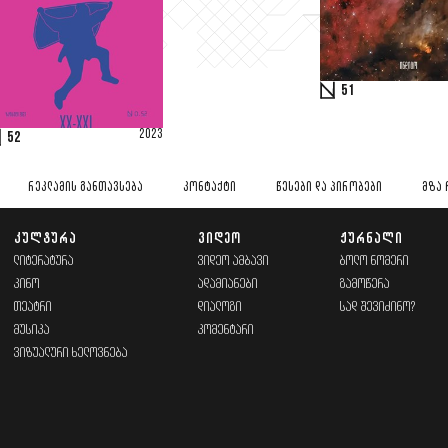
51
2023
52
ᲠᲔᲙᲚᲐᲛᲘᲡ ᲒᲐᲜᲗᲐᲕᲡᲔᲑᲐ
ᲙᲝᲜᲢᲐᲥᲢᲘ
ᲬᲔᲡᲔᲑᲘ ᲓᲐ ᲞᲘᲠᲝᲑᲔᲑᲘ
ᲛᲖᲐ 
ᲙᲣᲚᲢᲣᲠᲐ
ᲕᲘᲓᲔᲝ
ᲟᲣᲠᲜᲐᲚᲘ
ᲚᲘᲢᲔᲠᲐᲢᲣᲠᲐ
ᲕᲘᲓᲔᲝ ᲐᲛᲑᲐᲕᲘ
ᲑᲝᲚᲝ ᲜᲝᲛᲔᲠᲘ
ᲙᲘᲜᲝ
ᲐᲓᲐᲛᲘᲐᲜᲔᲑᲘ
ᲒᲐᲛᲝᲬᲔᲠᲐ
ᲗᲔᲐᲢᲠᲘ
ᲓᲘᲐᲚᲝᲒᲘ
ᲡᲐᲓ ᲨᲔᲕᲘᲫᲘᲜᲝ?
ᲛᲣᲡᲘᲙᲐ
ᲙᲝᲛᲔᲜᲢᲐᲠᲘ
ᲕᲘᲖᲣᲐᲚᲣᲠᲘ ᲮᲔᲚᲝᲕᲜᲔᲑᲐ