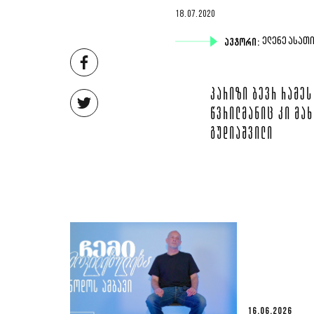
18.07.2020
ᲐᲕᲢᲝᲠᲘ:
ᲔᲚᲔᲜᲔ ᲐᲡᲐᲗ
ᲞᲐᲠᲘᲖᲘ ᲑᲔᲕᲠ ᲠᲐᲛᲔᲡ
ᲬᲕᲠᲘᲚᲛᲐᲜᲘᲪ ᲙᲘ ᲛᲐᲮ
ᲒᲣᲓᲘᲐᲨᲕᲘᲚᲘ
16.06.2026