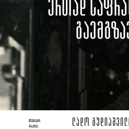
ᲚᲐᲓᲝ ᲒᲣᲓᲘᲐᲨᲕᲘᲚ
ᲗᲔᲒᲔᲑᲘ:
#ᲮᲐᲢᲕᲐ