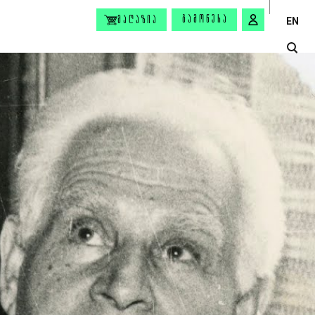
ᲒᲐᲛᲝᲬᲔᲠᲐ
ᲛᲐᲦᲐᲖᲘᲐ
EN