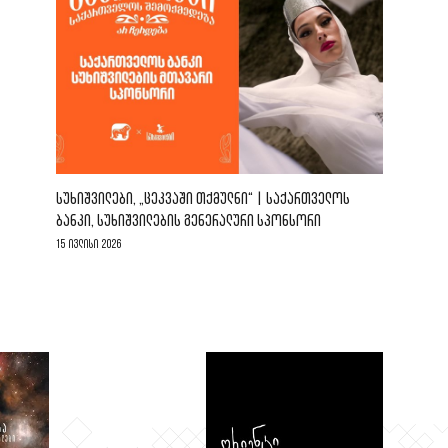
ᲡᲣᲮᲘᲨᲕᲘᲚᲔᲑᲘ, „ᲪᲔᲙᲕᲐᲨᲘ ᲗᲥᲛᲣᲚᲜᲘ“ | ᲡᲐᲥᲐᲠᲗᲕᲔᲚᲝᲡ
ᲑᲐᲜᲙᲘ, ᲡᲣᲮᲘᲨᲕᲘᲚᲔᲑᲘᲡ ᲒᲔᲜᲔᲠᲐᲚᲣᲠᲘ ᲡᲞᲝᲜᲡᲝᲠᲘ
15 ივლისი 2026