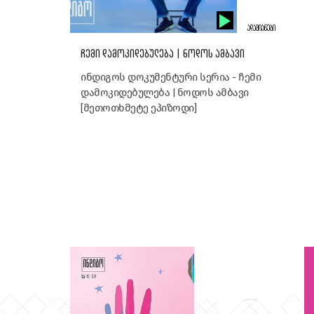
ᲐᲓᲐᲛᲘᲐᲜᲔᲑᲘ
ᲩᲔᲛᲘ ᲓᲐᲛᲝᲙᲘᲓᲔᲑᲣᲚᲔᲑᲐ | ᲜᲝᲓᲝᲡ ᲐᲛᲑᲐᲕᲘ
ინდიგოს დოკუმენტური სერია - ჩემი
დამოკიდებულება | ნოდოს ამბავი
[მეთოთხმეტე ეპიზოდი]