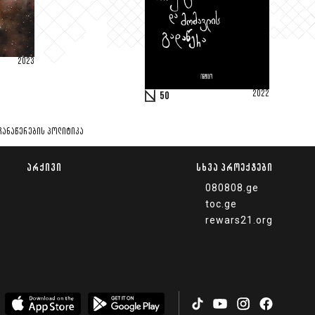
2023
2022
50
ᲩᲐᲜᲐᲬᲔᲠᲔᲑᲘᲡ ᲞᲝᲚᲘᲢᲘᲙᲐ
ᲐᲠᲥᲘᲕᲘ
ᲡᲮᲕᲐ ᲞᲠᲝᲔᲥᲢᲔᲑᲘ
080808.ge
toc.ge
rewars21.org