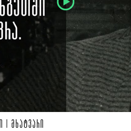
Ი | ᲛᲮᲐᲢᲕᲐᲠᲘ