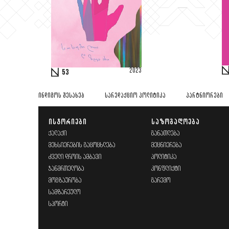
2023
53
ᲘᲜᲓᲘᲒᲝᲡ ᲨᲔᲡᲐᲮᲔᲑ
ᲡᲐᲠᲔᲓᲐᲥᲪᲘᲝ ᲞᲝᲚᲘᲢᲘᲙᲐ
ᲞᲐᲠᲢᲜᲘᲝᲠᲔᲑᲘ
ᲘᲡᲢᲝᲠᲘᲔᲑᲘ
ᲡᲐᲖᲝᲒᲐᲓᲝᲔᲑᲐ
ᲥᲐᲚᲐᲥᲘ
ᲒᲐᲜᲐᲗᲚᲔᲑᲐ
ᲛᲔᲮᲡᲘᲔᲠᲔᲑᲘᲡ ᲒᲐᲪᲝᲪᲮᲚᲔᲑᲐ
ᲛᲔᲪᲜᲘᲔᲠᲔᲑᲐ
ᲫᲕᲔᲚᲘ ᲓᲠᲝᲘᲡ ᲐᲛᲑᲐᲕᲘ
ᲞᲝᲚᲘᲢᲘᲙᲐ
ᲯᲐᲜᲛᲠᲗᲔᲚᲝᲑᲐ
ᲙᲝᲜᲤᲚᲘᲥᲢᲘ
ᲛᲝᲒᲖᲐᲣᲠᲝᲑᲐ
ᲒᲐᲠᲔᲛᲝ
ᲡᲐᲛᲖᲐᲠᲔᲣᲚᲝ
ᲡᲞᲝᲠᲢᲘ