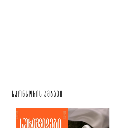
ᲡᲞᲝᲜᲡᲝᲠᲘᲡ ᲐᲛᲑᲐᲕᲘ