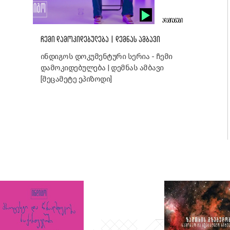
ᲐᲓᲐᲛᲘᲐᲜᲔᲑᲘ
ᲩᲔᲛᲘ ᲓᲐᲛᲝᲙᲘᲓᲔᲑᲣᲚᲔᲑᲐ | ᲓᲔᲛᲜᲐᲡ ᲐᲛᲑᲐᲕᲘ
ინდიგოს დოკუმენტური სერია - ჩემი
დამოკიდებულება | დემნას ამბავი
[მეცამეტე ეპიზოდი]