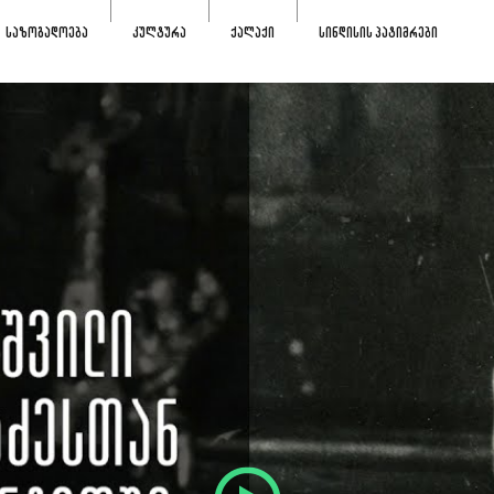
ᲡᲐᲖᲝᲒᲐᲓᲝᲔᲑᲐ
ᲙᲣᲚᲢᲣᲠᲐ
ᲥᲐᲚᲐᲥᲘ
ᲡᲘᲜᲓᲘᲡᲘᲡ ᲞᲐᲢᲘᲛᲠᲔᲑᲘ