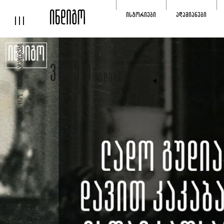
ᲘᲡᲢᲝᲠᲘᲔᲑᲘ
ᲐᲓᲐᲛᲘᲐᲜᲔᲑᲘ
ᲐᲮᲐᲚᲘ ᲓᲠᲝ, ᲘᲓᲔᲔᲑᲘ, ᲐᲓᲐᲛᲘᲐᲜᲔᲑᲘ.
ᲕᲘᲓᲔᲝ
ᲐᲓᲐᲛᲘᲐᲜᲔᲑᲘ