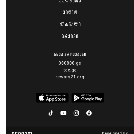
ᲙᲣᲚᲢᲣᲠᲐ
ᲕᲘᲓᲔᲝ
ᲟᲣᲠᲜᲐᲚᲘ
ᲐᲠᲥᲘᲕᲘ
ᲡᲮᲕᲐ ᲞᲠᲝᲔᲥᲢᲔᲑᲘ
080808.ge
toc.ge
rewars21.org
Developed By