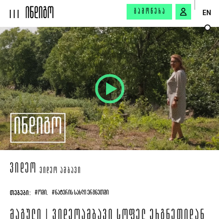
ᲒᲐᲛᲝᲬᲔᲠᲐ
EN
ᲕᲘᲓᲔᲝ
ᲕᲘᲓᲔᲝ ᲐᲛᲑᲐᲕᲘ
ᲗᲔᲒᲔᲑᲘ:
#ᲝᲛᲘ,
#ᲜᲐᲢᲕᲠᲘᲡ ᲡᲐᲮᲚᲘ ᲔᲠᲒᲜᲔᲗᲨᲘ
ᲛᲐᲒᲣᲚᲘ | ᲕᲘᲓᲔᲝᲐᲛᲑᲐᲕᲘ ᲡᲝᲤᲔᲚ ᲔᲠᲒᲜᲔᲗᲘᲓᲐᲜ