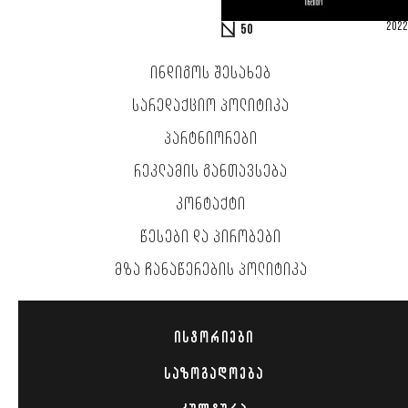
2022
50
ᲘᲜᲓᲘᲒᲝᲡ ᲨᲔᲡᲐᲮᲔᲑ
ᲡᲐᲠᲔᲓᲐᲥᲪᲘᲝ ᲞᲝᲚᲘᲢᲘᲙᲐ
ᲞᲐᲠᲢᲜᲘᲝᲠᲔᲑᲘ
ᲠᲔᲙᲚᲐᲛᲘᲡ ᲒᲐᲜᲗᲐᲕᲡᲔᲑᲐ
ᲙᲝᲜᲢᲐᲥᲢᲘ
ᲬᲔᲡᲔᲑᲘ ᲓᲐ ᲞᲘᲠᲝᲑᲔᲑᲘ
ᲛᲖᲐ ᲩᲐᲜᲐᲬᲔᲠᲔᲑᲘᲡ ᲞᲝᲚᲘᲢᲘᲙᲐ
ᲘᲡᲢᲝᲠᲘᲔᲑᲘ
ᲡᲐᲖᲝᲒᲐᲓᲝᲔᲑᲐ