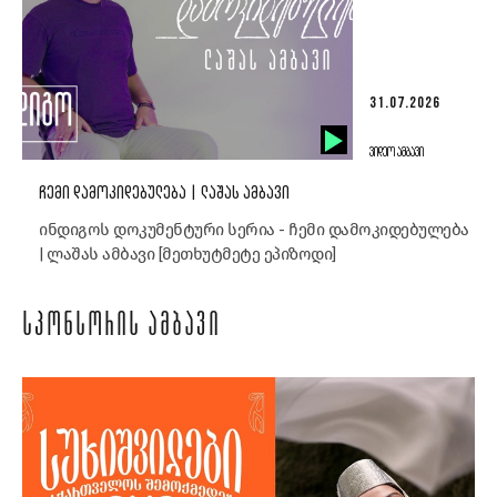
31.07.2026
ᲕᲘᲓᲔᲝ ᲐᲛᲑᲐᲕᲘ
ᲩᲔᲛᲘ ᲓᲐᲛᲝᲙᲘᲓᲔᲑᲣᲚᲔᲑᲐ | ᲚᲐᲨᲐᲡ ᲐᲛᲑᲐᲕᲘ
ინდიგოს დოკუმენტური სერია - ჩემი დამოკიდებულება
| ლაშას ამბავი [მეთხუტმეტე ეპიზოდი]
ᲡᲞᲝᲜᲡᲝᲠᲘᲡ ᲐᲛᲑᲐᲕᲘ