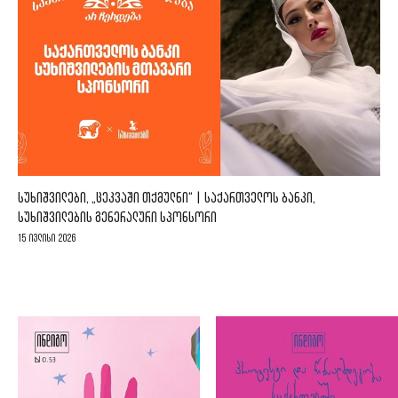
ᲡᲣᲮᲘᲨᲕᲘᲚᲔᲑᲘ, „ᲪᲔᲙᲕᲐᲨᲘ ᲗᲥᲛᲣᲚᲜᲘ“ | ᲡᲐᲥᲐᲠᲗᲕᲔᲚᲝᲡ ᲑᲐᲜᲙᲘ,
ᲡᲣᲮᲘᲨᲕᲘᲚᲔᲑᲘᲡ ᲒᲔᲜᲔᲠᲐᲚᲣᲠᲘ ᲡᲞᲝᲜᲡᲝᲠᲘ
15 ივლისი 2026