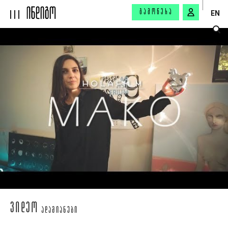
ᲒᲐᲛᲝᲬᲔᲠᲐ
EN
ᲕᲘᲓᲔᲝ
ᲐᲓᲐᲛᲘᲐᲜᲔᲑᲘ