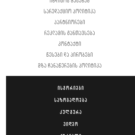
ᲘᲜᲓᲘᲒᲝᲡ ᲨᲔᲡᲐᲮᲔᲑ
ᲡᲐᲠᲔᲓᲐᲥᲪᲘᲝ ᲞᲝᲚᲘᲢᲘᲙᲐ
ᲞᲐᲠᲢᲜᲘᲝᲠᲔᲑᲘ
ᲠᲔᲙᲚᲐᲛᲘᲡ ᲒᲐᲜᲗᲐᲕᲡᲔᲑᲐ
ᲙᲝᲜᲢᲐᲥᲢᲘ
ᲬᲔᲡᲔᲑᲘ ᲓᲐ ᲞᲘᲠᲝᲑᲔᲑᲘ
ᲛᲖᲐ ᲩᲐᲜᲐᲬᲔᲠᲔᲑᲘᲡ ᲞᲝᲚᲘᲢᲘᲙᲐ
ᲘᲡᲢᲝᲠᲘᲔᲑᲘ
ᲡᲐᲖᲝᲒᲐᲓᲝᲔᲑᲐ
ᲙᲣᲚᲢᲣᲠᲐ
ᲕᲘᲓᲔᲝ