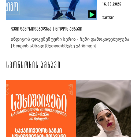
16.06.2026
ᲐᲓᲐᲛᲘᲐᲜᲔᲑᲘ
ᲩᲔᲛᲘ ᲓᲐᲛᲝᲙᲘᲓᲔᲑᲣᲚᲔᲑᲐ | ᲜᲝᲓᲝᲡ ᲐᲛᲑᲐᲕᲘ
ინდიგოს დოკუმენტური სერია - ჩემი დამოკიდებულება
| ნოდოს ამბავი [მეთოთხმეტე ეპიზოდი]
ᲡᲞᲝᲜᲡᲝᲠᲘᲡ ᲐᲛᲑᲐᲕᲘ