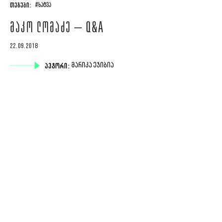
ᲗᲔᲒᲔᲑᲘ:
#ᲮᲐᲢᲕᲐ
ᲛᲐᲙᲝ ᲚᲝᲛᲐᲫᲔ – Q&A
22.09.2018
ᲐᲕᲢᲝᲠᲘ:
ᲛᲐᲠᲘᲙᲐ ᲔᲯᲘᲑᲘᲐ