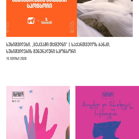
ᲡᲣᲮᲘᲨᲕᲘᲚᲔᲑᲘ, „ᲪᲔᲙᲕᲐᲨᲘ ᲗᲥᲛᲣᲚᲜᲘ“ | ᲡᲐᲥᲐᲠᲗᲕᲔᲚᲝᲡ ᲑᲐᲜᲙᲘ,
ᲡᲣᲮᲘᲨᲕᲘᲚᲔᲑᲘᲡ ᲒᲔᲜᲔᲠᲐᲚᲣᲠᲘ ᲡᲞᲝᲜᲡᲝᲠᲘ
15 ივლისი 2026