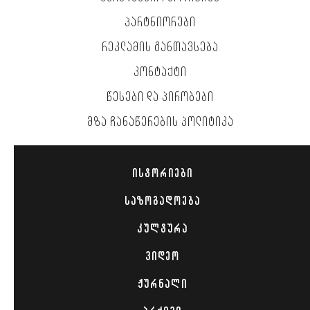
ᲞᲐᲠᲢᲜᲘᲝᲠᲔᲑᲘ
ᲠᲔᲙᲚᲐᲛᲘᲡ ᲒᲐᲜᲗᲐᲕᲡᲔᲑᲐ
ᲙᲝᲜᲢᲐᲥᲢᲘ
ᲬᲔᲡᲔᲑᲘ ᲓᲐ ᲞᲘᲠᲝᲑᲔᲑᲘ
ᲛᲖᲐ ᲩᲐᲜᲐᲬᲔᲠᲔᲑᲘᲡ ᲞᲝᲚᲘᲢᲘᲙᲐ
ᲘᲡᲢᲝᲠᲘᲔᲑᲘ
ᲡᲐᲖᲝᲒᲐᲓᲝᲔᲑᲐ
ᲙᲣᲚᲢᲣᲠᲐ
ᲕᲘᲓᲔᲝ
ᲟᲣᲠᲜᲐᲚᲘ