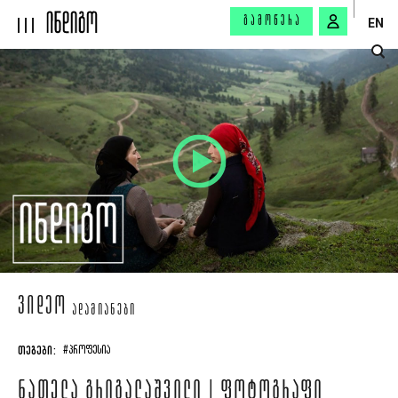
ᲒᲐᲛᲝᲬᲔᲠᲐ
EN
ᲕᲘᲓᲔᲝ
ᲐᲓᲐᲛᲘᲐᲜᲔᲑᲘ
ᲗᲔᲒᲔᲑᲘ:
#ᲞᲠᲝᲤᲔᲡᲘᲐ
ᲜᲐᲗᲔᲚᲐ ᲒᲠᲘᲒᲐᲚᲐᲨᲕᲘᲚᲘ | ᲤᲝᲢᲝᲒᲠᲐᲤᲘ