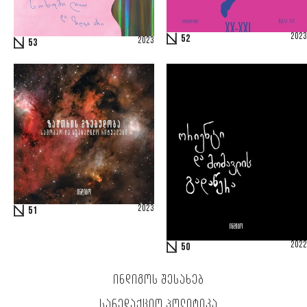
2023
52
2023
53
2023
51
2022
50
ᲘᲜᲓᲘᲒᲝᲡ ᲨᲔᲡᲐᲮᲔᲑ
ᲡᲐᲠᲔᲓᲐᲥᲪᲘᲝ ᲞᲝᲚᲘᲢᲘᲙᲐ