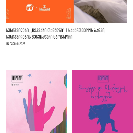
ᲡᲣᲮᲘᲨᲕᲘᲚᲔᲑᲘ, „ᲪᲔᲙᲕᲐᲨᲘ ᲗᲥᲛᲣᲚᲜᲘ“ | ᲡᲐᲥᲐᲠᲗᲕᲔᲚᲝᲡ ᲑᲐᲜᲙᲘ,
ᲡᲣᲮᲘᲨᲕᲘᲚᲔᲑᲘᲡ ᲒᲔᲜᲔᲠᲐᲚᲣᲠᲘ ᲡᲞᲝᲜᲡᲝᲠᲘ
15 ივლისი 2026