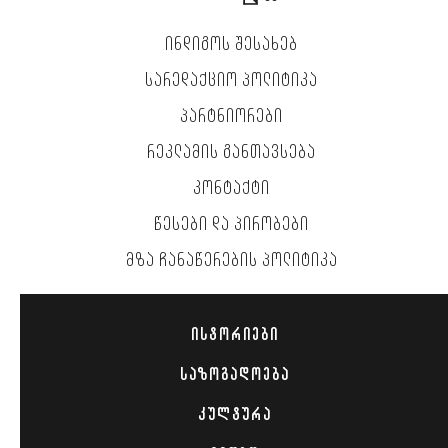
ᲘᲜᲓᲘᲒᲝᲡ ᲨᲔᲡᲐᲮᲔᲑ
ᲡᲐᲠᲔᲓᲐᲥᲪᲘᲝ ᲞᲝᲚᲘᲢᲘᲙᲐ
ᲞᲐᲠᲢᲜᲘᲝᲠᲔᲑᲘ
ᲠᲔᲙᲚᲐᲛᲘᲡ ᲒᲐᲜᲗᲐᲕᲡᲔᲑᲐ
ᲙᲝᲜᲢᲐᲥᲢᲘ
ᲬᲔᲡᲔᲑᲘ ᲓᲐ ᲞᲘᲠᲝᲑᲔᲑᲘ
ᲛᲖᲐ ᲩᲐᲜᲐᲬᲔᲠᲔᲑᲘᲡ ᲞᲝᲚᲘᲢᲘᲙᲐ
ᲘᲡᲢᲝᲠᲘᲔᲑᲘ
ᲡᲐᲖᲝᲒᲐᲓᲝᲔᲑᲐ
ᲙᲣᲚᲢᲣᲠᲐ