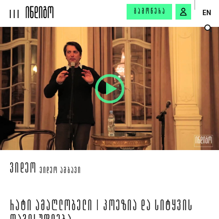
ᲒᲐᲛᲝᲬᲔᲠᲐ
EN
ᲕᲘᲓᲔᲝ
ᲕᲘᲓᲔᲝ ᲐᲛᲑᲐᲕᲘ
ᲠᲐᲢᲘ ᲐᲛᲐᲦᲚᲝᲑᲔᲚᲘ | ᲞᲝᲔᲖᲘᲐ ᲓᲐ ᲡᲘᲢᲧᲕᲘᲡ