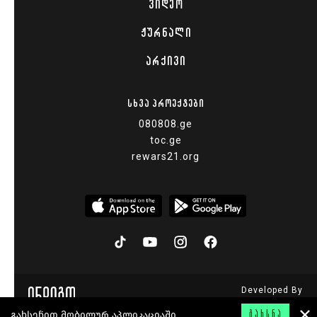
ᲕᲘᲓᲔᲝ
ᲟᲣᲠᲜᲐᲚᲘ
ᲐᲠᲥᲘᲕᲘ
ᲡᲮᲕᲐ ᲞᲠᲝᲔᲥᲢᲔᲑᲘ
080808.ge
toc.ge
rewars21.org
Developed By
© 2015 - 2026
გახსენით მობილურ აპლიკაციაში
ᲒᲐᲮᲡᲜᲐ