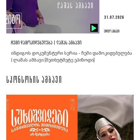
31.07.2026
ᲕᲘᲓᲔᲝ ᲐᲛᲑᲐᲕᲘ
ᲩᲔᲛᲘ ᲓᲐᲛᲝᲙᲘᲓᲔᲑᲣᲚᲔᲑᲐ | ᲚᲐᲨᲐᲡ ᲐᲛᲑᲐᲕᲘ
ინდიგოს დოკუმენტური სერია - ჩემი დამოკიდებულება
| ლაშას ამბავი [მეთხუტმეტე ეპიზოდი]
ᲡᲞᲝᲜᲡᲝᲠᲘᲡ ᲐᲛᲑᲐᲕᲘ