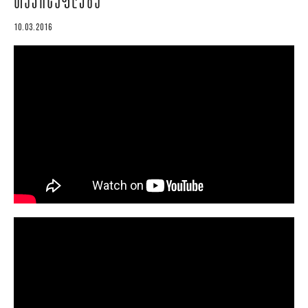
ᲗᲐᲕᲘᲡᲣᲤᲚᲔᲑᲐ
10.03.2016