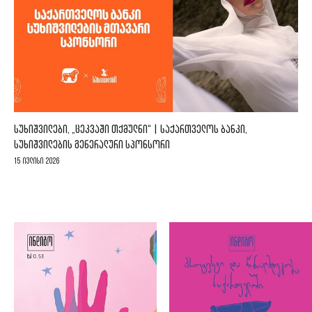
ᲡᲣᲮᲘᲨᲕᲘᲚᲔᲑᲘ, „ᲪᲔᲙᲕᲐᲨᲘ ᲗᲥᲛᲣᲚᲜᲘ“ | ᲡᲐᲥᲐᲠᲗᲕᲔᲚᲝᲡ ᲑᲐᲜᲙᲘ,
ᲡᲣᲮᲘᲨᲕᲘᲚᲔᲑᲘᲡ ᲒᲔᲜᲔᲠᲐᲚᲣᲠᲘ ᲡᲞᲝᲜᲡᲝᲠᲘ
15 ივლისი 2026