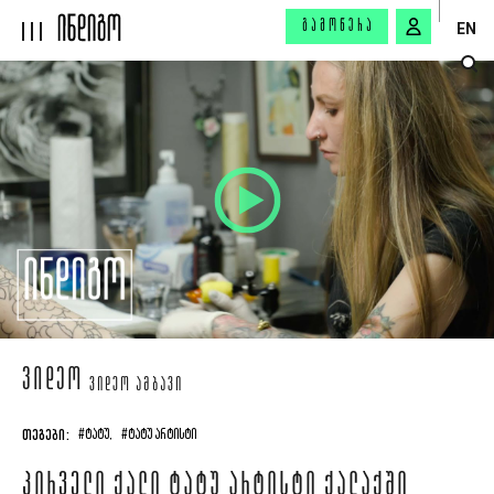
ᲒᲐᲛᲝᲬᲔᲠᲐ
EN
ᲕᲘᲓᲔᲝ
ᲕᲘᲓᲔᲝ ᲐᲛᲑᲐᲕᲘ
ᲗᲔᲒᲔᲑᲘ:
#ᲢᲐᲢᲣ,
#ᲢᲐᲢᲣ ᲐᲠᲢᲘᲡᲢᲘ
ᲞᲘᲠᲕᲔᲚᲘ ᲥᲐᲚᲘ ᲢᲐᲢᲣ ᲐᲠᲢᲘᲡᲢᲘ ᲥᲐᲚᲐᲥᲨᲘ