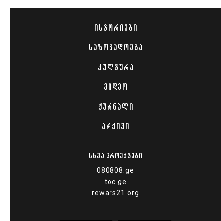
ᲘᲡᲢᲝᲠᲘᲔᲑᲘ
ᲡᲐᲖᲝᲒᲐᲓᲝᲔᲑᲐ
ᲙᲣᲚᲢᲣᲠᲐ
ᲕᲘᲓᲔᲝ
ᲟᲣᲠᲜᲐᲚᲘ
ᲐᲠᲥᲘᲕᲘ
ᲡᲮᲕᲐ ᲞᲠᲝᲔᲥᲢᲔᲑᲘ
080808.ge
toc.ge
rewars21.org