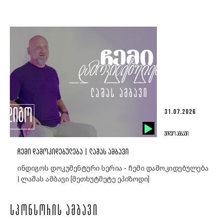
31.07.2026
ᲕᲘᲓᲔᲝ ᲐᲛᲑᲐᲕᲘ
ᲩᲔᲛᲘ ᲓᲐᲛᲝᲙᲘᲓᲔᲑᲣᲚᲔᲑᲐ | ᲚᲐᲨᲐᲡ ᲐᲛᲑᲐᲕᲘ
ინდიგოს დოკუმენტური სერია - ჩემი დამოკიდებულება
| ლაშას ამბავი [მეთხუტმეტე ეპიზოდი]
ᲡᲞᲝᲜᲡᲝᲠᲘᲡ ᲐᲛᲑᲐᲕᲘ