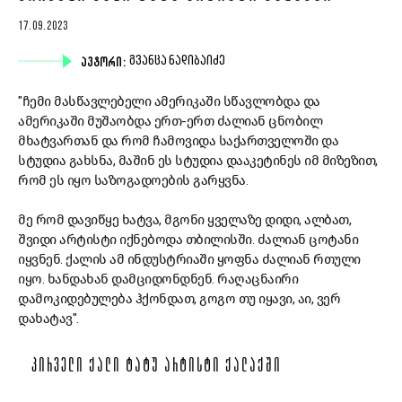
17.09.2023
ᲐᲕᲢᲝᲠᲘ:
ᲒᲕᲐᲜᲪᲐ ᲜᲐᲓᲘᲑᲐᲘᲫᲔ
"ჩემი მასწავლებელი ამერიკაში სწავლობდა და
ამერიკაში მუშაობდა ერთ-ერთ ძალიან ცნობილ
მხატვართან და რომ ჩამოვიდა საქართველოში და
სტუდია გახსნა, მაშინ ეს სტუდია დააკეტინეს იმ მიზეზით,
რომ ეს იყო საზოგადოების გარყვნა.
მე რომ დავიწყე ხატვა, მგონი ყველაზე დიდი, ალბათ,
შვიდი არტისტი იქნებოდა თბილისში. ძალიან ცოტანი
იყვნენ. ქალის ამ ინდუსტრიაში ყოფნა ძალიან რთული
იყო. ხანდახან დამციდონდნენ. რაღაცნაირი
დამოკიდებულება ჰქონდათ, გოგო თუ იყავი, აი, ვერ
დახატავ".
ᲞᲘᲠᲕᲔᲚᲘ ᲥᲐᲚᲘ ᲢᲐᲢᲣ ᲐᲠᲢᲘᲡᲢᲘ ᲥᲐᲚᲐᲥᲨᲘ