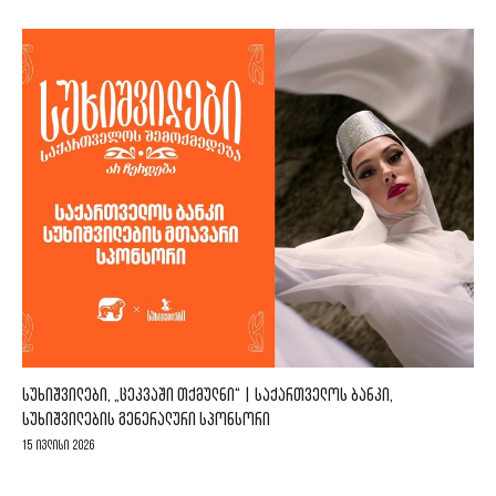
ᲡᲣᲮᲘᲨᲕᲘᲚᲔᲑᲘ, „ᲪᲔᲙᲕᲐᲨᲘ ᲗᲥᲛᲣᲚᲜᲘ“ | ᲡᲐᲥᲐᲠᲗᲕᲔᲚᲝᲡ ᲑᲐᲜᲙᲘ,
ᲡᲣᲮᲘᲨᲕᲘᲚᲔᲑᲘᲡ ᲒᲔᲜᲔᲠᲐᲚᲣᲠᲘ ᲡᲞᲝᲜᲡᲝᲠᲘ
15 ივლისი 2026