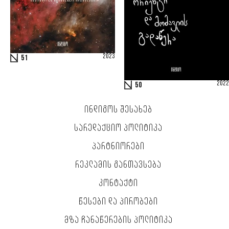
2023
51
2022
50
ᲘᲜᲓᲘᲒᲝᲡ ᲨᲔᲡᲐᲮᲔᲑ
ᲡᲐᲠᲔᲓᲐᲥᲪᲘᲝ ᲞᲝᲚᲘᲢᲘᲙᲐ
ᲞᲐᲠᲢᲜᲘᲝᲠᲔᲑᲘ
ᲠᲔᲙᲚᲐᲛᲘᲡ ᲒᲐᲜᲗᲐᲕᲡᲔᲑᲐ
ᲙᲝᲜᲢᲐᲥᲢᲘ
ᲬᲔᲡᲔᲑᲘ ᲓᲐ ᲞᲘᲠᲝᲑᲔᲑᲘ
ᲛᲖᲐ ᲩᲐᲜᲐᲬᲔᲠᲔᲑᲘᲡ ᲞᲝᲚᲘᲢᲘᲙᲐ