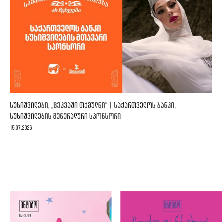
ᲡᲣᲮᲘᲨᲕᲘᲚᲔᲑᲘ, „ᲪᲔᲙᲕᲐᲨᲘ ᲗᲥᲛᲣᲚᲜᲘ“ | ᲡᲐᲥᲐᲠᲗᲕᲔᲚᲝᲡ ᲑᲐᲜᲙᲘ,
ᲡᲣᲮᲘᲨᲕᲘᲚᲔᲑᲘᲡ ᲒᲔᲜᲔᲠᲐᲚᲣᲠᲘ ᲡᲞᲝᲜᲡᲝᲠᲘ
15.07.2026