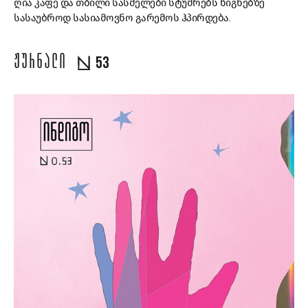
ღია კაფე და თბილი სასმელები სტუმრებს წიგნებზე
სასაუბროდ სასიამოვნო გარემოს ჰპირდება.
ᲟᲣᲠᲜᲐᲚᲘ
53