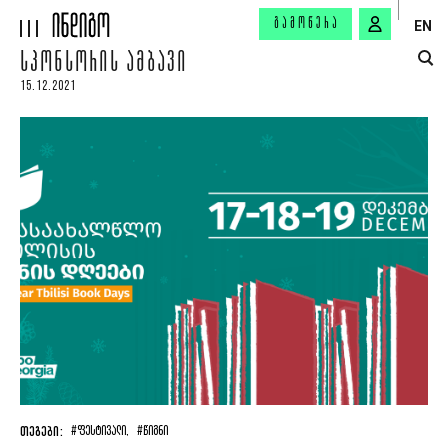
ᲒᲐᲛᲝᲬᲔᲠᲐ
EN
ᲡᲞᲝᲜᲡᲝᲠᲘᲡ ᲐᲛᲑᲐᲕᲘ
15.12.2021
ᲗᲔᲒᲔᲑᲘ:
#ᲤᲔᲡᲢᲘᲕᲐᲚᲘ,
#ᲬᲘᲒᲜᲘ