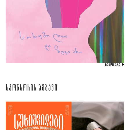
ᲒᲐᲛᲝᲬᲔᲠᲐ
ᲡᲞᲝᲜᲡᲝᲠᲘᲡ ᲐᲛᲑᲐᲕᲘ