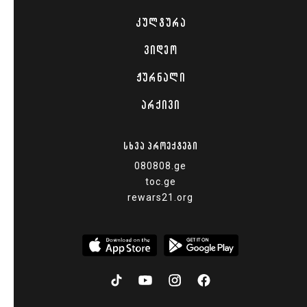
ᲙᲣᲚᲢᲣᲠᲐ
ᲕᲘᲓᲔᲝ
ᲟᲣᲠᲜᲐᲚᲘ
ᲐᲠᲥᲘᲕᲘ
ᲡᲮᲕᲐ ᲞᲠᲝᲔᲥᲢᲔᲑᲘ
080808.ge
toc.ge
rewars21.org