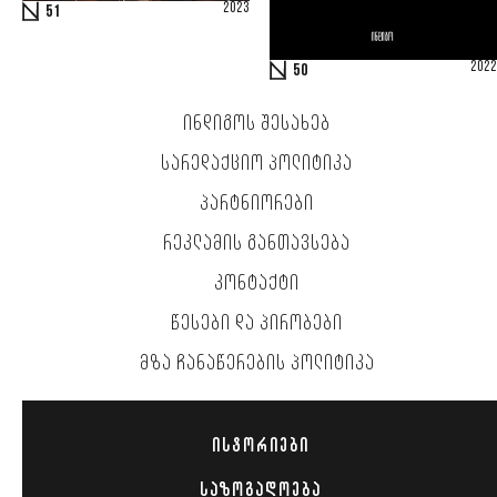
2023
51
2022
50
ᲘᲜᲓᲘᲒᲝᲡ ᲨᲔᲡᲐᲮᲔᲑ
ᲡᲐᲠᲔᲓᲐᲥᲪᲘᲝ ᲞᲝᲚᲘᲢᲘᲙᲐ
ᲞᲐᲠᲢᲜᲘᲝᲠᲔᲑᲘ
ᲠᲔᲙᲚᲐᲛᲘᲡ ᲒᲐᲜᲗᲐᲕᲡᲔᲑᲐ
ᲙᲝᲜᲢᲐᲥᲢᲘ
ᲬᲔᲡᲔᲑᲘ ᲓᲐ ᲞᲘᲠᲝᲑᲔᲑᲘ
ᲛᲖᲐ ᲩᲐᲜᲐᲬᲔᲠᲔᲑᲘᲡ ᲞᲝᲚᲘᲢᲘᲙᲐ
ᲘᲡᲢᲝᲠᲘᲔᲑᲘ
ᲡᲐᲖᲝᲒᲐᲓᲝᲔᲑᲐ