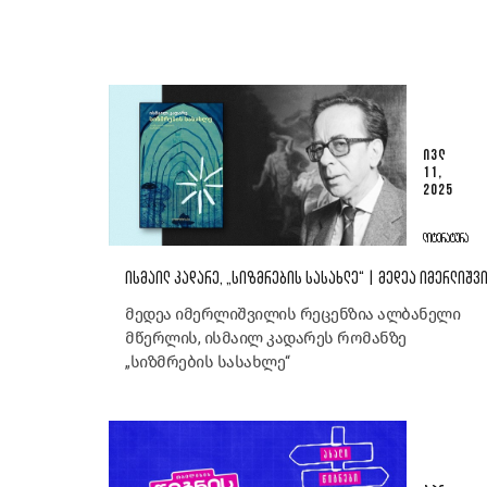
ᲘᲕᲚ
11,
2025
ᲚᲘᲢᲔᲠᲐᲢᲣᲠᲐ
ᲘᲡᲛᲐᲘᲚ ᲙᲐᲓᲐᲠᲔ, „ᲡᲘᲖᲛᲠᲔᲑᲘᲡ ᲡᲐᲡᲐᲮᲚᲔ“ | ᲛᲔᲓᲔᲐ ᲘᲛᲔᲠᲚᲘᲨᲕ
მედეა იმერლიშვილის რეცენზია ალბანელი
მწერლის, ისმაილ კადარეს რომანზე
„სიზმრების სასახლე“