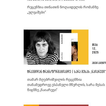
რეცენზია თინათინ ნოღაიდელის რომანზე
„ულვაშები“
ᲗᲔᲑ
12,
2025
ᲐᲛᲑᲔᲑᲘ ᲞᲐᲠᲢᲜᲘᲝ
ᲢᲠᲐᲕᲛᲘᲓᲐᲜ ᲢᲠᲐᲜᲡᲤᲝᲠᲛᲐᲪᲘᲐᲛᲓᲔ | ᲡᲐᲠᲐ ᲛᲔᲡᲐᲡ „ᲜᲐᲘᲐᲠᲔᲕᲘ“
თამარ მღებრიშვილის რეცენზია
თანამედროვე ესპანელი მწერლის, სარა მესას
წიგნზე „ნაიარევი“