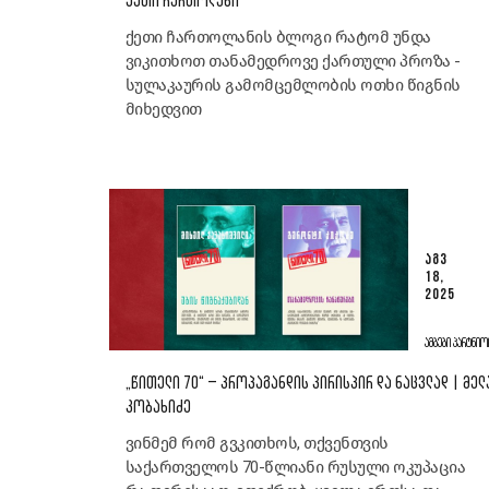
ᲥᲔᲗᲘ ᲩᲐᲠᲗᲝᲚᲐᲜᲘ
ქეთი ჩართოლანის ბლოგი რატომ უნდა
ვიკითხოთ თანამედროვე ქართული პროზა -
სულაკაურის გამომცემლობის ოთხი წიგნის
მიხედვით
ᲐᲒᲕ
18,
2025
ᲐᲛᲑᲔᲑᲘ ᲞᲐᲠᲢᲜᲘᲝ
„ᲬᲘᲗᲔᲚᲘ 70“ – ᲞᲠᲝᲞᲐᲒᲐᲜᲓᲘᲡ ᲞᲘᲠᲘᲡᲞᲘᲠ ᲓᲐ ᲜᲐᲪᲕᲚᲐᲓ | ᲛᲔ
ᲙᲝᲑᲐᲮᲘᲫᲔ
ვინმემ რომ გვკითხოს, თქვენთვის
საქართველოს 70-წლიანი რუსული ოკუპაცია