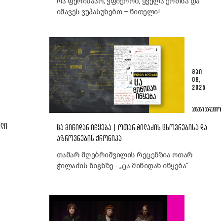
რა ფერისააო, ვფიქრობ, ყველა ერთსა და
იმავეს ვუპასუხებთ – წითელი!
ᲛᲐᲘ
08,
2025
ᲐᲛᲑᲔᲑᲘ ᲞᲐᲠᲢᲜᲘᲝ
ᲘᲚᲘ
ᲪᲐ ᲛᲘᲬᲘᲓᲐᲜ ᲘᲬᲧᲔᲑᲐ | ᲝᲗᲐᲠ ᲭᲘᲚᲐᲫᲘᲡ ᲪᲮᲝᲕᲠᲔᲑᲘᲡᲐ ᲓᲐ
ᲐᲖᲠᲝᲕᲜᲔᲑᲘᲡ ᲥᲠᲝᲜᲘᲙᲐ
თამარ მღებრიშვილის რეცენზია ოთარ
ჭილაძის წიგნზე - „ცა მიწიდან იწყება“