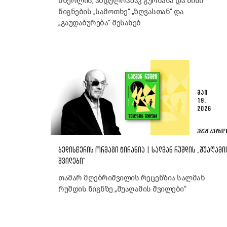
მწერლის, აბდულრაზაკ გურნასა და მისი
წიგნების „სამოთხე“ „ზღვასთან“ და
„გაუდაბურება“ შესახებ
ᲛᲐᲘ
19,
2026
ᲐᲛᲑᲔᲑᲘ ᲞᲐᲠᲢᲜᲘᲝ
ᲑᲔᲓᲘᲡᲬᲔᲠᲘᲡ ᲝᲠᲛᲐᲒᲘ ᲢᲘᲠᲐᲜᲘᲐ | ᲡᲐᲚᲛᲐᲜ ᲠᲣᲨᲓᲘᲡ „ᲨᲣᲐᲦᲐᲛᲘ
ᲨᲕᲘᲚᲔᲑᲘ“
თამარ მღებრიშვილის რეცენზია სალმან
რუშდის წიგნზე „შუაღამის შვილები“