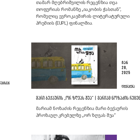
თამარ მღებრიშვილის რეცენზია თეა
თოფურიას რომანზე „იაკობის ჭასთან“,
რომელიც ევროკავშირის ლიტერატურული
პრემიის (EUPL) ფინალშია.
ᲘᲐᲜ
28,
2025
ᲠᲔᲑᲘᲡᲒᲐᲜ
ᲚᲘᲢᲔᲠᲐᲢᲣᲠᲐ
ᲛᲐᲠᲘ ᲑᲔᲥᲐᲣᲠᲘᲡ „ᲝᲠ ᲖᲦᲕᲐᲡ ᲨᲣᲐ“ | ᲛᲐᲠᲘᲐᲛ ᲜᲝᲖᲐᲫᲘᲡ ᲠᲔᲪᲔ
მარიამ ნოზაძის რეცენზია მარი ბექაურის
პროზაულ კრებულზე „ორ ზღვას შუა“