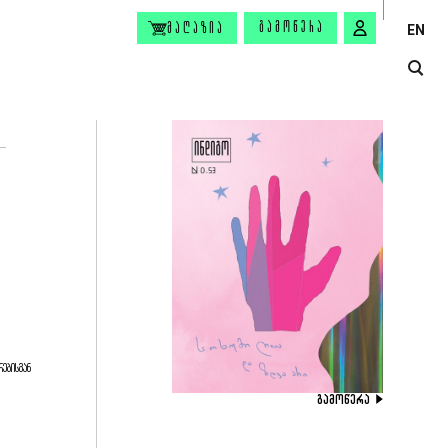
ᲒᲐᲛᲝᲬᲔᲠᲐ
ᲛᲐᲦᲐᲖᲘᲐ
EN
ᲠᲔᲑᲘᲡᲒᲐᲜ
ᲒᲐᲛᲝᲬᲔᲠᲐ