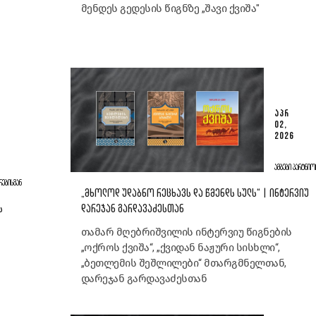
მენდეს გედესის წიგნზე „შავი ქვიშა"
ᲐᲞᲠ
02,
2026
ᲐᲛᲑᲔᲑᲘ ᲞᲐᲠᲢᲜᲘᲝ
ᲠᲔᲑᲘᲡᲒᲐᲜ
„ᲛᲮᲝᲚᲝᲓ ᲣᲓᲐᲑᲜᲝ ᲠᲔᲪᲮᲐᲕᲡ ᲓᲐ ᲬᲛᲔᲜᲓᲡ ᲡᲣᲚᲡ“ | ᲘᲜᲢᲔᲠᲕᲘᲣ
Ს
ᲓᲐᲠᲔᲯᲐᲜ ᲒᲐᲠᲓᲐᲕᲐᲫᲔᲡᲗᲐᲜ
თამარ მღებრიშვილის ინტერვიუ წიგნების
„ოქროს ქვიშა“, „ქვიდან ნაჟური სისხლი“,
„ბეთლემის შეშლილები“ მთარგმნელთან,
დარეჯან გარდავაძესთან