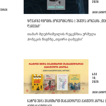
2026
ᲠᲔᲑᲘᲡᲒᲐᲜ
ᲐᲛᲑᲔᲑᲘ ᲞᲐᲠᲢᲜᲘᲝ
ᲖᲦᲕᲐᲠᲖᲔ ᲓᲒᲝᲛᲘᲡ ᲥᲝᲠᲔᲝᲒᲠᲐᲤᲘᲐ | ᲣᲠᲨᲣᲚᲐ ᲰᲝᲜᲔᲙᲘᲡ „Თ
ᲦᲐᲛᲔᲔᲑᲘ“
თამარ მღებრიშვილის რეცენზია ურშულა
ჰონეკის წიგნზე „თეთრი ღამეები“
ᲡᲔᲥ
10,
2025
ᲐᲛᲑᲔᲑᲘ ᲞᲐᲠᲢᲜᲘᲝ
ᲠᲐᲢᲝᲛ ᲣᲜᲓᲐ ᲕᲘᲙᲘᲗᲮᲝᲗ ᲗᲐᲜᲐᲛᲔᲓᲠᲝᲕᲔ ᲥᲐᲠᲗᲣᲚᲘ ᲞᲠᲝᲖᲐ 