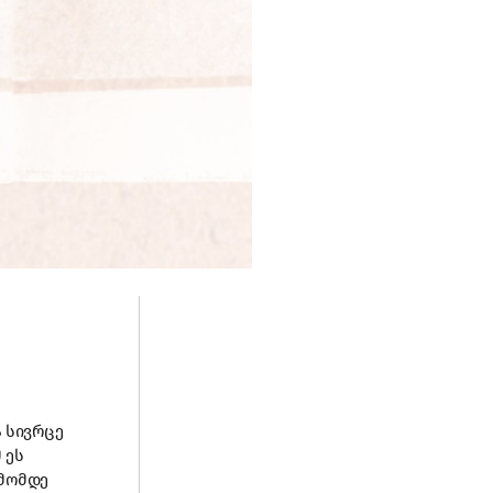
ა სივრცე
 ეს
ამომდე