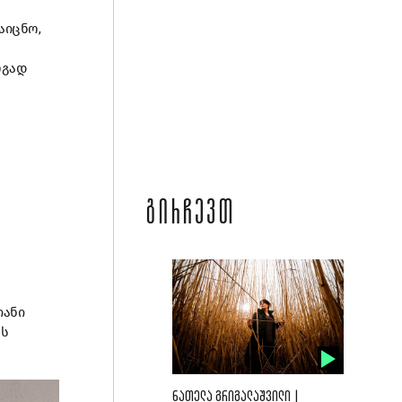
აიცნო,
რგად
ᲒᲘᲠᲩᲔᲕᲗ
იანი
ნს
ᲜᲐᲗᲔᲚᲐ ᲒᲠᲘᲒᲐᲚᲐᲨᲕᲘᲚᲘ |