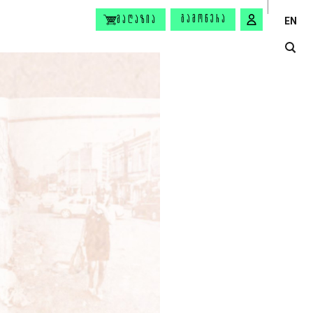
ᲒᲐᲛᲝᲬᲔᲠᲐ
ᲛᲐᲦᲐᲖᲘᲐ
EN