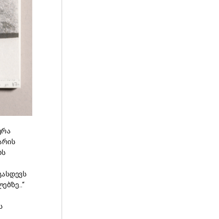
ერა
არის
ბს
გასდევს
ბზე...“
ს