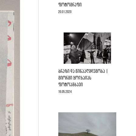
ᲤᲝᲢᲝᲒᲠᲐᲤᲘ
20.01.2020
ᲑᲠᲐᲖᲘ ᲓᲐ ᲬᲘᲜᲐᲐᲦᲛᲓᲔᲒᲝᲑᲐ |
ᲒᲘᲝᲠᲒᲘ ᲧᲝᲚᲑᲐᲘᲐᲡ
ᲤᲝᲢᲝᲐᲛᲑᲐᲕᲘ
16.05.2024