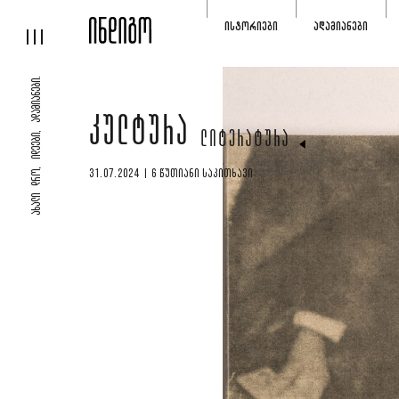
ᲘᲡᲢᲝᲠᲘᲔᲑᲘ
ᲐᲓᲐᲛᲘᲐᲜᲔᲑᲘ
ᲐᲮᲐᲚᲘ ᲓᲠᲝ, ᲘᲓᲔᲔᲑᲘ, ᲐᲓᲐᲛᲘᲐᲜᲔᲑᲘ.
ᲙᲣᲚᲢᲣᲠᲐ
ᲚᲘᲢᲔᲠᲐᲢᲣᲠᲐ
31.07.2024 | 6 ᲬᲣᲗᲘᲐᲜᲘ ᲡᲐᲙᲘᲗᲮᲐᲕᲘ