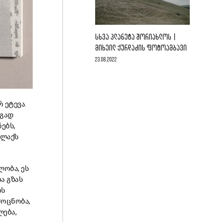
ᲡᲮᲕᲐ ᲞᲚᲐᲜᲔᲢᲐ ᲨᲝᲠᲘᲐᲮᲚᲝᲡ |
ᲛᲘᲮᲔᲘᲚ ᲥᲣᲠᲓᲐᲫᲘᲡ ᲤᲝᲢᲝᲐᲛᲑᲐᲕᲘ
23.08.2022
 ეტევა.
რგად
ებს,
ალაქს
ობა, ეს
ა გზას
ოს
მოცნობა,
ლება,