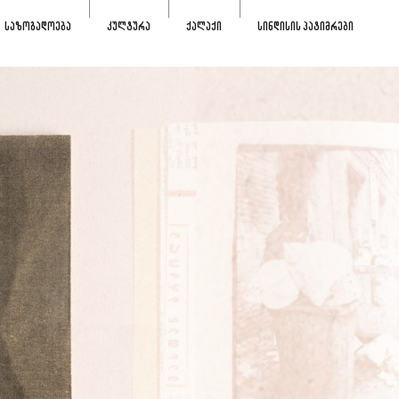
ᲡᲐᲖᲝᲒᲐᲓᲝᲔᲑᲐ
ᲙᲣᲚᲢᲣᲠᲐ
ᲥᲐᲚᲐᲥᲘ
ᲡᲘᲜᲓᲘᲡᲘᲡ ᲞᲐᲢᲘᲛᲠᲔᲑᲘ