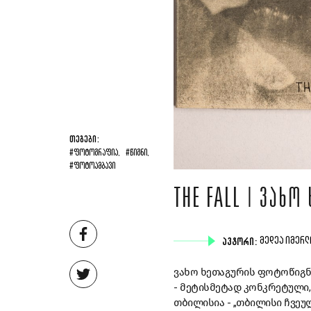
ᲗᲔᲒᲔᲑᲘ:
#ᲤᲝᲢᲝᲒᲠᲐᲤᲘᲐ,
#ᲬᲘᲒᲜᲘ,
#ᲤᲝᲢᲝᲐᲛᲑᲐᲕᲘ
THE FALL | ᲕᲐᲮ
ᲐᲕᲢᲝᲠᲘ:
ᲛᲔᲓᲔᲐ ᲘᲛᲔᲠ
ვახო ხეთაგურის ფოტოწიგნში
- მეტისმეტად კონკრეტული,
თბილისია - „თბილისი ჩვეუ