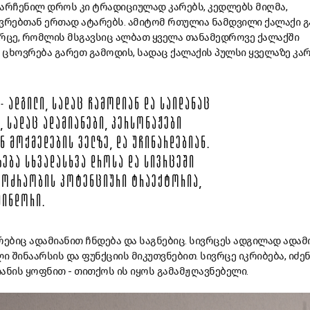
დარჩენილ დროს კი ტრადიციულად კარებს, კედლებს მიღმა,
ვრებთან ერთად ატარებს. ამიტომ რთულია ნამდვილი ქალაქი გ
ვრცე, რომლის მსგავსიც ალბათ ყველა თანამედროვე ქალაქში
ც ცხოვრება გარეთ გამოდის, სადაც ქალაქის პულსი ყველაზე კა
- ᲐᲓᲒᲘᲚᲘ, ᲡᲐᲓᲐᲪ ᲩᲐᲛᲝᲓᲘᲐᲜ ᲓᲐ ᲡᲐᲘᲓᲐᲜᲐᲪ
Ი, ᲡᲐᲓᲐᲪ ᲐᲓᲐᲛᲘᲐᲜᲔᲑᲘ, ᲞᲔᲠᲡᲝᲜᲐᲟᲔᲑᲘ
Ნ ᲛᲝᲥᲛᲔᲓᲔᲑᲘᲡ ᲕᲔᲚᲖᲔ, ᲓᲐ ᲣᲩᲘᲜᲐᲠᲓᲔᲑᲘᲐᲜ.
ᲖᲔᲑᲐ ᲡᲮᲕᲐᲓᲐᲡᲮᲕᲐ ᲓᲠᲝᲡᲐ ᲓᲐ ᲡᲘᲕᲠᲪᲔᲨᲘ
 ᲛᲝᲫᲠᲐᲝᲑᲘᲡ ᲞᲝᲢᲔᲜᲪᲘᲣᲠᲘ ᲢᲠᲐᲔᲥᲢᲝᲠᲘᲐ,
ᲛᲘᲜᲓᲝᲠᲘ.
რებიც ადამიანით ჩნდება და საგნებიც. სივრცეს ადგილად ადამ
ი შინაარსის და ფუნქციის მიკუთვნებით. სივრცე იკრიბება, იძე
ანის ყოფნით - თითქოს ის იყოს გამამჟღავნებელი.