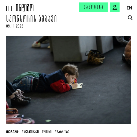
ᲒᲐᲛᲝᲬᲔᲠᲐ
EN
ᲡᲞᲝᲜᲡᲝᲠᲘᲡ ᲐᲛᲑᲐᲕᲘ
09.11.2022
ᲗᲔᲒᲔᲑᲘ:
#ᲤᲔᲡᲢᲘᲕᲐᲚᲘ,
#ᲬᲘᲒᲜᲘ,
#ᲑᲐᲖᲠᲝᲑᲐ