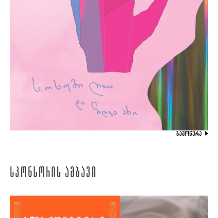
ᲒᲐᲛᲝᲬᲔᲠᲐ
ᲡᲞᲝᲜᲡᲝᲠᲘᲡ ᲐᲛᲑᲐᲕᲘ