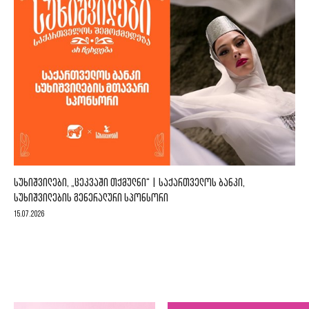
ᲡᲣᲮᲘᲨᲕᲘᲚᲔᲑᲘ, „ᲪᲔᲙᲕᲐᲨᲘ ᲗᲥᲛᲣᲚᲜᲘ“ | ᲡᲐᲥᲐᲠᲗᲕᲔᲚᲝᲡ ᲑᲐᲜᲙᲘ,
ᲡᲣᲮᲘᲨᲕᲘᲚᲔᲑᲘᲡ ᲒᲔᲜᲔᲠᲐᲚᲣᲠᲘ ᲡᲞᲝᲜᲡᲝᲠᲘ
15.07.2026