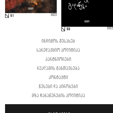
2023
51
2022
50
ᲘᲜᲓᲘᲒᲝᲡ ᲨᲔᲡᲐᲮᲔᲑ
ᲡᲐᲠᲔᲓᲐᲥᲪᲘᲝ ᲞᲝᲚᲘᲢᲘᲙᲐ
ᲞᲐᲠᲢᲜᲘᲝᲠᲔᲑᲘ
ᲠᲔᲙᲚᲐᲛᲘᲡ ᲒᲐᲜᲗᲐᲕᲡᲔᲑᲐ
ᲙᲝᲜᲢᲐᲥᲢᲘ
ᲬᲔᲡᲔᲑᲘ ᲓᲐ ᲞᲘᲠᲝᲑᲔᲑᲘ
ᲛᲖᲐ ᲩᲐᲜᲐᲬᲔᲠᲔᲑᲘᲡ ᲞᲝᲚᲘᲢᲘᲙᲐ