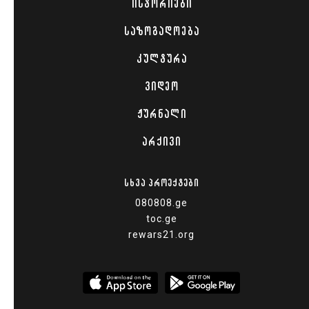
ᲘᲡᲢᲝᲠᲘᲔᲑᲘ
ᲡᲐᲖᲝᲒᲐᲓᲝᲔᲑᲐ
ᲙᲣᲚᲢᲣᲠᲐ
ᲕᲘᲓᲔᲝ
ᲟᲣᲠᲜᲐᲚᲘ
ᲐᲠᲥᲘᲕᲘ
ᲡᲮᲕᲐ ᲞᲠᲝᲔᲥᲢᲔᲑᲘ
080808.ge
toc.ge
rewars21.org