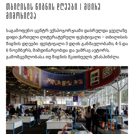
ᲗᲑᲘᲚᲘᲡᲘᲡ ᲬᲘᲒᲜᲘᲡ ᲓᲦᲔᲔᲑᲘ | ᲛᲪᲘᲠᲔ
ᲛᲘᲛᲝᲮᲘᲚᲕᲐ
საგამოფენო ცენტრ ექსპოჯორჯიაში დასრულდა ყველაზე
დიდი ქართული ლიტერატურული ფესტივალი – თბილისის
წიგნის დღეები. ფესტივალი 3 დღის განმავლობაში, 4-5 და
6 ნოემბერს, მიმდინარეობდა და უამრავ ავტორს,
გამომცემლობასა თუ წიგნის მკითხველს უმასპინძლა.