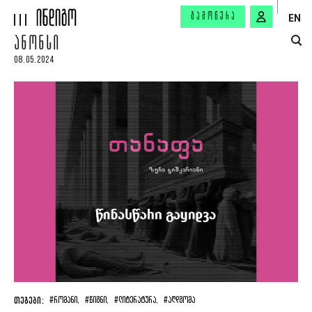
ᲒᲐᲛᲝᲬᲔᲠᲐ
EN
ᲐᲜᲝᲜᲡᲘ
08.05.2024
ᲗᲔᲒᲔᲑᲘ:
#ᲠᲝᲛᲐᲜᲘ,
#ᲬᲘᲒᲜᲘ,
#ᲚᲘᲢᲔᲠᲐᲢᲣᲠᲐ,
#ᲐᲦᲓᲒᲝᲛᲐ