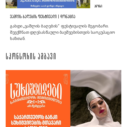
ᲐᲜᲝᲜᲡᲘ
ᲕᲐᲨᲚᲘᲡ ᲑᲐᲦᲔᲑᲘᲡ ᲤᲔᲡᲢᲘᲕᲐᲚᲘ | ᲓᲝᲜᲐᲪᲘᲐ
გახდი „ვაშლის ბაღების“ ფესტივალის მეგობარი.
შევქმნათ დღესასწაული ბავშვებისთვის საოკუპაციო
ხაზთან.
ᲡᲞᲝᲜᲡᲝᲠᲘᲡ ᲐᲛᲑᲐᲕᲘ