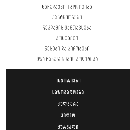
ᲡᲐᲠᲔᲓᲐᲥᲪᲘᲝ ᲞᲝᲚᲘᲢᲘᲙᲐ
ᲞᲐᲠᲢᲜᲘᲝᲠᲔᲑᲘ
ᲠᲔᲙᲚᲐᲛᲘᲡ ᲒᲐᲜᲗᲐᲕᲡᲔᲑᲐ
ᲙᲝᲜᲢᲐᲥᲢᲘ
ᲬᲔᲡᲔᲑᲘ ᲓᲐ ᲞᲘᲠᲝᲑᲔᲑᲘ
ᲛᲖᲐ ᲩᲐᲜᲐᲬᲔᲠᲔᲑᲘᲡ ᲞᲝᲚᲘᲢᲘᲙᲐ
ᲘᲡᲢᲝᲠᲘᲔᲑᲘ
ᲡᲐᲖᲝᲒᲐᲓᲝᲔᲑᲐ
ᲙᲣᲚᲢᲣᲠᲐ
ᲕᲘᲓᲔᲝ
ᲟᲣᲠᲜᲐᲚᲘ