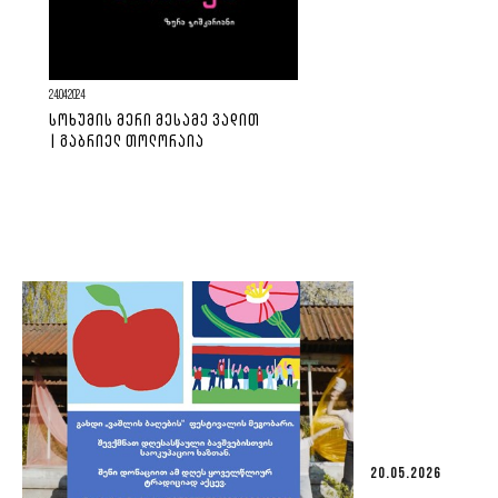
24.04.2024
ᲡᲝᲮᲣᲛᲘᲡ ᲛᲔᲠᲘ ᲛᲔᲡᲐᲛᲔ ᲕᲐᲓᲘᲗ
| ᲒᲐᲑᲠᲘᲔᲚ ᲗᲝᲚᲝᲠᲐᲘᲐ
20.05.2026