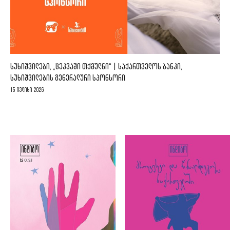
ᲡᲣᲮᲘᲨᲕᲘᲚᲔᲑᲘ, „ᲪᲔᲙᲕᲐᲨᲘ ᲗᲥᲛᲣᲚᲜᲘ“ | ᲡᲐᲥᲐᲠᲗᲕᲔᲚᲝᲡ ᲑᲐᲜᲙᲘ,
ᲡᲣᲮᲘᲨᲕᲘᲚᲔᲑᲘᲡ ᲒᲔᲜᲔᲠᲐᲚᲣᲠᲘ ᲡᲞᲝᲜᲡᲝᲠᲘ
15 ივლისი 2026