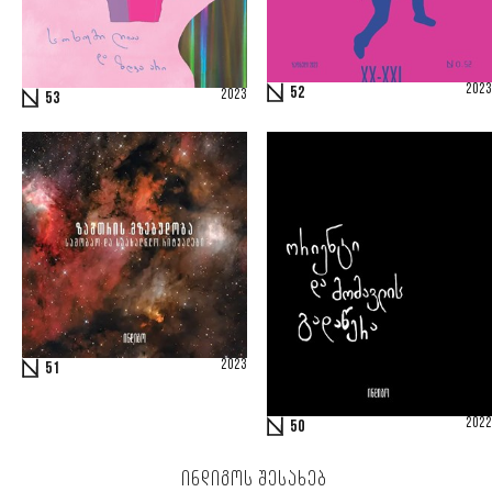
2023
52
2023
53
2023
51
2022
50
ᲘᲜᲓᲘᲒᲝᲡ ᲨᲔᲡᲐᲮᲔᲑ