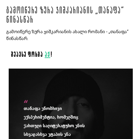
ᲒᲐᲛᲝᲘᲬᲔᲠᲔ ᲖᲣᲠᲐ ᲯᲘᲨᲙᲐᲠᲘᲐᲜᲘᲡ „ᲗᲐᲜᲐᲤᲐ“
ᲬᲘᲜᲐᲡᲬᲐᲠ
გამოიწერე ზურა ჯიშკარიანის ახალი რომანი - „თანაფა“
წინასწარ.
ᲨᲔᲐᲕᲡᲔ ᲤᲝᲠᲛᲐ
ᲐᲥ
!