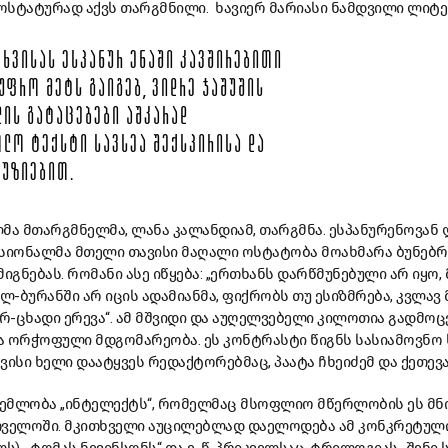
 ოსტატურად აქვს თარგმნილი. ხავიერ მარიასი ნამდვილი ლიტ
ᲗᲮᲕᲘᲡᲐᲡ ᲔᲡᲞᲐᲜᲣᲠ ᲔᲜᲐᲨᲘ ᲙᲐᲕᲨᲘᲠᲔᲑᲘᲗᲘ
ᲣᲤᲠᲝ ᲛᲔᲢᲡ ᲒᲐᲘᲒᲔᲑ, ᲕᲘᲓᲠᲔ ᲯᲐᲨᲣᲨᲘᲡ
ᲚᲘᲡ ᲒᲐᲢᲐᲪᲔᲑᲔᲑᲘ ᲐᲨᲙᲐᲠᲐᲓ
ᲝᲚᲝ ᲢᲔᲥᲡᲢᲘ ᲡᲐᲕᲡᲔᲐ ᲨᲔᲥᲡᲞᲘᲠᲘᲡᲐ ᲓᲐ
ᲚᲣᲖᲘᲔᲑᲘᲗ.
ა მთარგმნელმა, ლანა კალანდიამ, თარგმნა. ესპანურენოვან
იონალმა მთელი თავისი მაღალი ოსტატობა მოახმარა ბუნებრი
ნებას. რომანი ასე იწყება: „ერთხანს დარწმუნებული არ იყო, 
ლ-ბურანში არ იცის ადამიანმა, ფიქრობს თუ ესიზმრება, კვლავ
რ-ცხადი ერევა“. ამ მშვიდი და აუღელვებელი კილოთია გადმო
ა ორჭოფული მდგომარეობა. ეს კონტრასტი წიგნს სასიამოვნო 
ავისი ხელი დაატყვეს რედაქტორებმაც, პაატა ჩხეიძემ და ქეთევ
ემლობა „ინტელექტს“, რომელმაც მსოფლიო მწერლობის ეს მნ
თველოში. მკითხველი აუცილებლად დაელოდება ამ კონკრეტულ