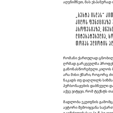
აღვნიშნეთ, მას ესპანურად
„ᲑᲔᲠᲢᲐ ᲘᲡᲚᲐᲡ“ ᲙᲘ
ᲙᲘᲚᲝᲡ ᲤᲣᲜᲥᲪᲘᲐᲖᲔ 
ᲞᲠᲝᲤᲔᲡᲘᲐᲖᲔ; ᲛᲬᲔᲠ
ᲚᲘᲢᲔᲠᲐᲢᲣᲠᲣᲚᲘᲐ, Ხ
ᲗᲝᲛᲐᲡ ᲔᲚᲘᲝᲢᲘᲡ Ა
რომანი ქართულად ცნობილმ
ღრმად გარკვეულმა პროფეს
გაწონასწორებული კილოს მიგ
არა მისი ქმარი, როგორც ძი
ნაკადს თუ დაღლილს სიზმა
პერსონაჟების დაბნეული დ
აქვე ვიტყვი, რომ ტექსტს თ
მადლობა ეკუთვნის გამომც
ავტორი შემოიყვანა საქარ