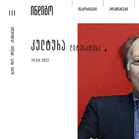
ᲘᲡᲢᲝᲠᲘᲔᲑᲘ
ᲐᲓᲐᲛᲘᲐᲜᲔᲑᲘ
ᲐᲮᲐᲚᲘ ᲓᲠᲝ, ᲘᲓᲔᲔᲑᲘ, ᲐᲓᲐᲛᲘᲐᲜᲔᲑᲘ.
ᲙᲣᲚᲢᲣᲠᲐ
ᲚᲘᲢᲔᲠᲐᲢᲣᲠᲐ
19.04.2022