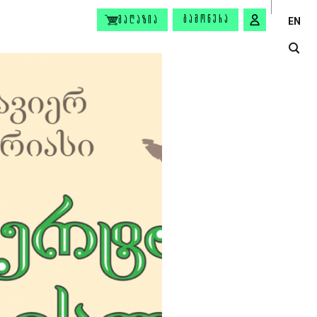
ᲒᲐᲛᲝᲬᲔᲠᲐ
ᲛᲐᲦᲐᲖᲘᲐ
EN