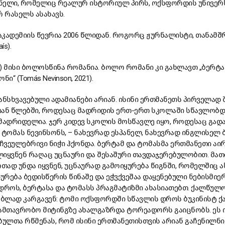
ნელი, რომელიც რეალურ ისტორიულ პირს, ოქსფორდის უნივერს
 რასელს ასახავს.
 აკადემიის წევრია 2006 წლიდან. როგორც ჟურნალისტი, თანა
ís).
2017) მისი ბოლოსწინა რომანია. ბოლო რომანი კი გახლავთ „ბერტა
ი“ (Tomás Nevinson, 2021).
ანსხვავებული ადამიანები არიან. ისინი ერთმანეთს პირველად
-იან წლებში, როდესაც მადრიდის ერთ-ერთ სკოლაში სწავლობდ
მადრიდელია. ჯერ კიდევ სკოლის მოსწავლე იყო, როდესაც გად
ომას ნევინსონს, – ნახევრად ესპანელ, ნახევრად ინგლისელ 
აჩვეულებრივი ნიჭი ჰქონდა. ბერტამ და ტომასმა ერთმანეთი აირ
იყვნენ რაღაც უცნაური და შესაშური თავდაჯერებულობით. მათი
რთად უნდა იყვნენ, უცნაურად გამოიყურება წიგნში, რომელშიც ა
რება ბედისწერის წინაშე და ეჭვქვეშაა დაყენებული ნებისმიე
ე დროს, ბერტასა და ტომასს პრაგმატიზმი ახასიათებთ. ქალწულ
ბლად კარგავენ: ტომი ოქსფორდში სწავლის დროს ბუკინისტ ქა
სამთავრობო მიტინგზე ახალგაზრდა ტორეადორს გაიცნობს. ეს
ულთა რწმენას, რომ ისინი ერთმანეთისთვის არიან გაჩენილნი