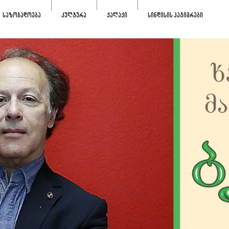
ᲡᲐᲖᲝᲒᲐᲓᲝᲔᲑᲐ
ᲙᲣᲚᲢᲣᲠᲐ
ᲥᲐᲚᲐᲥᲘ
ᲡᲘᲜᲓᲘᲡᲘᲡ ᲞᲐᲢᲘᲛᲠᲔᲑᲘ