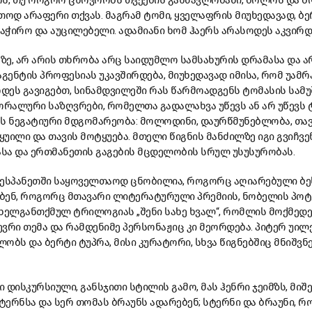
ოს, თუ როგორ ცხოვრობს თვეების განმავლობაში, ბოლოს და ბ
თოდ არაფერი თქვას. მაგრამ ტომი, ყველაფრის მიუხედავად, ბ
საჭირო და აუცილებელი. ადამიანი ხომ ჰაერს არასოდეს აკვირდე
ჟზე, არ არის თხრობა არც საიდუმლო სამსახურის დრამასა და
გენტის პროფესიას უკავშირდება, მიუხედავად იმისა, რომ უამრ
ოდეს გავიგებთ, სინამდვილეში რას წარმოადგენს ტომასის სამუ
მორალური საზღვრები, რომელთა გადალახვა უწევს ან არ უწევს 
ბს ნეგატიური მდგომარეობა: მოლოდინი, დაურწმუნებლობა, თა
ყუილი და თავის მოტყუება. მთელი წიგნის მანძილზე იგი გვიჩვე
სა და ერთმანეთის გაგების მცდელობის სრულ უსუსურობას.
 ესპანეთში საყოველთაოდ ცნობილია, როგორც აღიარებული ბ
ებენ, როგორც მთავარი ლიტერატურული პრემიის, ნობელის პოტ
სახელგანთქმულ ტრილოგიას „შენი სახე ხვალ“, რომლის მოქმედ
ბევრი თემა და რამდენიმე პერსონაჟიც კი მეორდება. პიტერ უი
ობს და ბერტი ტუპრა, მისი კურატორი, სხვა წიგნებშიც მნიშ
ი დისკურსიული, განსჯითი სტილის გამო, მას ჰენრი ჯეიმზს, მიშ
ერნსა და სერ თომას ბრაუნს ადარებენ; სტერნი და ბრაუნი, რ