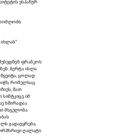
იტეტის ესპანურ
მშრომლობს
 ისლას“
 შეხვდნენ ფრანკოს
ნენ. ბერტა ისლა
აწყვიტა, ცოლად
ბიჭს, რომელსაც
ჩიეს, მათ
 სიმტკიცე იმ
სე ხშირადაა
რი მსჯელობა
ობას
ლს გადაეყრება,
 ორმხრივი ღალატი
.