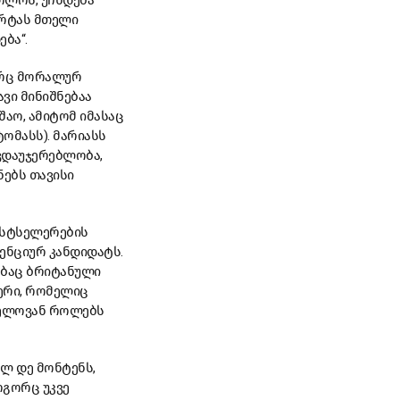
ოლოს, უჩნდება
ერტას მთელი
ბა“.
 არც მორალურ
ავი მინიშნებაა
შაო, ამიტომ იმასაც
ტომასს). მარიასს
ვდაუჯერებლობა,
ნებს თავისი
ესტსელერების
ენციურ კანდიდატს.
ებაც ბრიტანული
ლერი, რომელიც
ვნელოვან როლებს
ელ დე მონტენს,
ოგორც უკვე