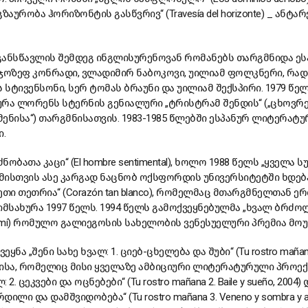
აურობა ჰორიზონტის გასწვრივ“ (Travesía del horizonte) _ ანტა
განსწავლის შემდეგ ინგლისურენოვან რომანებს თარგმნიდა ეს
, ჯოზეფ კონრადი, ვლადიმირ ნაბოკოვი, უილიამ ფოლკნერი, რად
 სტივენსონი, სერ ტომას ბრაუნი და უილიამ შექსპირი. 1979 წე
რა ლორენს სტერნის გენიალური „ტრისტრამ შენდის“ („ცხოვრე
ენისა“) თარგმნისათვის. 1983-1985 წლებში ესპანურ ლიტერატ
.
ობათა კაცი“ (El hombre sentimental), ხოლო 1988 წელს „ყველა სულ
 მისთვის ასე კარგად ნაცნობ ოქსფორდის უნივერსიტეტში ხდება
ეთი თეთრია“ (Corazón tan blanco), რომელმაც მთარგმნელთან 
სახურა 1997 წელს. 1994 წელს გამოქვეყნებულმა „ხვალ ბრძოლ
sa en mí) რომულო გალიეგოსის სახელობის ვენესუელური პრემია მოუ
ნა „შენი სახე ხვალ: 1. ციებ-ცხელება და შუბი“ (Tu rostro mañana 1.
სა, რომელიც მისი ყველაზე ამბიციური ლიტერატურული პროექტ
2. ცეკვები და ოცნებები“ (Tu rostro mañana 2. Baile y sueño, 2004)
რდილი და დამშვიდობება“ (Tu rostro mañana 3. Veneno y sombra y a