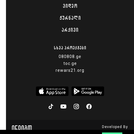
ᲕᲘᲓᲔᲝ
ᲟᲣᲠᲜᲐᲚᲘ
ᲐᲠᲥᲘᲕᲘ
ᲡᲮᲕᲐ ᲞᲠᲝᲔᲥᲢᲔᲑᲘ
080808.ge
toc.ge
rewars21.org
Developed By
© 2015 - 2026