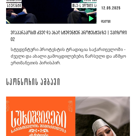
12.05.2025
ᲓᲘᲐᲚᲝᲒᲘ
ᲕᲚᲐᲞᲐᲠᲐᲙᲝᲑᲗ ᲫᲕᲔᲚ ᲓᲐ ᲐᲮᲐᲚ ᲡᲢᲣᲓᲔᲜᲢᲣᲠ ᲞᲠᲝᲢᲔᲡᲢᲔᲑᲖᲔ | ᲔᲞᲘᲖᲝᲓᲘ
02
სტუდენტური პროტესტის ტრადიცია საქართველოში -
ძველი და ახალი გამოცდილებები, წარსული და აწმყო
ერთმანეთის პირისპირ.
ᲡᲞᲝᲜᲡᲝᲠᲘᲡ ᲐᲛᲑᲐᲕᲘ