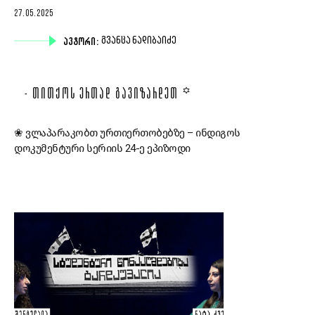
27.05.2025
ᲐᲕᲢᲝᲠᲘ:
ᲒᲕᲐᲜᲪᲐ ᲜᲐᲓᲘᲑᲐᲘᲫᲔ
- ᲗᲘᲗᲥᲝᲡ ᲔᲠᲗᲐᲓ ᲒᲐᲕᲘᲖᲐᲠᲓᲔᲗ ꙳
❀ ვლაპარაკობთ ურთიერთობებზე – ინდიგოს
დოკუმენტური სერიის 24-ე ეპიზოდი