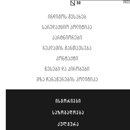
2022
50
ᲘᲜᲓᲘᲒᲝᲡ ᲨᲔᲡᲐᲮᲔᲑ
ᲡᲐᲠᲔᲓᲐᲥᲪᲘᲝ ᲞᲝᲚᲘᲢᲘᲙᲐ
ᲞᲐᲠᲢᲜᲘᲝᲠᲔᲑᲘ
ᲠᲔᲙᲚᲐᲛᲘᲡ ᲒᲐᲜᲗᲐᲕᲡᲔᲑᲐ
ᲙᲝᲜᲢᲐᲥᲢᲘ
ᲬᲔᲡᲔᲑᲘ ᲓᲐ ᲞᲘᲠᲝᲑᲔᲑᲘ
ᲛᲖᲐ ᲩᲐᲜᲐᲬᲔᲠᲔᲑᲘᲡ ᲞᲝᲚᲘᲢᲘᲙᲐ
ᲘᲡᲢᲝᲠᲘᲔᲑᲘ
ᲡᲐᲖᲝᲒᲐᲓᲝᲔᲑᲐ
ᲙᲣᲚᲢᲣᲠᲐ