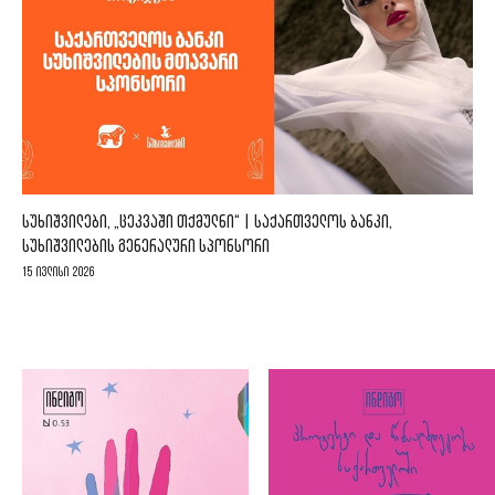
ᲡᲣᲮᲘᲨᲕᲘᲚᲔᲑᲘ, „ᲪᲔᲙᲕᲐᲨᲘ ᲗᲥᲛᲣᲚᲜᲘ“ | ᲡᲐᲥᲐᲠᲗᲕᲔᲚᲝᲡ ᲑᲐᲜᲙᲘ,
ᲡᲣᲮᲘᲨᲕᲘᲚᲔᲑᲘᲡ ᲒᲔᲜᲔᲠᲐᲚᲣᲠᲘ ᲡᲞᲝᲜᲡᲝᲠᲘ
15 ივლისი 2026