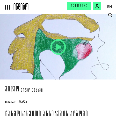
ᲒᲐᲛᲝᲬᲔᲠᲐ
EN
ᲕᲘᲓᲔᲝ
ᲕᲘᲓᲔᲝ ᲐᲛᲑᲐᲕᲘ
ᲗᲔᲒᲔᲑᲘ:
#ᲮᲐᲢᲕᲐ
ᲬᲐᲠᲛᲝᲡᲐᲮᲕᲘᲗᲘ ᲐᲠᲡᲔᲑᲔᲑᲘᲡ ᲐᲚᲑᲝᲛᲘ