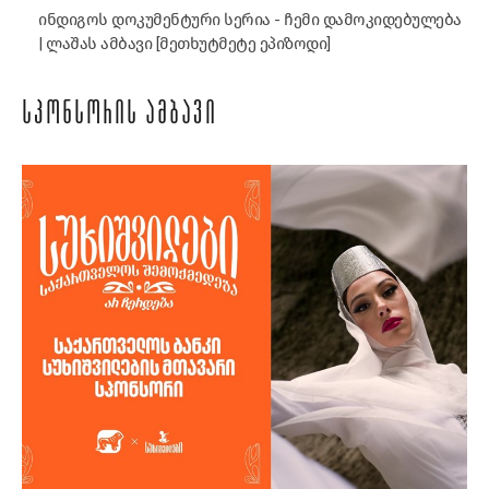
ინდიგოს დოკუმენტური სერია - ჩემი დამოკიდებულება
| ლაშას ამბავი [მეთხუტმეტე ეპიზოდი]
ᲡᲞᲝᲜᲡᲝᲠᲘᲡ ᲐᲛᲑᲐᲕᲘ