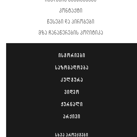
ᲠᲔᲙᲚᲐᲛᲘᲡ ᲒᲐᲜᲗᲐᲕᲡᲔᲑᲐ
ᲙᲝᲜᲢᲐᲥᲢᲘ
ᲬᲔᲡᲔᲑᲘ ᲓᲐ ᲞᲘᲠᲝᲑᲔᲑᲘ
ᲛᲖᲐ ᲩᲐᲜᲐᲬᲔᲠᲔᲑᲘᲡ ᲞᲝᲚᲘᲢᲘᲙᲐ
ᲘᲡᲢᲝᲠᲘᲔᲑᲘ
ᲡᲐᲖᲝᲒᲐᲓᲝᲔᲑᲐ
ᲙᲣᲚᲢᲣᲠᲐ
ᲕᲘᲓᲔᲝ
ᲟᲣᲠᲜᲐᲚᲘ
ᲐᲠᲥᲘᲕᲘ
ᲡᲮᲕᲐ ᲞᲠᲝᲔᲥᲢᲔᲑᲘ