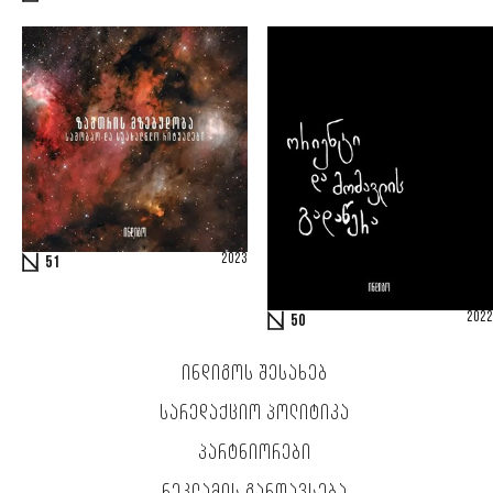
2023
51
2022
50
ᲘᲜᲓᲘᲒᲝᲡ ᲨᲔᲡᲐᲮᲔᲑ
ᲡᲐᲠᲔᲓᲐᲥᲪᲘᲝ ᲞᲝᲚᲘᲢᲘᲙᲐ
ᲞᲐᲠᲢᲜᲘᲝᲠᲔᲑᲘ