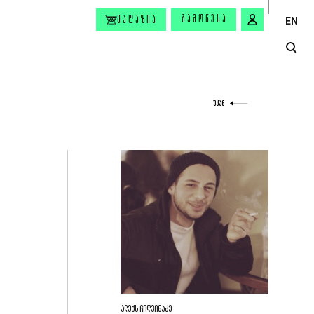
ᲒᲐᲛᲝᲬᲔᲠᲐ
ᲛᲐᲦᲐᲖᲘᲐ
EN
ᲣᲙᲐᲜ
ალექს ჩიღვინაძე