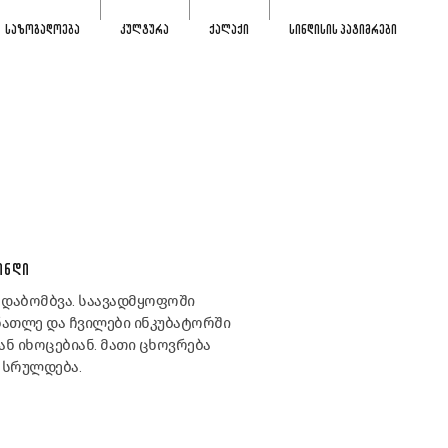
ᲡᲐᲖᲝᲒᲐᲓᲝᲔᲑᲐ
ᲙᲣᲚᲢᲣᲠᲐ
ᲥᲐᲚᲐᲥᲘ
ᲡᲘᲜᲓᲘᲡᲘᲡ ᲞᲐᲢᲘᲛᲠᲔᲑᲘ
ᲘᲜᲓᲘ
დაბომბვა. საავადმყოფოში
ნათლე და ჩვილები ინკუბატორში
ან იხოცებიან. მათი ცხოვრება
 სრულდება.