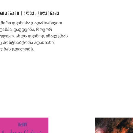
ᲠᲘ ᲐᲜᲑᲐᲜᲘ | ᲐᲚᲔᲥᲡ ᲩᲘᲦᲕᲘᲜᲐᲫᲔ
ვშირი ღვინოსაც ადამიანივით
ტამპა, დაუდგინა, როგორ
ულიყო. ახლა ღვინოც იმავე გზას
ც პოსტსაბჭოთა ადამიანი,
ებას ცდილობს.