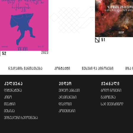
51
2023
52
ᲠᲔᲙᲚᲐᲛᲘᲡ ᲒᲐᲜᲗᲐᲕᲡᲔᲑᲐ
ᲙᲝᲜᲢᲐᲥᲢᲘ
ᲬᲔᲡᲔᲑᲘ ᲓᲐ ᲞᲘᲠᲝᲑᲔᲑᲘ
ᲛᲖᲐ 
ᲙᲣᲚᲢᲣᲠᲐ
ᲕᲘᲓᲔᲝ
ᲟᲣᲠᲜᲐᲚᲘ
ᲚᲘᲢᲔᲠᲐᲢᲣᲠᲐ
ᲕᲘᲓᲔᲝ ᲐᲛᲑᲐᲕᲘ
ᲑᲝᲚᲝ ᲜᲝᲛᲔᲠᲘ
ᲙᲘᲜᲝ
ᲐᲓᲐᲛᲘᲐᲜᲔᲑᲘ
ᲒᲐᲛᲝᲬᲔᲠᲐ
ᲗᲔᲐᲢᲠᲘ
ᲓᲘᲐᲚᲝᲒᲘ
ᲡᲐᲓ ᲨᲔᲕᲘᲫᲘᲜᲝ?
ᲛᲣᲡᲘᲙᲐ
ᲙᲝᲛᲔᲜᲢᲐᲠᲘ
ᲕᲘᲖᲣᲐᲚᲣᲠᲘ ᲮᲔᲚᲝᲕᲜᲔᲑᲐ