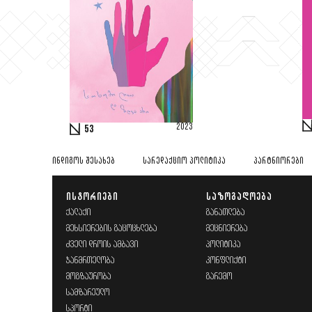
2023
53
ᲘᲜᲓᲘᲒᲝᲡ ᲨᲔᲡᲐᲮᲔᲑ
ᲡᲐᲠᲔᲓᲐᲥᲪᲘᲝ ᲞᲝᲚᲘᲢᲘᲙᲐ
ᲞᲐᲠᲢᲜᲘᲝᲠᲔᲑᲘ
ᲘᲡᲢᲝᲠᲘᲔᲑᲘ
ᲡᲐᲖᲝᲒᲐᲓᲝᲔᲑᲐ
ᲥᲐᲚᲐᲥᲘ
ᲒᲐᲜᲐᲗᲚᲔᲑᲐ
ᲛᲔᲮᲡᲘᲔᲠᲔᲑᲘᲡ ᲒᲐᲪᲝᲪᲮᲚᲔᲑᲐ
ᲛᲔᲪᲜᲘᲔᲠᲔᲑᲐ
ᲫᲕᲔᲚᲘ ᲓᲠᲝᲘᲡ ᲐᲛᲑᲐᲕᲘ
ᲞᲝᲚᲘᲢᲘᲙᲐ
ᲯᲐᲜᲛᲠᲗᲔᲚᲝᲑᲐ
ᲙᲝᲜᲤᲚᲘᲥᲢᲘ
ᲛᲝᲒᲖᲐᲣᲠᲝᲑᲐ
ᲒᲐᲠᲔᲛᲝ
ᲡᲐᲛᲖᲐᲠᲔᲣᲚᲝ
ᲡᲞᲝᲠᲢᲘ