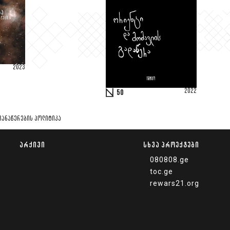
2023
2022
50
ᲩᲐᲜᲐᲬᲔᲠᲔᲑᲘᲡ ᲞᲝᲚᲘᲢᲘᲙᲐ
ᲐᲠᲥᲘᲕᲘ
ᲡᲮᲕᲐ ᲞᲠᲝᲔᲥᲢᲔᲑᲘ
080808.ge
toc.ge
rewars21.org