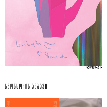
ᲒᲐᲛᲝᲬᲔᲠᲐ
ᲡᲞᲝᲜᲡᲝᲠᲘᲡ ᲐᲛᲑᲐᲕᲘ