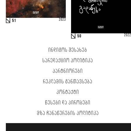
2023
51
2022
50
ᲘᲜᲓᲘᲒᲝᲡ ᲨᲔᲡᲐᲮᲔᲑ
ᲡᲐᲠᲔᲓᲐᲥᲪᲘᲝ ᲞᲝᲚᲘᲢᲘᲙᲐ
ᲞᲐᲠᲢᲜᲘᲝᲠᲔᲑᲘ
ᲠᲔᲙᲚᲐᲛᲘᲡ ᲒᲐᲜᲗᲐᲕᲡᲔᲑᲐ
ᲙᲝᲜᲢᲐᲥᲢᲘ
ᲬᲔᲡᲔᲑᲘ ᲓᲐ ᲞᲘᲠᲝᲑᲔᲑᲘ
ᲛᲖᲐ ᲩᲐᲜᲐᲬᲔᲠᲔᲑᲘᲡ ᲞᲝᲚᲘᲢᲘᲙᲐ