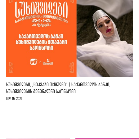
ᲡᲣᲮᲘᲨᲕᲘᲚᲔᲑᲘ, „ᲪᲔᲙᲕᲐᲨᲘ ᲗᲥᲛᲣᲚᲜᲘ“ | ᲡᲐᲥᲐᲠᲗᲕᲔᲚᲝᲡ ᲑᲐᲜᲙᲘ,
ᲡᲣᲮᲘᲨᲕᲘᲚᲔᲑᲘᲡ ᲒᲔᲜᲔᲠᲐᲚᲣᲠᲘ ᲡᲞᲝᲜᲡᲝᲠᲘ
ივლ 15, 2026