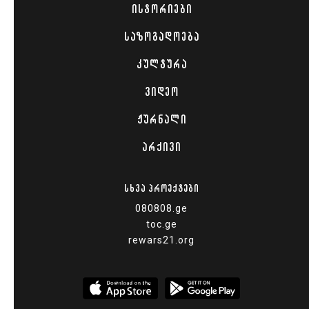
ᲘᲡᲢᲝᲠᲘᲔᲑᲘ
ᲡᲐᲖᲝᲒᲐᲓᲝᲔᲑᲐ
ᲙᲣᲚᲢᲣᲠᲐ
ᲕᲘᲓᲔᲝ
ᲟᲣᲠᲜᲐᲚᲘ
ᲐᲠᲥᲘᲕᲘ
ᲡᲮᲕᲐ ᲞᲠᲝᲔᲥᲢᲔᲑᲘ
080808.ge
toc.ge
rewars21.org