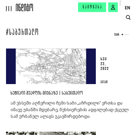
ᲒᲐᲛᲝᲬᲔᲠᲐ
EN
#ᲡᲐᲑᲣᲠᲗᲐᲚᲝ
ᲣᲙᲐᲜ
ᲡᲔᲥ
22,
2022
ᲥᲐᲚᲐᲥᲘ
ᲮᲔᲢᲘᲐᲚᲘ ᲨᲣᲐᲓᲦᲘᲡ ᲛᲘᲯᲜᲐᲖᲔ | ᲡᲐᲑᲣᲠᲗᲐᲚᲝ
ამ ესსეში აღწერილი ჩემი სამი „აჩრდილი“ ერთსა და
იმავე უბანში მდებარე, მეხსიერების ადგილებად ქცეულ
სამ ურბანულ ალაგს უკავშირდებოდა.