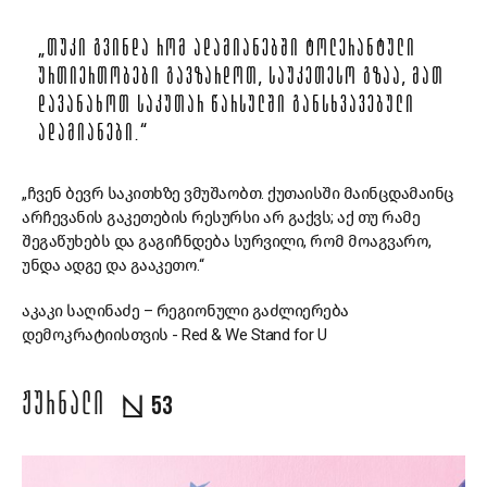
„ᲗᲣᲙᲘ ᲒᲕᲘᲜᲓᲐ ᲠᲝᲛ ᲐᲓᲐᲛᲘᲐᲜᲔᲑᲨᲘ ᲢᲝᲚᲔᲠᲐᲜᲢᲣᲚᲘ
ᲣᲠᲗᲘᲔᲠᲗᲝᲑᲔᲑᲘ ᲒᲐᲕᲖᲐᲠᲓᲝᲗ, ᲡᲐᲣᲙᲔᲗᲔᲡᲝ ᲒᲖᲐᲐ, ᲛᲐᲗ
ᲓᲐᲕᲐᲜᲐᲮᲝᲗ ᲡᲐᲙᲣᲗᲐᲠ ᲬᲐᲠᲡᲣᲚᲨᲘ ᲒᲐᲜᲡᲮᲕᲐᲕᲔᲑᲣᲚᲘ
ᲐᲓᲐᲛᲘᲐᲜᲔᲑᲘ.“
„ჩვენ ბევრ საკითხზე ვმუშაობთ. ქუთაისში მაინცდამაინც
არჩევანის გაკეთების რესურსი არ გაქვს; აქ თუ რამე
შეგაწუხებს და გაგიჩნდება სურვილი, რომ მოაგვარო,
უნდა ადგე და გააკეთო.“
აკაკი საღინაძე – რეგიონული გაძლიერება
დემოკრატიისთვის - Red & We Stand for U
ᲟᲣᲠᲜᲐᲚᲘ
53