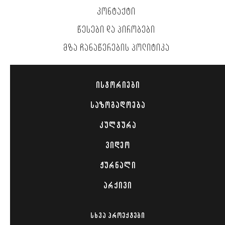
ᲙᲝᲜᲢᲐᲥᲢᲘ
ᲬᲔᲡᲔᲑᲘ ᲓᲐ ᲞᲘᲠᲝᲑᲔᲑᲘ
ᲛᲖᲐ ᲩᲐᲜᲐᲬᲔᲠᲔᲑᲘᲡ ᲞᲝᲚᲘᲢᲘᲙᲐ
ᲘᲡᲢᲝᲠᲘᲔᲑᲘ
ᲡᲐᲖᲝᲒᲐᲓᲝᲔᲑᲐ
ᲙᲣᲚᲢᲣᲠᲐ
ᲕᲘᲓᲔᲝ
ᲟᲣᲠᲜᲐᲚᲘ
ᲐᲠᲥᲘᲕᲘ
ᲡᲮᲕᲐ ᲞᲠᲝᲔᲥᲢᲔᲑᲘ