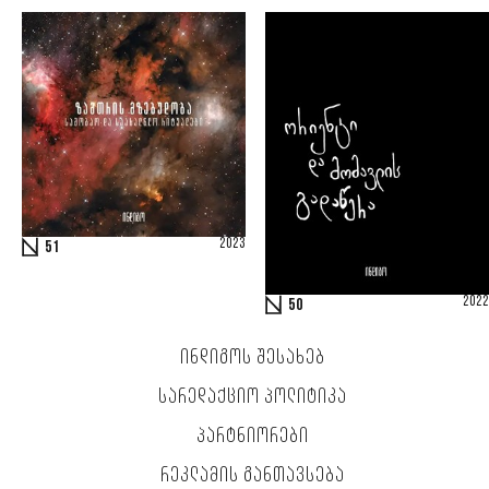
2023
51
2022
50
ᲘᲜᲓᲘᲒᲝᲡ ᲨᲔᲡᲐᲮᲔᲑ
ᲡᲐᲠᲔᲓᲐᲥᲪᲘᲝ ᲞᲝᲚᲘᲢᲘᲙᲐ
ᲞᲐᲠᲢᲜᲘᲝᲠᲔᲑᲘ
ᲠᲔᲙᲚᲐᲛᲘᲡ ᲒᲐᲜᲗᲐᲕᲡᲔᲑᲐ