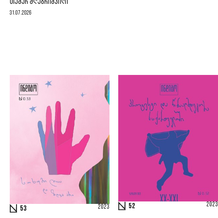
ᲗᲐᲛᲐᲠ ᲛᲦᲔᲑᲠᲘᲨᲕᲘᲚᲘ
31.07.2026
2023
52
2023
53