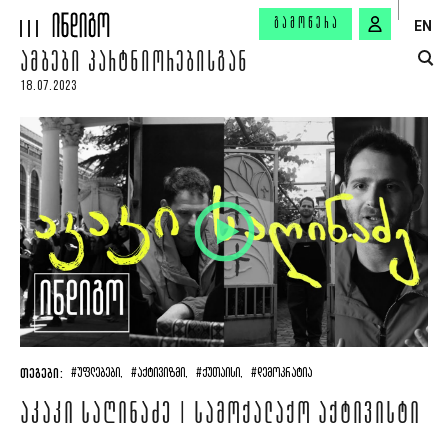
ᲒᲐᲛᲝᲬᲔᲠᲐ
EN
ᲐᲛᲑᲔᲑᲘ ᲞᲐᲠᲢᲜᲘᲝᲠᲔᲑᲘᲡᲒᲐᲜ
18.07.2023
ᲗᲔᲒᲔᲑᲘ:
#ᲣᲤᲚᲔᲑᲔᲑᲘ,
#ᲐᲥᲢᲘᲕᲘᲖᲛᲘ,
#ᲥᲣᲗᲐᲘᲡᲘ,
#ᲓᲔᲛᲝᲙᲠᲐᲢᲘᲐ
ᲐᲙᲐᲙᲘ ᲡᲐᲦᲘᲜᲐᲫᲔ | ᲡᲐᲛᲝᲥᲐᲚᲐᲥᲝ ᲐᲥᲢᲘᲕᲘᲡᲢᲘ