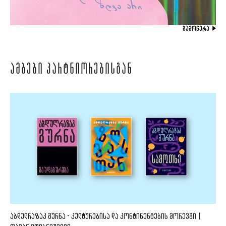
ᲒᲐᲛᲝᲬᲔᲠᲐ
ᲐᲛᲑᲔᲑᲘ ᲞᲐᲠᲢᲜᲘᲝᲠᲔᲑᲘᲡᲒᲐᲜ
ᲐᲑᲓᲣᲚᲠᲐᲖᲐᲙ ᲒᲣᲠᲜᲐ - ᲙᲣᲚᲢᲣᲠᲔᲑᲘᲡᲐ ᲓᲐ ᲙᲝᲜᲢᲘᲜᲔᲜᲢᲔᲑᲘᲡ ᲛᲝᲠᲔᲕᲨᲘ |