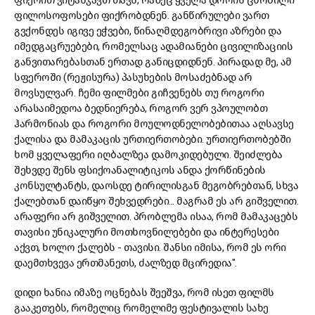
ფიქრით ვიტანჯავთ თავს, რაზეც ყველა დროის ცნობილი
ფილოსოფოსები ფიქრობდნენ. განწირულები ვართ
გვქონდეს იგივე ეჭვები, წინაღმდეგობრივი აზრები და
იმედგაცრუებები, რომელსაც ადამიანები ცივილიზაციის
განვითარებასთან ერთად განიცდიდნენ. პირადად მე, ამ
სფეროში (რეჟისურა) პასუხების მოსაძებნად არ
მოვსულვარ. ჩემი ფილმები გიჩვენებს თუ როგორი
არასაიმედოა ბედნიერება, როგორ ვერ ვპოულობთ
ჰარმონიას და როგორი მოულოდნელობებითაა აღსავსე
ქალისა და მამაკაცის ურთიერთობები. ურთიერთობებში
ხომ ყველაფერი იღბალზეა დამოკიდებული. შეიძლება
შეხვდე შენს ფსიქოანალიტიკოს ანდა ქორწინების
კონსულტანტს, დაოსდე ტირილისგან მეგობრებთან, სხვა
ქალებთან დაიწყო შეხვედრები... მაგრამ ეს არ გიშველით.
არაფერი არ გიშველით. პრობლემა ისაა, რომ მამაკაცებს
თავისი უნიკალური მოთხოვნილებები და ინტერესები
აქვთ, ხოლო ქალებს - თავისი. შანსი იმისა, რომ ეს ორი
დაემთხვევა ერთმანეთს, ძალზედ მცირედია".
დიდი ხანია იმაზე ოცნებას შეეშვა, რომ ისეთ ფილმს
გააკეთებს, რომელიც რომელიმე ფესტივალის სახე