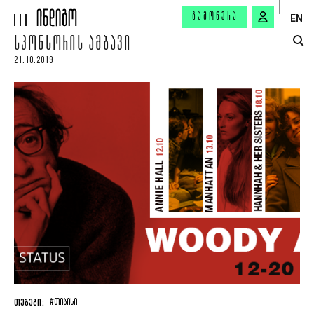
ᲒᲐᲛᲝᲬᲔᲠᲐ
EN
ᲡᲞᲝᲜᲡᲝᲠᲘᲡ ᲐᲛᲑᲐᲕᲘ
21.10.2019
ᲗᲔᲒᲔᲑᲘ:
#ᲗᲘᲑᲘᲡᲘ