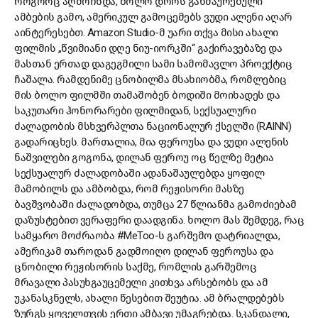
როგორც აღმოჩნდა, ბოლო დროს გახმაურებული
ამბების გამო, ამერიკულ გამოცემებს ვუდი ალენი აღარ
აინტერესებთ. Amazon Studio-მ უარი თქვა მისი ახალი
ფილმის „წვიმიანი დღე ნიუ-იორკში“ გაქირავებაზე და
მასთან ერთად დაგეგმილი სამი სამომავლო პროექტიც
ჩაშალა. რამდენიმე ცნობილმა მსახიობმა, რომლებიც
მის ბოლო ფილმში თამაშობენ ბოდიში მოიხადეს და
საკუთარი ჰონორარები ფილმიდან, სექსუალური
ძალადობის მსხვერპლთა ნაციონალურ ქსელში (RAINN)
გადარიცხეს. მართალია, მია ფეროუსა და ვუდი ალენის
ნაშვილები გოგონა, დილან ფეროუ ოც წელზე მეტია
სექსუალურ ძალადობაში ადანაშაულებდა ყოფილ
მამობილს და ამბობდა, რომ რეჟისორი მასზე
ბავშვობაში ძალადობდა, თუმცა 27 წლიანმა გამოძიებამ
დაზუსტებით ვერაფერი დაადგინა. ხოლო მას შემდეგ, რაც
სამყარო მოძრაობა #MeToo-ს გარშემო დატრიალდა,
ამერიკამ თაროდან გადმოიღო დილან ფეროუსა და
ცნობილი რეჟისორის საქმე, რომლის გარშემოც
მრავალი პასუხგაუცემელი კითხვა არსებობს და ამ
უკანასკნელს, ახალი წესებით შეუტია. ამ ბრალდებებს
ზურგს ყოველთვის ერთი ამბავი უმაგრებდა. სკანდალი,