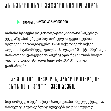
ᲐᲮᲘᲠᲔᲑᲣᲚᲘ ᲘᲜᲢᲔᲚᲔᲥᲢᲣᲐᲚᲘ ᲜᲘᲣ-ᲘᲝᲠᲙᲘᲓᲐᲜ
ᲐᲕᲢᲝᲠᲘ:
ᲡᲐᲚᲝᲛᲔ ᲙᲘᲙᲐᲚᲔᲘᲨᲕᲘᲚᲘ
თიბისი სტატუსი
და
კინოთეატრი „ამირანი“
ამჯერად
ყველაზე ახირებული ნიუ-იორკელის, ვუდი ალენის
ფილმებს წარმოგიდგენთ.
12-20 ოქტომბერს თქვენ
ალენის 5 გამორჩეულ ფილმს იხილავთ. 10 ოქტომბერს კი,
მარათონის ფარგლებში, ამერიკელი რეჟისორის ბოლო
ფილმის
„წვიმიანი დღე ნიუ-იორკში“
პრემიერა
გაიმართება.
„ᲐᲠ ᲛᲔᲨᲘᲜᲘᲐ ᲡᲘᲙᲕᲓᲘᲚᲘᲡ, ᲣᲑᲠᲐᲚᲝᲓ ᲛᲘᲜᲓᲐ, ᲘᲛ
ᲓᲠᲝᲡ ᲘᲥ ᲐᲠ ᲕᲘᲧᲝ“ -
ᲕᲣᲓᲘ ᲐᲚᲔᲜᲘ.
ნიუ-იორკელი ნევროტიკი, სათვალიანი ინტელექტუალია,
რომელიც გაუთავებლად წუწუნებს და უსასრულოდ