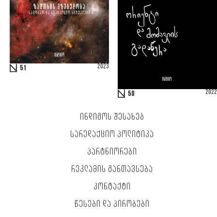
2023
51
2022
50
ᲘᲜᲓᲘᲒᲝᲡ ᲨᲔᲡᲐᲮᲔᲑ
ᲡᲐᲠᲔᲓᲐᲥᲪᲘᲝ ᲞᲝᲚᲘᲢᲘᲙᲐ
ᲞᲐᲠᲢᲜᲘᲝᲠᲔᲑᲘ
ᲠᲔᲙᲚᲐᲛᲘᲡ ᲒᲐᲜᲗᲐᲕᲡᲔᲑᲐ
ᲙᲝᲜᲢᲐᲥᲢᲘ
ᲬᲔᲡᲔᲑᲘ ᲓᲐ ᲞᲘᲠᲝᲑᲔᲑᲘ