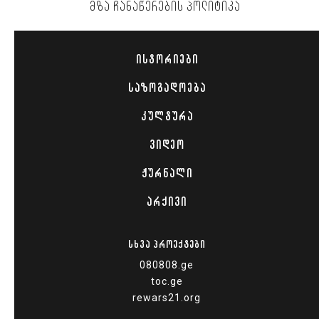
ᲛᲖᲐ ᲩᲐᲜᲐᲬᲔᲠᲔᲑᲘᲡ ᲞᲝᲚᲘᲢᲘᲙᲐ
ᲘᲡᲢᲝᲠᲘᲔᲑᲘ
ᲡᲐᲖᲝᲒᲐᲓᲝᲔᲑᲐ
ᲙᲣᲚᲢᲣᲠᲐ
ᲕᲘᲓᲔᲝ
ᲟᲣᲠᲜᲐᲚᲘ
ᲐᲠᲥᲘᲕᲘ
ᲡᲮᲕᲐ ᲞᲠᲝᲔᲥᲢᲔᲑᲘ
080808.ge
toc.ge
rewars21.org