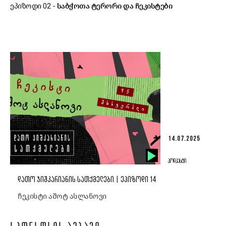
ეპიზოდი 02 -
საბჭოთა ტერორი და ჩეკისტები
14.07.2025
ᲞᲝᲓᲙᲐᲡᲢᲘ
ᲓᲐᲗᲝ ᲯᲘᲨᲙᲐᲠᲘᲐᲜᲘᲡ ᲡᲐᲗᲥᲛᲔᲚᲔᲑᲘ | ᲔᲞᲘᲖᲝᲓᲘ 14
ჩეკისტი აშოტ ასლანოვი