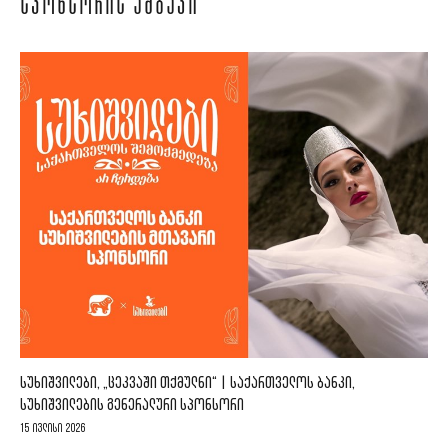
ᲡᲞᲝᲜᲡᲝᲠᲘᲡ ᲐᲛᲑᲐᲕᲘ
ᲡᲣᲮᲘᲨᲕᲘᲚᲔᲑᲘ, „ᲪᲔᲙᲕᲐᲨᲘ ᲗᲥᲛᲣᲚᲜᲘ“ | ᲡᲐᲥᲐᲠᲗᲕᲔᲚᲝᲡ ᲑᲐᲜᲙᲘ,
ᲡᲣᲮᲘᲨᲕᲘᲚᲔᲑᲘᲡ ᲒᲔᲜᲔᲠᲐᲚᲣᲠᲘ ᲡᲞᲝᲜᲡᲝᲠᲘ
15 ივლისი 2026