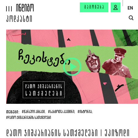
ᲒᲐᲛᲝᲬᲔᲠᲐ
EN
ᲞᲝᲓᲙᲐᲡᲢᲘ
ᲗᲔᲒᲔᲑᲘ:
#ᲬᲐᲠᲡᲣᲚᲘ ᲐᲛᲑᲐᲕᲘ,
#ᲡᲐᲑᲭᲝᲗᲐ ᲙᲐᲕᲨᲘᲠᲘ,
#ᲘᲡᲢᲝᲠᲘᲐ,
#ᲓᲐᲗᲝ ᲯᲘᲨᲙᲐᲠᲘᲐᲜᲘᲡ ᲡᲐᲗᲥᲛᲔᲚᲔᲑᲘ
ᲓᲐᲗᲝ ᲯᲘᲨᲙᲐᲠᲘᲐᲜᲘᲡ ᲡᲐᲗᲥᲛᲔᲚᲔᲑᲘ | ᲔᲞᲘᲖᲝᲓᲘ