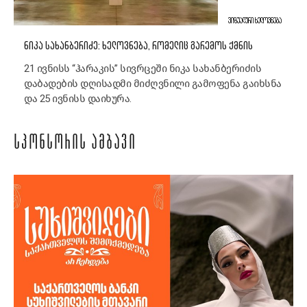
ᲕᲘᲖᲣᲐᲚᲣᲠᲘ ᲮᲔᲚᲝᲕᲜᲔᲑᲐ
ᲜᲘᲙᲐ ᲡᲐᲮᲐᲜᲑᲔᲠᲘᲫᲔ: ᲮᲔᲚᲝᲕᲜᲔᲑᲐ, ᲠᲝᲛᲔᲚᲘᲪ ᲒᲐᲠᲔᲛᲝᲡ ᲥᲛᲜᲘᲡ
21 ივნისს “ჰარაკის” სივრცეში ნიკა სახანბერიძის
დაბადების დღისადმი მიძღვნილი გამოფენა გაიხსნა
და 25 ივნისს დაიხურა.
ᲡᲞᲝᲜᲡᲝᲠᲘᲡ ᲐᲛᲑᲐᲕᲘ