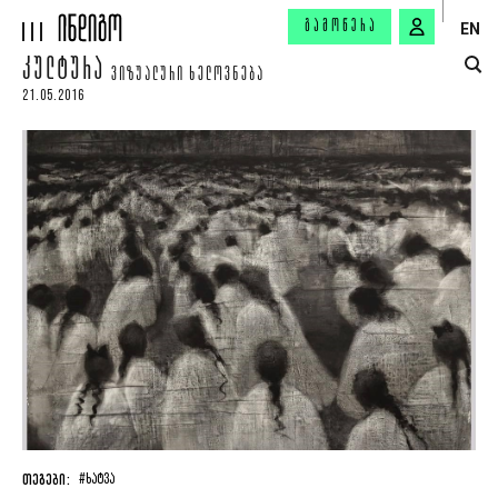
ᲒᲐᲛᲝᲬᲔᲠᲐ
EN
ᲙᲣᲚᲢᲣᲠᲐ
ᲕᲘᲖᲣᲐᲚᲣᲠᲘ ᲮᲔᲚᲝᲕᲜᲔᲑᲐ
21.05.2016
ᲗᲔᲒᲔᲑᲘ:
#ᲮᲐᲢᲕᲐ