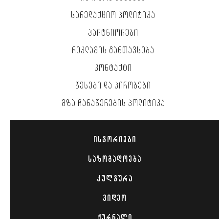
ᲡᲐᲠᲔᲓᲐᲥᲪᲘᲝ ᲞᲝᲚᲘᲢᲘᲙᲐ
ᲞᲐᲠᲢᲜᲘᲝᲠᲔᲑᲘ
ᲠᲔᲙᲚᲐᲛᲘᲡ ᲒᲐᲜᲗᲐᲕᲡᲔᲑᲐ
ᲙᲝᲜᲢᲐᲥᲢᲘ
ᲬᲔᲡᲔᲑᲘ ᲓᲐ ᲞᲘᲠᲝᲑᲔᲑᲘ
ᲛᲖᲐ ᲩᲐᲜᲐᲬᲔᲠᲔᲑᲘᲡ ᲞᲝᲚᲘᲢᲘᲙᲐ
ᲘᲡᲢᲝᲠᲘᲔᲑᲘ
ᲡᲐᲖᲝᲒᲐᲓᲝᲔᲑᲐ
ᲙᲣᲚᲢᲣᲠᲐ
ᲕᲘᲓᲔᲝ
ᲟᲣᲠᲜᲐᲚᲘ