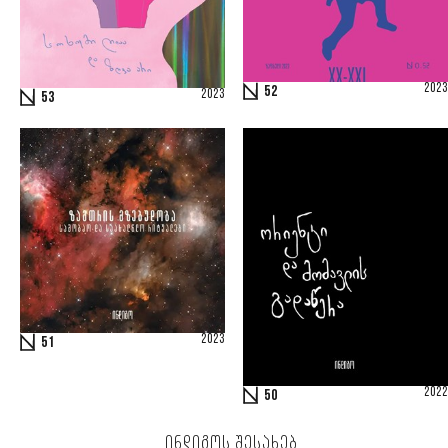
2023
52
2023
53
2023
51
2022
50
ᲘᲜᲓᲘᲒᲝᲡ ᲨᲔᲡᲐᲮᲔᲑ