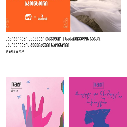
ᲡᲣᲮᲘᲨᲕᲘᲚᲔᲑᲘ, „ᲪᲔᲙᲕᲐᲨᲘ ᲗᲥᲛᲣᲚᲜᲘ“ | ᲡᲐᲥᲐᲠᲗᲕᲔᲚᲝᲡ ᲑᲐᲜᲙᲘ,
ᲡᲣᲮᲘᲨᲕᲘᲚᲔᲑᲘᲡ ᲒᲔᲜᲔᲠᲐᲚᲣᲠᲘ ᲡᲞᲝᲜᲡᲝᲠᲘ
15 ივლისი 2026