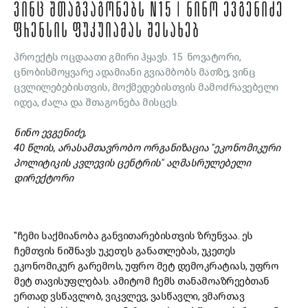
ᲕᲘᲜᲪ ᲨᲗᲐᲒᲕᲐᲒᲝᲜᲔᲑᲡ N15 | ᲜᲘᲜᲝ ᲔᲕᲒᲔᲜᲘᲫᲔ
ᲤᲠᲔᲜᲡᲘᲡ ᲤᲣᲙᲣᲘᲐᲛᲐᲡ ᲨᲔᲡᲐᲮᲔᲑ
პროექტს ოცდაათი გმირი ჰყავს. 15 ნოვატორი,
ცნობისმოყვარე ადამიანი გვიამბობს მათზე, ვინც
ცვლილებებისთვის, მოქმედებისთვის მამოძრავებელი
იდეა, ძალა და შთაგონება მისცეს.
ნინო ევგენიძე,
40 წლის, არასამთავრობო ორგანიზაცია "ეკონომიკური
პოლიტიკის კვლევის ცენტრის" აღმასრულებელი
დირექტორი
"ჩემი საქმიანობა განვითარებისთვის ზრუნვაა. ეს
ჩემთვის ნიშნავს უკეთეს განათლებას, უკეთეს
ეკონომიკურ გარემოს, უფრო მეტ დემოკრატიას, უფრო
მეტ თავისუფლებას. ამიტომ ჩემს თანამოაზრეებთან
ერთად ვსწავლობ, ვიკვლევ, ვასწავლი, ვმართავ