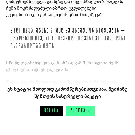
დისკუსიებს ყველა დონეზე და ისევ ვსწავლობ, რადგან,
ჩემი მოკრძალებული აზრით, ცვლილებები
უკეთესობისკენ განათლების გზით მიიღწევა".
ᲓᲘᲓᲘ ᲘᲓᲔᲐ: ᲛᲯᲔᲠᲐ ᲛᲘᲒᲔᲚ ᲓᲔ ᲣᲜᲐᲛᲣᲜᲝᲡ ᲡᲘᲢᲧᲕᲔᲑᲘᲡ ‒
ᲘᲪᲮᲝᲕᲠᲔᲗ ᲘᲡᲔ, ᲠᲝᲛ ᲡᲘᲙᲕᲓᲘᲚᲘ ᲗᲥᲕᲔᲜᲗᲕᲘᲡ ᲣᲛᲐᲦᲚᲔᲡᲘ
ᲣᲡᲐᲛᲐᲠᲗᲚᲝᲑᲐ ᲘᲧᲝᲡ.
სწორედ განათლებისკენ სწრაფვამ შემოიყვანა ჩემს
ცხოვრებაში ფრენკ ფუკუიამა.
როცა ცივ, უსინათლო და გაურკვეველი პერსპექტივი
ეს სტატია მხოლოდ გამომწერებისთვისაა. შეიძინე
შენთვის სასურველი პაკეტი
ᲨᲔᲡᲕᲚᲐ
ᲒᲐᲛᲝᲬᲔᲠᲐ