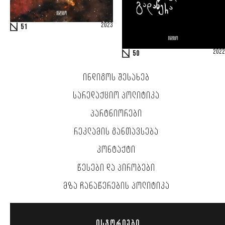
2023
51
2022
50
ᲘᲜᲓᲘᲒᲝᲡ ᲨᲔᲡᲐᲮᲔᲑ
ᲡᲐᲠᲔᲓᲐᲥᲪᲘᲝ ᲞᲝᲚᲘᲢᲘᲙᲐ
ᲞᲐᲠᲢᲜᲘᲝᲠᲔᲑᲘ
ᲠᲔᲙᲚᲐᲛᲘᲡ ᲒᲐᲜᲗᲐᲕᲡᲔᲑᲐ
ᲙᲝᲜᲢᲐᲥᲢᲘ
ᲬᲔᲡᲔᲑᲘ ᲓᲐ ᲞᲘᲠᲝᲑᲔᲑᲘ
ᲛᲖᲐ ᲩᲐᲜᲐᲬᲔᲠᲔᲑᲘᲡ ᲞᲝᲚᲘᲢᲘᲙᲐ
ᲘᲡᲢᲝᲠᲘᲔᲑᲘ