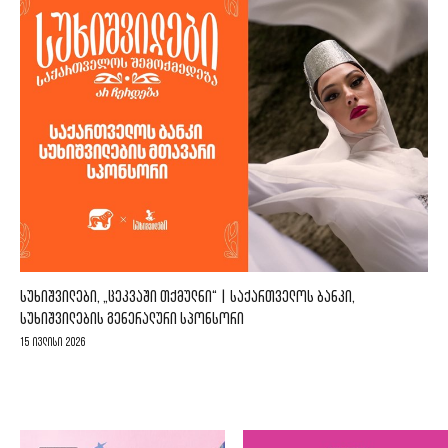
ᲡᲣᲮᲘᲨᲕᲘᲚᲔᲑᲘ, „ᲪᲔᲙᲕᲐᲨᲘ ᲗᲥᲛᲣᲚᲜᲘ“ | ᲡᲐᲥᲐᲠᲗᲕᲔᲚᲝᲡ ᲑᲐᲜᲙᲘ,
ᲡᲣᲮᲘᲨᲕᲘᲚᲔᲑᲘᲡ ᲒᲔᲜᲔᲠᲐᲚᲣᲠᲘ ᲡᲞᲝᲜᲡᲝᲠᲘ
15 ივლისი 2026