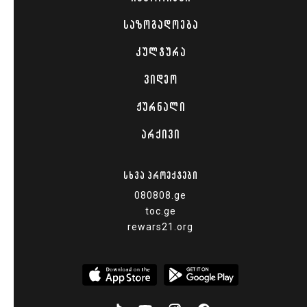
ᲡᲐᲖᲝᲒᲐᲓᲝᲔᲑᲐ
ᲙᲣᲚᲢᲣᲠᲐ
ᲕᲘᲓᲔᲝ
ᲟᲣᲠᲜᲐᲚᲘ
ᲐᲠᲥᲘᲕᲘ
ᲡᲮᲕᲐ ᲞᲠᲝᲔᲥᲢᲔᲑᲘ
080808.ge
toc.ge
rewars21.org