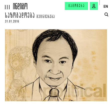
ᲒᲐᲛᲝᲬᲔᲠᲐ
EN
ᲡᲐᲖᲝᲒᲐᲓᲝᲔᲑᲐ
ᲛᲔᲪᲜᲘᲔᲠᲔᲑᲐ
31.01.2016