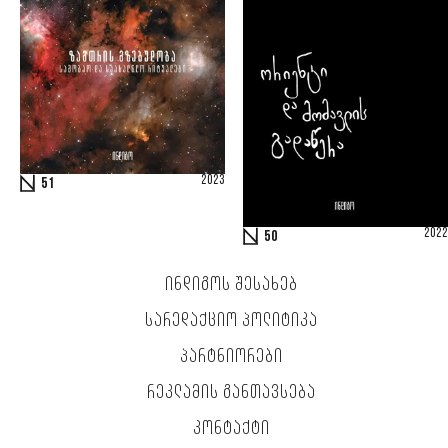
2023
51
2022
50
ᲘᲜᲓᲘᲒᲝᲡ ᲨᲔᲡᲐᲮᲔᲑ
ᲡᲐᲠᲔᲓᲐᲥᲪᲘᲝ ᲞᲝᲚᲘᲢᲘᲙᲐ
ᲞᲐᲠᲢᲜᲘᲝᲠᲔᲑᲘ
ᲠᲔᲙᲚᲐᲛᲘᲡ ᲒᲐᲜᲗᲐᲕᲡᲔᲑᲐ
ᲙᲝᲜᲢᲐᲥᲢᲘ