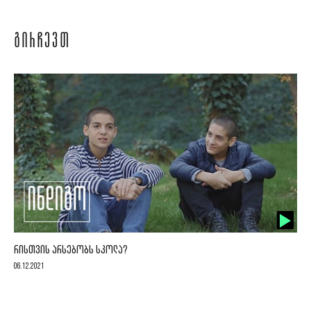
ᲒᲘᲠᲩᲔᲕᲗ
ᲠᲘᲡᲗᲕᲘᲡ ᲐᲠᲡᲔᲑᲝᲑᲡ ᲡᲙᲝᲚᲐ?
06.12.2021