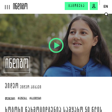
ᲒᲐᲛᲝᲬᲔᲠᲐ
EN
ᲕᲘᲓᲔᲝ
ᲕᲘᲓᲔᲝ ᲐᲛᲑᲐᲕᲘ
ᲗᲔᲒᲔᲑᲘ:
#ᲑᲣᲜᲔᲑᲐ,
#ᲑᲐᲕᲨᲕᲔᲑᲘ
ᲠᲝᲒᲝᲠᲘ ᲬᲐᲠᲛᲝᲒᲘᲓᲒᲔᲜᲘᲐ ᲡᲐᲛᲧᲐᲠᲝ 50 ᲬᲚᲘᲡ