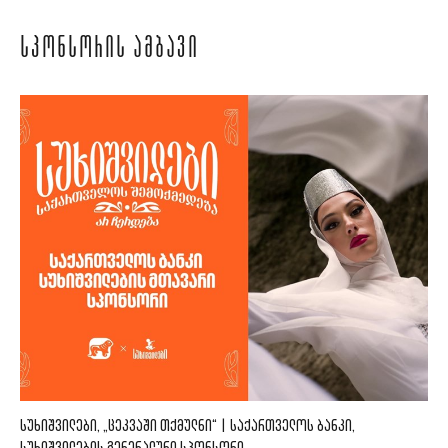
ᲡᲞᲝᲜᲡᲝᲠᲘᲡ ᲐᲛᲑᲐᲕᲘ
ᲡᲣᲮᲘᲨᲕᲘᲚᲔᲑᲘ, „ᲪᲔᲙᲕᲐᲨᲘ ᲗᲥᲛᲣᲚᲜᲘ“ | ᲡᲐᲥᲐᲠᲗᲕᲔᲚᲝᲡ ᲑᲐᲜᲙᲘ,