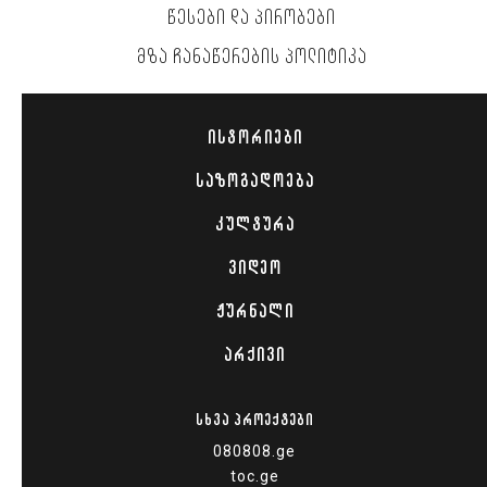
ᲬᲔᲡᲔᲑᲘ ᲓᲐ ᲞᲘᲠᲝᲑᲔᲑᲘ
ᲛᲖᲐ ᲩᲐᲜᲐᲬᲔᲠᲔᲑᲘᲡ ᲞᲝᲚᲘᲢᲘᲙᲐ
ᲘᲡᲢᲝᲠᲘᲔᲑᲘ
ᲡᲐᲖᲝᲒᲐᲓᲝᲔᲑᲐ
ᲙᲣᲚᲢᲣᲠᲐ
ᲕᲘᲓᲔᲝ
ᲟᲣᲠᲜᲐᲚᲘ
ᲐᲠᲥᲘᲕᲘ
ᲡᲮᲕᲐ ᲞᲠᲝᲔᲥᲢᲔᲑᲘ
080808.ge
toc.ge