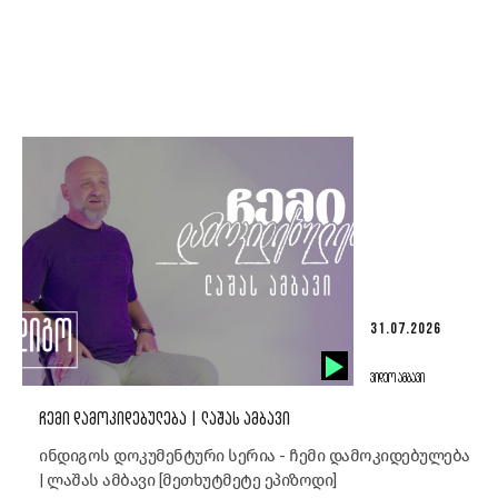
31.07.2026
ᲕᲘᲓᲔᲝ ᲐᲛᲑᲐᲕᲘ
ᲩᲔᲛᲘ ᲓᲐᲛᲝᲙᲘᲓᲔᲑᲣᲚᲔᲑᲐ | ᲚᲐᲨᲐᲡ ᲐᲛᲑᲐᲕᲘ
ინდიგოს დოკუმენტური სერია - ჩემი დამოკიდებულება
| ლაშას ამბავი [მეთხუტმეტე ეპიზოდი]