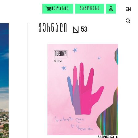
ᲒᲐᲛᲝᲬᲔᲠᲐ
ᲛᲐᲦᲐᲖᲘᲐ
EN
ᲟᲣᲠᲜᲐᲚᲘ
53
ᲒᲐᲛᲝᲬᲔᲠᲐ