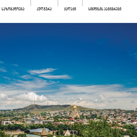
ᲡᲐᲖᲝᲒᲐᲓᲝᲔᲑᲐ
ᲙᲣᲚᲢᲣᲠᲐ
ᲥᲐᲚᲐᲥᲘ
ᲡᲘᲜᲓᲘᲡᲘᲡ ᲞᲐᲢᲘᲛᲠᲔᲑᲘ