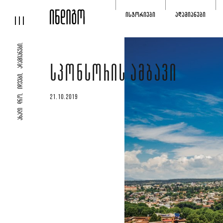
ᲘᲡᲢᲝᲠᲘᲔᲑᲘ
ᲐᲓᲐᲛᲘᲐᲜᲔᲑᲘ
ᲐᲮᲐᲚᲘ ᲓᲠᲝ, ᲘᲓᲔᲔᲑᲘ, ᲐᲓᲐᲛᲘᲐᲜᲔᲑᲘ.
ᲡᲞᲝᲜᲡᲝᲠᲘᲡ ᲐᲛᲑᲐᲕᲘ
21.10.2019