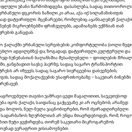
ი კითხვაზე, როგორი მინდა იყოს თბილისი ხუთ წელიწადში,
ჩაფლული უბანი წარმომიდგება. დასახლება, სადაც თითოოროლ
ბანული დეკორის ნაწილი კი არაა, აქა-იქ სილამაზისთვის
რად დატვირთული: მცენარეები, რომლებიც აჯანსაღებენ ქალაქი
ნებენ მიკროუბნებში ფრინველებს, ადამიანებს უქმნიან თან
ვრების განცდას.
ებო ქალაქში ურბანული სერვისების კომფორტულობა (იოლი წვდ
გებლო ადგილებზე) და, ზოგადად, დატვირთული კულტურული და
ედ ბუნებასთან ბალანსშია შესაძლებელი – ფოთლების შრიალ
ბში, ჟანგბადით სავსე ჰაერზე; სადაც საჯარო ტრანსპორტით
რესს არ იწვევს; სადაც საჯარო სივრცეებია დასვენების,
ვის; სადაც მოქალაქეების უსაფრთხოებაზე – საკუთარ ბინებში
რუნავენ.
აგროვებული თავისი უამრავი ცუდი მაგალითით, საუკეთესოდ
ა იყოს ქალაქი, საიდანაც გაქცევაზე კი არ ოცნებობ, არამედ
 და ბოლოს, ნელ-ნელა ვაცნობიერებთ, რომ ძვირადღირებული
 სადარბაზოს ზღურბლთან არ უნდა მთავრდებოდეს; რომ, როგ
ბით მეტი გვჭირდება, თორემ საკუთარი მიკროგარემოს
ოვნად ვერაფრით ვისიამოვნებთ.