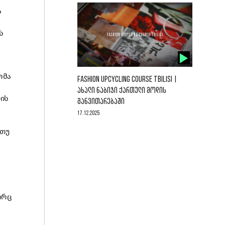
ა
ს
ომა
FASHION UPCYCLING COURSE TBILISI |
ᲐᲮᲐᲚᲘ ᲜᲐᲑᲘᲯᲘ ᲥᲐᲠᲗᲣᲚᲘ ᲛᲝᲓᲘᲡ
ის
ᲒᲐᲜᲕᲘᲗᲐᲠᲔᲑᲐᲨᲘ
17.12.2025
 თუ
ორც