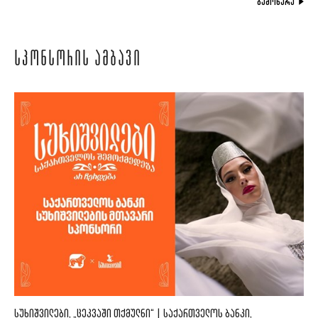
ᲒᲐᲛᲝᲬᲔᲠᲐ
ᲡᲞᲝᲜᲡᲝᲠᲘᲡ ᲐᲛᲑᲐᲕᲘ
ᲡᲣᲮᲘᲨᲕᲘᲚᲔᲑᲘ, „ᲪᲔᲙᲕᲐᲨᲘ ᲗᲥᲛᲣᲚᲜᲘ“ | ᲡᲐᲥᲐᲠᲗᲕᲔᲚᲝᲡ ᲑᲐᲜᲙᲘ,