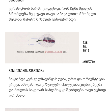
ᲑᲐᲕᲨᲕᲔᲑᲨᲘ
ვერასდროს წარმოვიდგენდი, რომ ჩემი შვილის
პრობლემა მე ვიყავი. თავი სამაგალითო მშობელი
მეგონა, მარტო მისთვის ვცხოვრობდი.
ᲘᲕᲜ
26,
2019
ᲯᲐᲜᲛᲠᲗᲔᲚᲝᲑᲐ
ᲛᲔᲮᲡᲘᲔᲠᲔᲑᲘᲡ ᲨᲔᲑᲠᲣᲜᲔᲑᲐ
პაციენტი ჯერ გულმავიწყი ხდება, დრო და ორიენტაცია
ერევა, ხმოვანი და ვიზუალური ჰალუცინაციები ეწყება
და ბოლოს საკუთარ სახლშიც კი შეიძლება თავი უცხოდ
იგრძნოს.