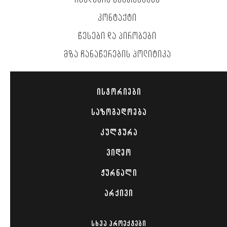
ᲠᲔᲙᲚᲐᲛᲘᲡ ᲒᲐᲜᲗᲐᲕᲡᲔᲑᲐ
ᲙᲝᲜᲢᲐᲥᲢᲘ
ᲬᲔᲡᲔᲑᲘ ᲓᲐ ᲞᲘᲠᲝᲑᲔᲑᲘ
ᲛᲖᲐ ᲩᲐᲜᲐᲬᲔᲠᲔᲑᲘᲡ ᲞᲝᲚᲘᲢᲘᲙᲐ
ᲘᲡᲢᲝᲠᲘᲔᲑᲘ
ᲡᲐᲖᲝᲒᲐᲓᲝᲔᲑᲐ
ᲙᲣᲚᲢᲣᲠᲐ
ᲕᲘᲓᲔᲝ
ᲟᲣᲠᲜᲐᲚᲘ
ᲐᲠᲥᲘᲕᲘ
ᲡᲮᲕᲐ ᲞᲠᲝᲔᲥᲢᲔᲑᲘ