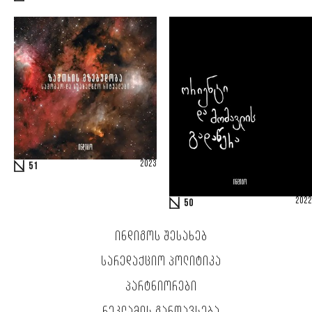
2023
51
2022
50
ᲘᲜᲓᲘᲒᲝᲡ ᲨᲔᲡᲐᲮᲔᲑ
ᲡᲐᲠᲔᲓᲐᲥᲪᲘᲝ ᲞᲝᲚᲘᲢᲘᲙᲐ
ᲞᲐᲠᲢᲜᲘᲝᲠᲔᲑᲘ