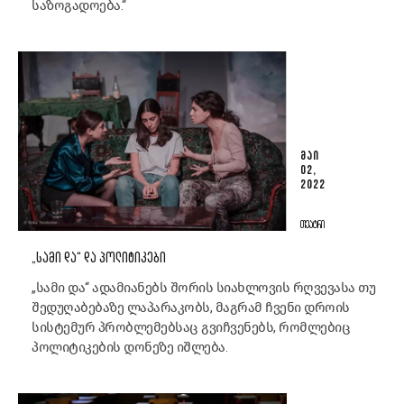
საზოგადოება.“
ᲛᲐᲘ
02,
2022
ᲗᲔᲐᲢᲠᲘ
„ᲡᲐᲛᲘ ᲓᲐ“ ᲓᲐ ᲞᲝᲚᲘᲢᲘᲙᲔᲑᲘ
„სამი და“ ადამიანებს შორის სიახლოვის რღვევასა თუ
შედუღაბებაზე ლაპარაკობს, მაგრამ ჩვენი დროის
სისტემურ პრობლემებსაც გვიჩვენებს, რომლებიც
პოლიტიკების დონეზე იშლება.