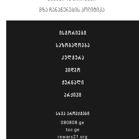
ᲛᲖᲐ ᲩᲐᲜᲐᲬᲔᲠᲔᲑᲘᲡ ᲞᲝᲚᲘᲢᲘᲙᲐ
ᲘᲡᲢᲝᲠᲘᲔᲑᲘ
ᲡᲐᲖᲝᲒᲐᲓᲝᲔᲑᲐ
ᲙᲣᲚᲢᲣᲠᲐ
ᲕᲘᲓᲔᲝ
ᲟᲣᲠᲜᲐᲚᲘ
ᲐᲠᲥᲘᲕᲘ
ᲡᲮᲕᲐ ᲞᲠᲝᲔᲥᲢᲔᲑᲘ
080808.ge
toc.ge
rewars21.org