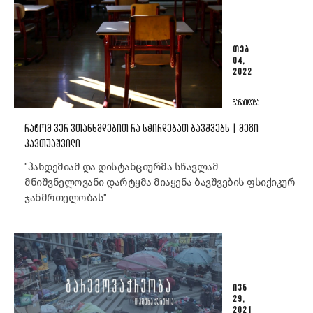
ᲗᲔᲑ
04,
2022
ᲒᲐᲜᲐᲗᲚᲔᲑᲐ
ᲠᲐᲢᲝᲛ ᲕᲔᲠ ᲕᲗᲐᲜᲮᲛᲓᲔᲑᲘᲗ ᲠᲐ ᲡᲭᲘᲠᲓᲔᲑᲐᲗ ᲑᲐᲕᲨᲕᲔᲑᲡ | ᲛᲔᲒᲘ
ᲙᲐᲕᲗᲣᲐᲨᲕᲘᲚᲘ
"პანდემიამ და დისტანციურმა სწავლამ
მნიშვნელოვანი დარტყმა მიაყენა ბავშვების ფსიქიკურ
ჯანმრთელობას".
ᲘᲕᲜ
29,
2021