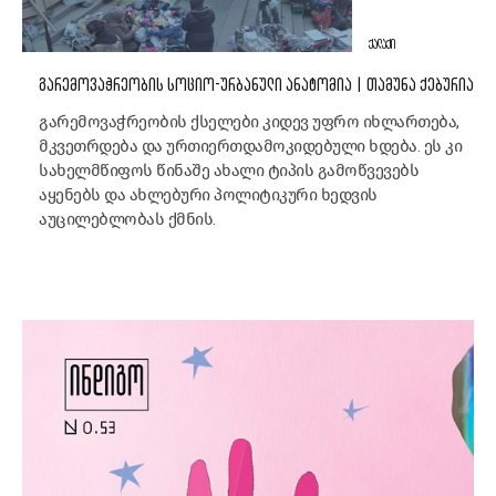
ᲥᲐᲚᲐᲥᲘ
ᲒᲐᲠᲔᲛᲝᲕᲐᲭᲠᲔᲝᲑᲘᲡ ᲡᲝᲪᲘᲝ-ᲣᲠᲑᲐᲜᲣᲚᲘ ᲐᲜᲐᲢᲝᲛᲘᲐ | ᲗᲐᲛᲣᲜᲐ ᲥᲔᲑᲣᲠᲘᲐ
გარემოვაჭრეობის ქსელები კიდევ უფრო იხლართება,
მკვეთრდება და ურთიერთდამოკიდებული ხდება. ეს კი
სახელმწიფოს წინაშე ახალი ტიპის გამოწვევებს
აყენებს და ახლებური პოლიტიკური ხედვის
აუცილებლობას ქმნის.