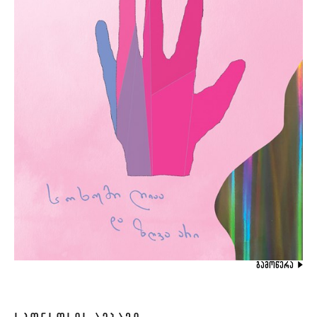
ᲒᲐᲛᲝᲬᲔᲠᲐ