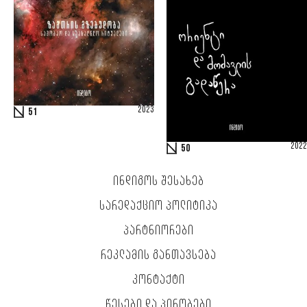
2023
51
2022
50
ᲘᲜᲓᲘᲒᲝᲡ ᲨᲔᲡᲐᲮᲔᲑ
ᲡᲐᲠᲔᲓᲐᲥᲪᲘᲝ ᲞᲝᲚᲘᲢᲘᲙᲐ
ᲞᲐᲠᲢᲜᲘᲝᲠᲔᲑᲘ
ᲠᲔᲙᲚᲐᲛᲘᲡ ᲒᲐᲜᲗᲐᲕᲡᲔᲑᲐ
ᲙᲝᲜᲢᲐᲥᲢᲘ
ᲬᲔᲡᲔᲑᲘ ᲓᲐ ᲞᲘᲠᲝᲑᲔᲑᲘ