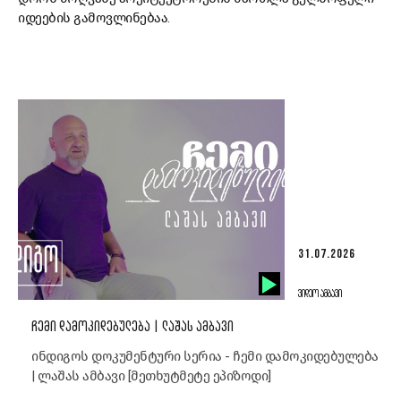
იდეების გამოვლინებაა.
31.07.2026
ᲕᲘᲓᲔᲝ ᲐᲛᲑᲐᲕᲘ
ᲩᲔᲛᲘ ᲓᲐᲛᲝᲙᲘᲓᲔᲑᲣᲚᲔᲑᲐ | ᲚᲐᲨᲐᲡ ᲐᲛᲑᲐᲕᲘ
ინდიგოს დოკუმენტური სერია - ჩემი დამოკიდებულება
| ლაშას ამბავი [მეთხუტმეტე ეპიზოდი]