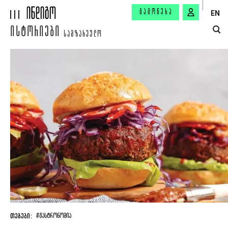
ᲒᲐᲛᲝᲬᲔᲠᲐ
EN
ᲘᲡᲢᲝᲠᲘᲔᲑᲘ
ᲡᲐᲛᲖᲐᲠᲔᲣᲚᲝ
ᲗᲔᲒᲔᲑᲘ:
#ᲒᲐᲡᲢᲠᲝᲜᲝᲛᲘᲐ