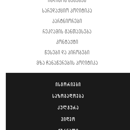
ᲘᲜᲓᲘᲒᲝᲡ ᲨᲔᲡᲐᲮᲔᲑ
ᲡᲐᲠᲔᲓᲐᲥᲪᲘᲝ ᲞᲝᲚᲘᲢᲘᲙᲐ
ᲞᲐᲠᲢᲜᲘᲝᲠᲔᲑᲘ
ᲠᲔᲙᲚᲐᲛᲘᲡ ᲒᲐᲜᲗᲐᲕᲡᲔᲑᲐ
ᲙᲝᲜᲢᲐᲥᲢᲘ
ᲬᲔᲡᲔᲑᲘ ᲓᲐ ᲞᲘᲠᲝᲑᲔᲑᲘ
ᲛᲖᲐ ᲩᲐᲜᲐᲬᲔᲠᲔᲑᲘᲡ ᲞᲝᲚᲘᲢᲘᲙᲐ
ᲘᲡᲢᲝᲠᲘᲔᲑᲘ
ᲡᲐᲖᲝᲒᲐᲓᲝᲔᲑᲐ
ᲙᲣᲚᲢᲣᲠᲐ
ᲕᲘᲓᲔᲝ