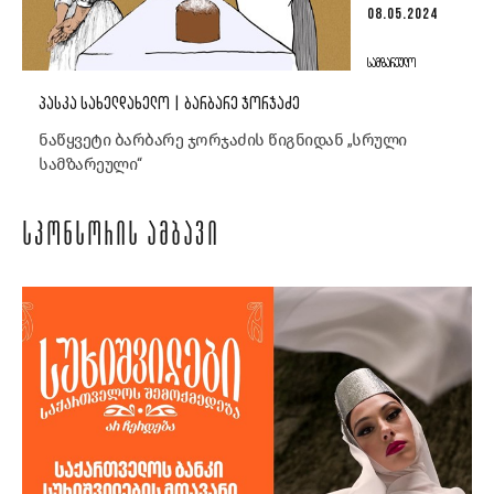
08.05.2024
ᲡᲐᲛᲖᲐᲠᲔᲣᲚᲝ
ᲞᲐᲡᲙᲐ ᲡᲐᲮᲔᲚᲓᲐᲮᲔᲚᲝ | ᲑᲐᲠᲑᲐᲠᲔ ᲯᲝᲠᲯᲐᲫᲔ
ნაწყვეტი ბარბარე ჯორჯაძის წიგნიდან „სრული
სამზარეული“
ᲡᲞᲝᲜᲡᲝᲠᲘᲡ ᲐᲛᲑᲐᲕᲘ