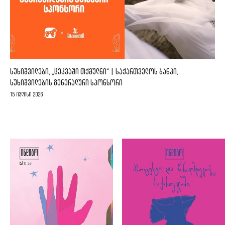
ᲡᲣᲮᲘᲨᲕᲘᲚᲔᲑᲘ, „ᲪᲔᲙᲕᲐᲨᲘ ᲗᲥᲛᲣᲚᲜᲘ“ | ᲡᲐᲥᲐᲠᲗᲕᲔᲚᲝᲡ ᲑᲐᲜᲙᲘ,
ᲡᲣᲮᲘᲨᲕᲘᲚᲔᲑᲘᲡ ᲒᲔᲜᲔᲠᲐᲚᲣᲠᲘ ᲡᲞᲝᲜᲡᲝᲠᲘ
15 ივლისი 2026