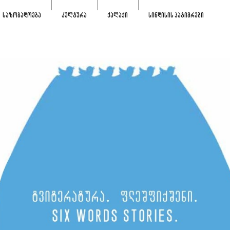
ᲡᲐᲖᲝᲒᲐᲓᲝᲔᲑᲐ
ᲙᲣᲚᲢᲣᲠᲐ
ᲥᲐᲚᲐᲥᲘ
ᲡᲘᲜᲓᲘᲡᲘᲡ ᲞᲐᲢᲘᲛᲠᲔᲑᲘ