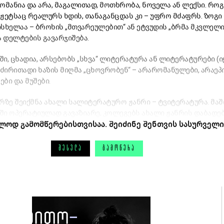
ანია და არა, მაგალითად, მოთხრობა, ნოველა ან ლექსი. როგორ
ჟეტსაც რეალურს ხდის, თანაგანცდას კი – უფრო მძაფრს. ზოგი
ხელაა – ბროხის „მთვარეულებით“ ან ეტვუდის „ბრმა მკვლელ
ა დელტების გავარჯიშება.
ში, ცხადია, არსებობს „სხვა“ ლიტერატურა ან ლიტერატურები (
ირითადი ხაზის მიღმა „ცხოვრობენ“ – არარომანულები, არაეპი
ბი და მუშები.
რზე შეიქმნა ახალი სალიტერატურო ჟანრი – ტვიტერატურა. მაში
ში ოპერატიულად გავაზიარე, კოლეგებს ახალი ჟანრის დაბადე
ლოდ გამომწერებისთვისაა. შეიძინე შენთვის სასურველი
ᲨᲔᲡᲕᲚᲐ
ᲒᲐᲛᲝᲬᲔᲠᲐ