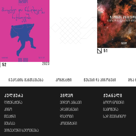
51
2023
52
ᲠᲔᲙᲚᲐᲛᲘᲡ ᲒᲐᲜᲗᲐᲕᲡᲔᲑᲐ
ᲙᲝᲜᲢᲐᲥᲢᲘ
ᲬᲔᲡᲔᲑᲘ ᲓᲐ ᲞᲘᲠᲝᲑᲔᲑᲘ
ᲛᲖᲐ 
ᲙᲣᲚᲢᲣᲠᲐ
ᲕᲘᲓᲔᲝ
ᲟᲣᲠᲜᲐᲚᲘ
ᲚᲘᲢᲔᲠᲐᲢᲣᲠᲐ
ᲕᲘᲓᲔᲝ ᲐᲛᲑᲐᲕᲘ
ᲑᲝᲚᲝ ᲜᲝᲛᲔᲠᲘ
ᲙᲘᲜᲝ
ᲐᲓᲐᲛᲘᲐᲜᲔᲑᲘ
ᲒᲐᲛᲝᲬᲔᲠᲐ
ᲗᲔᲐᲢᲠᲘ
ᲓᲘᲐᲚᲝᲒᲘ
ᲡᲐᲓ ᲨᲔᲕᲘᲫᲘᲜᲝ?
ᲛᲣᲡᲘᲙᲐ
ᲙᲝᲛᲔᲜᲢᲐᲠᲘ
ᲕᲘᲖᲣᲐᲚᲣᲠᲘ ᲮᲔᲚᲝᲕᲜᲔᲑᲐ