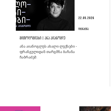
22.05.2026
ᲚᲘᲢᲔᲠᲐᲢᲣᲠᲐ
ᲛᲘᲗᲝᲚᲝᲒᲘᲔᲑᲘ | ᲐᲜᲐ ᲐᲘᲐᲜᲝᲒᲚᲣ
ანა აიანოგლუს ახალი ლექსები -
ფრანგულიდან თარგმნა ბაჩანა
ჩაბრაძემ.