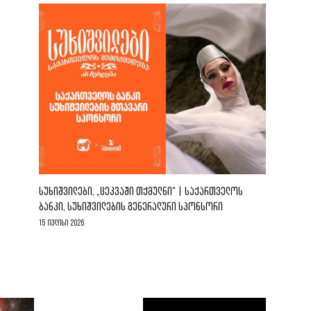
ᲡᲣᲮᲘᲨᲕᲘᲚᲔᲑᲘ, „ᲪᲔᲙᲕᲐᲨᲘ ᲗᲥᲛᲣᲚᲜᲘ“ | ᲡᲐᲥᲐᲠᲗᲕᲔᲚᲝᲡ
ᲑᲐᲜᲙᲘ, ᲡᲣᲮᲘᲨᲕᲘᲚᲔᲑᲘᲡ ᲒᲔᲜᲔᲠᲐᲚᲣᲠᲘ ᲡᲞᲝᲜᲡᲝᲠᲘ
15 ივლისი 2026