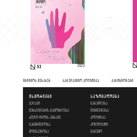
2023
53
ᲘᲜᲓᲘᲒᲝᲡ ᲨᲔᲡᲐᲮᲔᲑ
ᲡᲐᲠᲔᲓᲐᲥᲪᲘᲝ ᲞᲝᲚᲘᲢᲘᲙᲐ
ᲞᲐᲠᲢᲜᲘᲝᲠᲔᲑᲘ
ᲘᲡᲢᲝᲠᲘᲔᲑᲘ
ᲡᲐᲖᲝᲒᲐᲓᲝᲔᲑᲐ
ᲥᲐᲚᲐᲥᲘ
ᲒᲐᲜᲐᲗᲚᲔᲑᲐ
ᲛᲔᲮᲡᲘᲔᲠᲔᲑᲘᲡ ᲒᲐᲪᲝᲪᲮᲚᲔᲑᲐ
ᲛᲔᲪᲜᲘᲔᲠᲔᲑᲐ
ᲫᲕᲔᲚᲘ ᲓᲠᲝᲘᲡ ᲐᲛᲑᲐᲕᲘ
ᲞᲝᲚᲘᲢᲘᲙᲐ
ᲯᲐᲜᲛᲠᲗᲔᲚᲝᲑᲐ
ᲙᲝᲜᲤᲚᲘᲥᲢᲘ
ᲛᲝᲒᲖᲐᲣᲠᲝᲑᲐ
ᲒᲐᲠᲔᲛᲝ