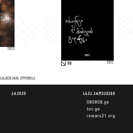
2023
2022
50
ᲩᲐᲜᲐᲬᲔᲠᲔᲑᲘᲡ ᲞᲝᲚᲘᲢᲘᲙᲐ
ᲐᲠᲥᲘᲕᲘ
ᲡᲮᲕᲐ ᲞᲠᲝᲔᲥᲢᲔᲑᲘ
080808.ge
toc.ge
rewars21.org