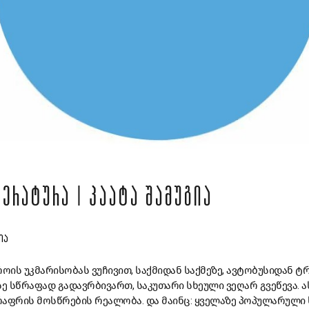
ᲔᲠᲐᲢᲣᲠᲐ | ᲞᲐᲐᲢᲐ ᲨᲐᲛᲣᲒᲘᲐ
ᲒᲘᲐ
როის უკმარისობას ვუჩივით, საქმიდან საქმეზე, ავტობუსიდან ტ
სე სწრაფად გადავრბივართ, საკუთარი სხეული ვეღარ გვეწევა. 
რაფრის მოსწრების რეალობა. და მაინც: ყველაზე პოპულარულ