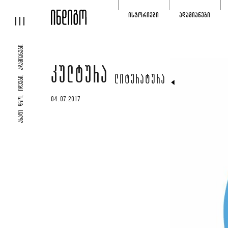
ᲘᲡᲢᲝᲠᲘᲔᲑᲘ
ᲐᲓᲐᲛᲘᲐᲜᲔᲑᲘ
ᲐᲮᲐᲚᲘ ᲓᲠᲝ, ᲘᲓᲔᲔᲑᲘ, ᲐᲓᲐᲛᲘᲐᲜᲔᲑᲘ.
ᲙᲣᲚᲢᲣᲠᲐ
ᲚᲘᲢᲔᲠᲐᲢᲣᲠᲐ
04.07.2017