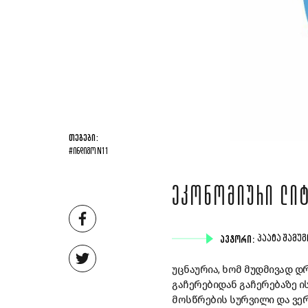
ᲗᲔᲒᲔᲑᲘ:
#ᲘᲜᲓᲘᲒᲝ N11
ᲔᲙᲝᲜᲝᲛᲘᲣᲠᲘ ᲚᲘᲢ
ᲐᲕᲢᲝᲠᲘ:
ᲞᲐᲐᲢᲐ ᲨᲐᲛᲣ
უცნაურია, ხომ მუდმივად დ
გაჩერებიდან გაჩერებაზე ი
მოსწრების სურვილი და ვე