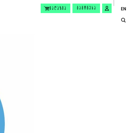
ᲒᲐᲛᲝᲬᲔᲠᲐ
ᲛᲐᲦᲐᲖᲘᲐ
EN