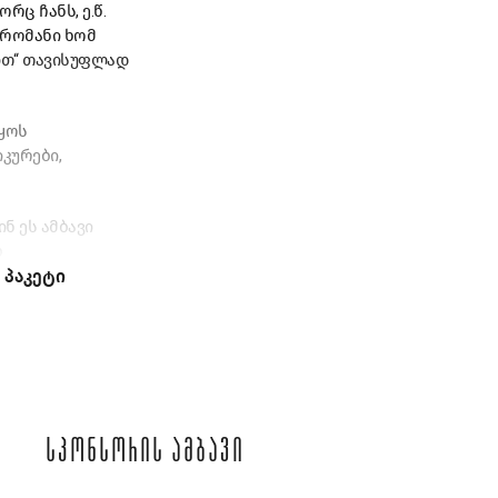
ც ჩანს, ე.წ.
 რომანი ხომ
ით“ თავისუფლად
იყოს
კურები,
ნ ეს ამბავი
ბ
 პაკეტი
ᲡᲞᲝᲜᲡᲝᲠᲘᲡ ᲐᲛᲑᲐᲕᲘ