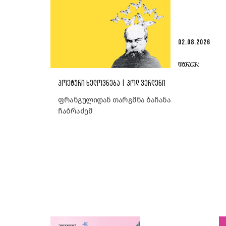
02.08.2026
ᲚᲘᲢᲔᲠᲐᲢᲣᲠᲐ
ᲞᲝᲔᲢᲣᲠᲘ ᲮᲔᲚᲝᲕᲜᲔᲑᲐ | ᲞᲝᲚ ᲕᲔᲠᲚᲔᲜᲘ
ფრანგულიდან თარგმნა ბაჩანა
ჩაბრაძემ